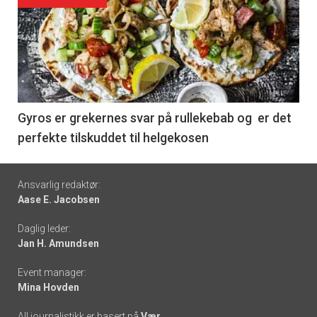
Forsiden
akkurat
nå
-
6
Gyros er grekernes svar på rullekebab og er det
perfekte tilskuddet til helgekosen
Footer
Ansvarlig redaktør:
Aase E. Jacobsen
-
Daglig leder:
links
Jan H. Amundsen
Event manager:
Mina Hovden
All journalistikk er basert på
Vær