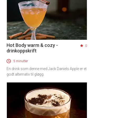
Hot Body warm & cozy -
0
drinkoppskrift
5 minutter
En drink som denne med Jack Daniels Apple er et
godt alternativ til gløgg.