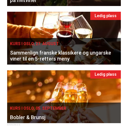
på hvitviner
Ledig plass
KURS I OSLO, 27. AUGUST
Sammenlign franske klassikere og ungarske
viner til en 5-retters meny
Ledig plass
KURS I OSLO, 05. SEPTEMBER
Bobler & Brunsj