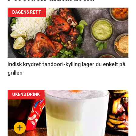
DAGENS RETT
Indisk krydret tandoori-kylling lager du enkelt på
grillen
Forsiden
UKENS DRINK
akkurat
nå
+
-