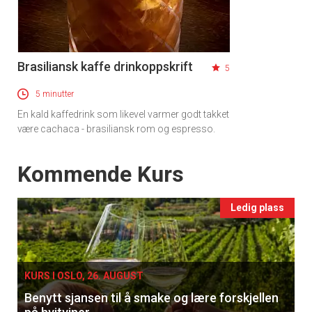
Brasiliansk kaffe drinkoppskrift
5
5 minutter
En kald kaffedrink som likevel varmer godt takket
være cachaca - brasiliansk rom og espresso.
Events
Kommende Kurs
Ledig plass
KURS I OSLO, 26. AUGUST
Benytt sjansen til å smake og lære forskjellen