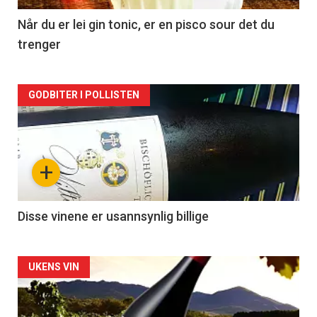
2
Når du er lei gin tonic, er en pisco sour det du
trenger
Forsiden
GODBITER I POLLISTEN
akkurat
nå
+
-
3
Disse vinene er usannsynlig billige
Forsiden
UKENS VIN
akkurat