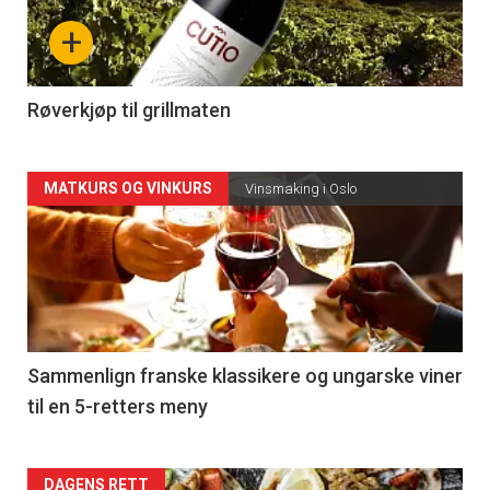
nå
+
-
4
Røverkjøp til grillmaten
Forsiden
MATKURS OG VINKURS
Vinsmaking i Oslo
akkurat
nå
-
5
Sammenlign franske klassikere og ungarske viner
til en 5-retters meny
DAGENS RETT