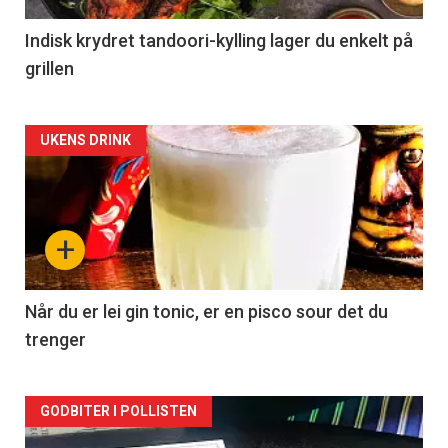
Indisk krydret tandoori-kylling lager du enkelt på
grillen
Forsiden
UKENS DRINK
akkurat
nå
+
-
2
Når du er lei gin tonic, er en pisco sour det du
trenger
Forsiden
GODBITER I POLLISTEN