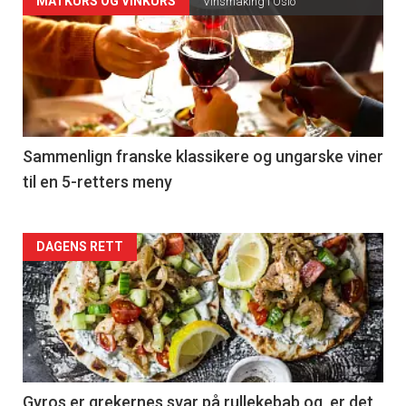
Forsiden
MATKURS OG VINKURS
Vinsmaking i Oslo
akkurat
nå
-
5
Sammenlign franske klassikere og ungarske viner
til en 5-retters meny
Forsiden
DAGENS RETT
akkurat
nå
-
6
Gyros er grekernes svar på rullekebab og er det