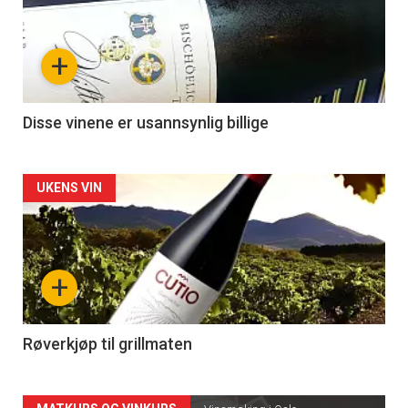
akkurat
nå
+
-
3
Disse vinene er usannsynlig billige
Forsiden
UKENS VIN
akkurat
nå
+
-
4
Røverkjøp til grillmaten