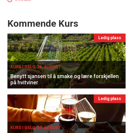
Events
Kommende Kurs
Ledig plass
KURS I OSLO, 26. AUGUST
Benytt sjansen til å smake og lære forskjellen
på hvitviner
Ledig plass
KURS I OSLO, 27. AUGUST