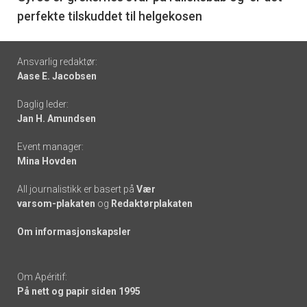
perfekte tilskuddet til helgekosen
Footer
Ansvarlig redaktør:
Aase E. Jacobsen
-
Daglig leder:
links
Jan H. Amundsen
Event manager:
Mina Hovden
All journalistikk er basert på
Vær
varsom-plakaten
og
Redaktørplakaten
Om informasjonskapsler
Om Apéritif:
På nett og papir siden 1995