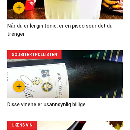
nå
+
-
2
Når du er lei gin tonic, er en pisco sour det du
trenger
Forsiden
GODBITER I POLLISTEN
akkurat
nå
+
-
3
Disse vinene er usannsynlig billige
Forsiden
UKENS VIN