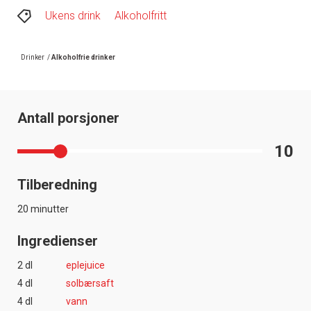
Ukens drink
Alkoholfritt
Drinker
/
Alkoholfrie drinker
Antall porsjoner
10
Tilberedning
20 minutter
Ingredienser
2 dl
eplejuice
4 dl
solbærsaft
4 dl
vann