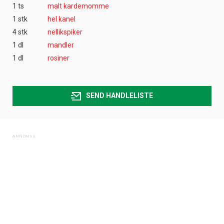
1 ts
malt kardemomme
1 stk
hel kanel
4 stk
nellikspiker
1 dl
mandler
1 dl
rosiner
SEND HANDLELISTE