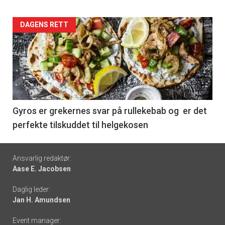
Forsiden
DAGENS RETT
akkurat
nå
-
6
Gyros er grekernes svar på rullekebab og er det
perfekte tilskuddet til helgekosen
Footer
Ansvarlig redaktør:
Aase E. Jacobsen
-
Daglig leder:
links
Jan H. Amundsen
Event manager: