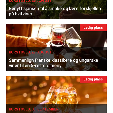
KURS I OSLO, 26. AUGUST
Benytt sjansen til å smake og lære forskjellen
på hvitviner
Ledig plass
KURS I OSLO, 27. AUGUST
Sammenlign franske klassikere og ungarske
viner til en 5-retters meny
Ledig plass
KURS I OSLO, 05. SEPTEMBER