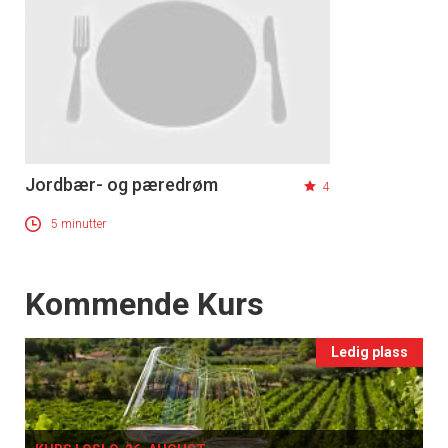
Jordbær- og pæredrøm
4
5 minutter
Events
Kommende Kurs
Ledig plass