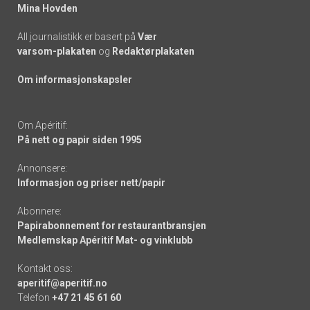
Mina Hovden
All journalistikk er basert på
Vær
varsom-plakaten
og
Redaktørplakaten
Om informasjonskapsler
Om Apéritif:
På nett og papir siden 1995
Annonsere:
Informasjon og priser nett/papir
Abonnere:
Papirabonnement for restaurantbransjen
Medlemskap Apéritif Mat- og vinklubb
Kontakt oss:
aperitif@aperitif.no
Telefon
+47 21 45 61 60