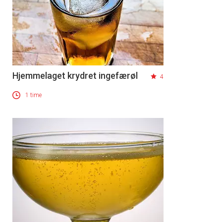
Hjemmelaget krydret ingefærøl
4
1 time