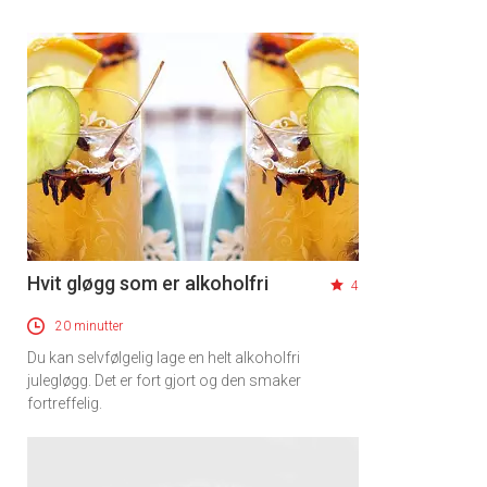
×
Få ukentlige nyhetsbrev fra
Apéritif
Hvit gløgg som er alkoholfri
4
Vi tilbyr flere ukentlige nyhetsbrev. Du
20 minutter
kan fritt velge hvilke du ønsker å få
Du kan selvfølgelig lage en helt alkoholfri
tilsendt.
julegløgg. Det er fort gjort og den smaker
fortreffelig.
Registrer deg