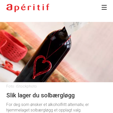
Foto: iStockphoto
Slik lager du solbærgløgg
For deg som ønsker et alkoholfritt alternativ, er
hjemmelaget solbærgløgg et opplagt valg.