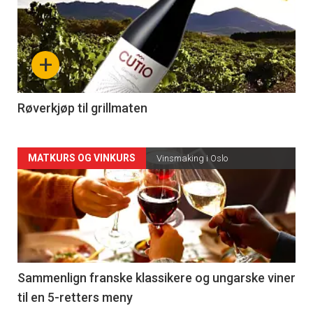
akkurat
nå
+
-
4
Røverkjøp til grillmaten
Forsiden
MATKURS OG VINKURS
Vinsmaking i Oslo
akkurat
nå
-
5
Sammenlign franske klassikere og ungarske viner
til en 5-retters meny