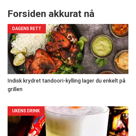
Forsiden akkurat nå
DAGENS RETT
Indisk krydret tandoori-kylling lager du enkelt på
grillen
Forsiden
UKENS DRINK
akkurat