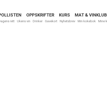
POLLISTEN
OPPSKRIFTER
KURS
MAT & VINKLUB
Menu
Dagens rett
Ukens vin
Drinker
Gavekort
Nyhetsbrev
Min kokebok
Mine 