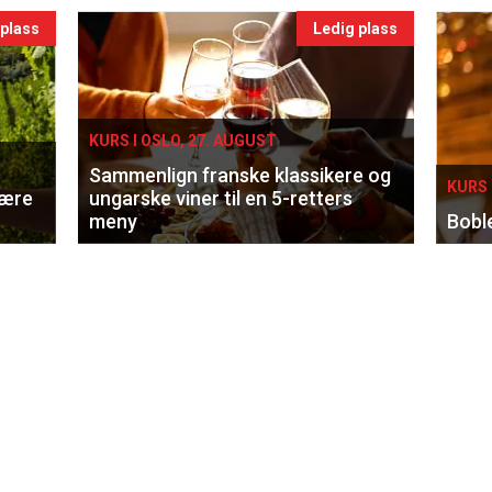
 plass
Ledig plass
KURS I OSLO, 27. AUGUST
Sammenlign franske klassikere og
KURS 
lære
ungarske viner til en 5-retters
meny
Bobl