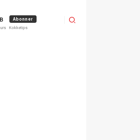
Logg
B
Abonner
kurs
Kokketips
inn