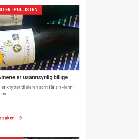
siden
ITER I POLLISTEN
urat
vinene er usannsynlig billige
er knyttet til eieren som får sin «lønn i
en».
e saken