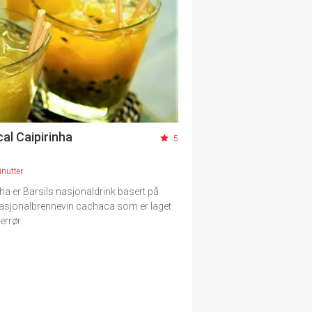
al Caipirinha
5
nutter
nha er Barsils nasjonaldrink basert på
asjonalbrennevin cachaca som er laget
errør.