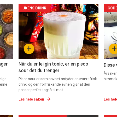
Forsiden
For
UKENS DRINK
GODB
akkurat
akk
nå
nå
-
-
+
+
2
3
ager
Når du er lei gin tonic, er en pisco
Disse 
sour det du trenger
Årsaken 
elige
Pisco sour er som navnet antyder en svært frisk
himmel
denne
drink, og den forfriskende evnen gjør at den
passer perfekt også til mat.
Les hele saken
Les hel