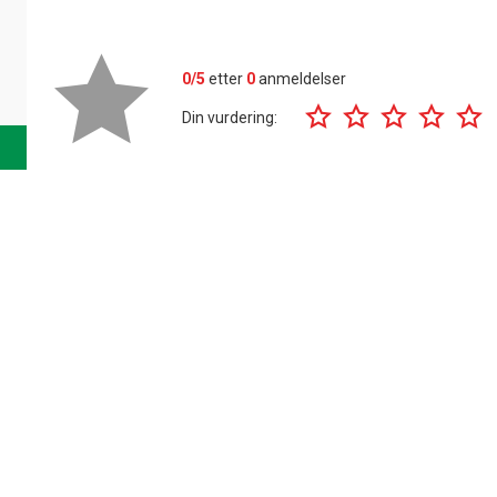
0/5
etter
0
anmeldelser
Din vurdering: