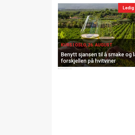
Ledig
KURS I OSLO, 26. AUGUST
Benytt sjansen til å smake og 
forskjellen på hvitviner