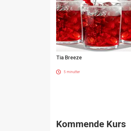
Tia Breeze
5 minutter
Events
Kommende Kurs