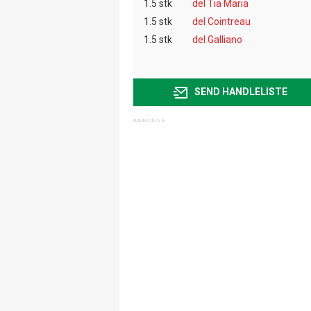
1.5 stk
del Tia Maria
1.5 stk
del Cointreau
1.5 stk
del Galliano
SEND HANDLELISTE