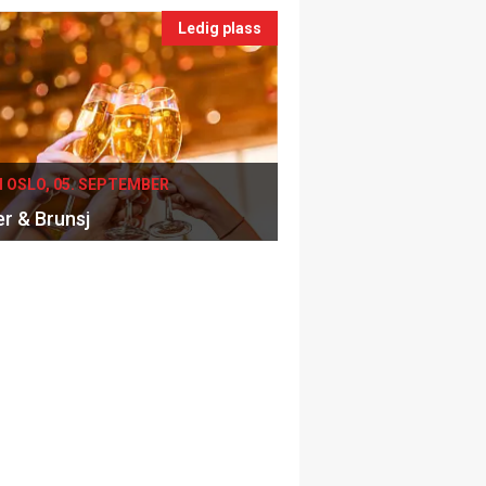
Ledig plass
I OSLO, 05. SEPTEMBER
er & Brunsj