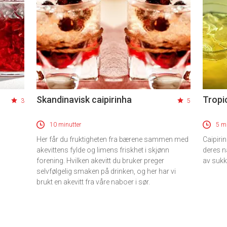
Skandinavisk caipirinha
Tropic
3
5
10 minutter
5 mi
Her får du fruktigheten fra bærene sammen med
Caipiri
akevittens fylde og limens friskhet i skjønn
deres n
forening. Hvilken akevitt du bruker preger
av sukk
selvfølgelig smaken på drinken, og her har vi
brukt en akevitt fra våre naboer i sør.