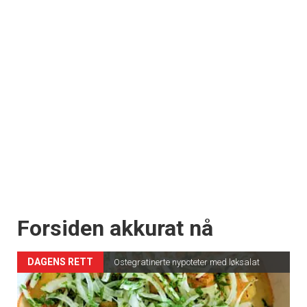
Forsiden akkurat nå
DAGENS RETT
Ostegratinerte nypoteter med løksalat