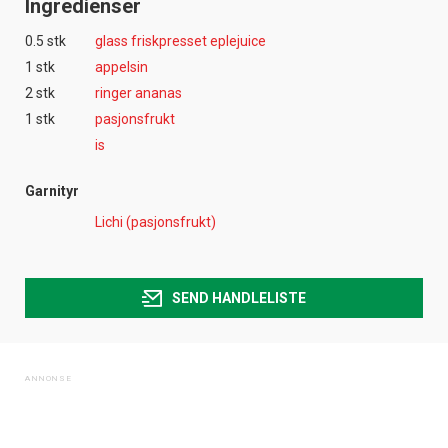
Ingredienser
0.5 stk
glass friskpresset eplejuice
1 stk
appelsin
2 stk
ringer ananas
1 stk
pasjonsfrukt
is
Garnityr
Lichi (pasjonsfrukt)
SEND HANDLELISTE