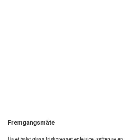
Fremgangsmåte
Ha et halvt glass friskpresset eplejuice, saften av en