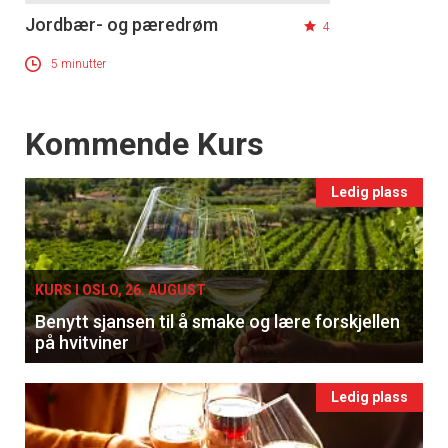
Jordbær- og pæredrøm
4
5 minutter
Events
Kommende Kurs
Ledig plass
KURS I OSLO, 26. AUGUST
Benytt sjansen til å smake og lære forskjellen
på hvitviner
Ledig plass