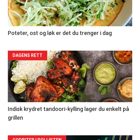
Poteter, ost og løk er det du trenger i dag
Forsiden
DAGENS RETT
akkurat
nå
-
2
Indisk krydret tandoori-kylling lager du enkelt på
grillen