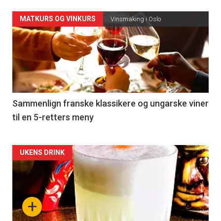
Forsiden
MATKURS OG VINKURS
Vinsmaking i Oslo
akkurat
nå
-
5
Sammenlign franske klassikere og ungarske viner
til en 5-retters meny
Forsiden
UKENS DRINK
akkurat
nå
+
-