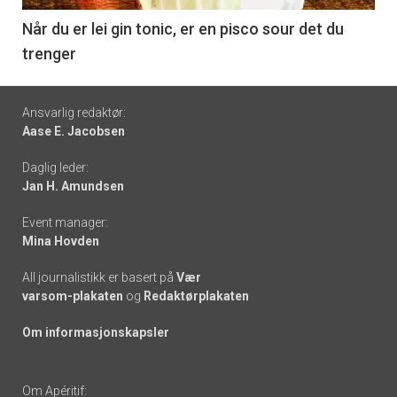
6
Når du er lei gin tonic, er en pisco sour det du
trenger
Footer
Ansvarlig redaktør:
Aase E. Jacobsen
-
Daglig leder:
links
Jan H. Amundsen
Event manager:
Mina Hovden
All journalistikk er basert på
Vær
varsom-plakaten
og
Redaktørplakaten
Om informasjonskapsler
Om Apéritif: