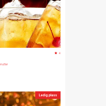
4
nutter
Ledig plass