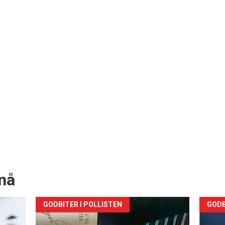
nå
Forsiden
For
GODBITER I POLLISTEN
GODB