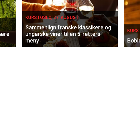
KURS I OSLO, 27. AUGUST
Sammenlign franske klassikere og
KURS 
lære
ungarske viner til en 5-retters
meny
Bobl