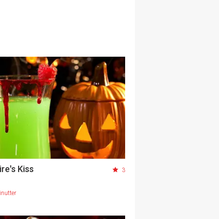
re's Kiss
3
nutter