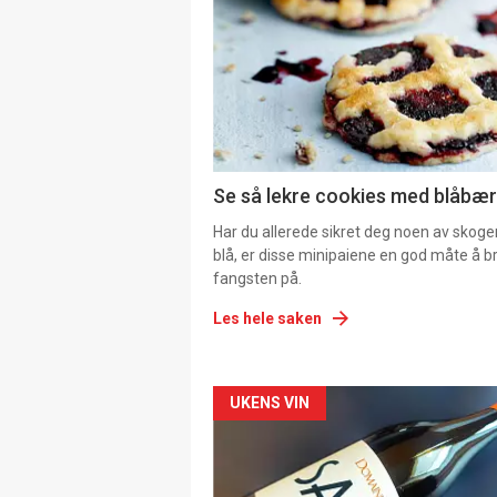
Se så lekre cookies med blåbær 
Har du allerede sikret deg noen av skoge
blå, er disse minipaiene en god måte å b
fangsten på.
Les hele saken
Forsiden
UKENS VIN
akkurat