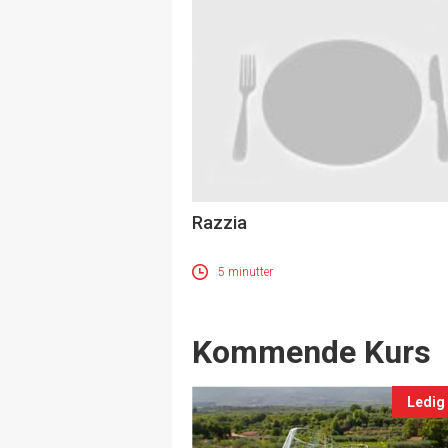
Razzia
5 minutter
Events
Kommende Kurs
Ledig