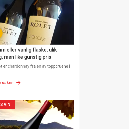
urat
 eller vanlig flaske, ulik
, men like gunstig pris
et er chardonnay fra en av toppcruene i
e saken
siden
S VIN
urat