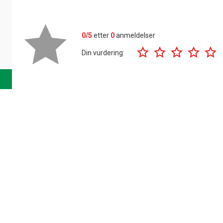
0/5
etter
0
anmeldelser
Din vurdering: