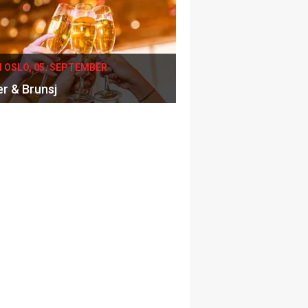
I OSLO, 05. SEPTEMBER
er & Brunsj