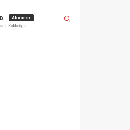
Logg
B
Abonner
kurs
Kokketips
inn
egistrer deg