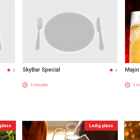
SkyBar Special
Major
0
4
5 minutter
5 mi
 plass
Ledig plass