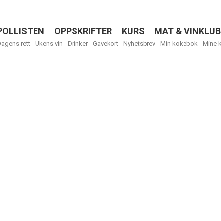
POLLISTEN
OPPSKRIFTER
KURS
MAT & VINKLUB
Menu
Dagens rett
Ukens vin
Drinker
Gavekort
Nyhetsbrev
Min kokebok
Mine 
R