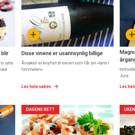
akkurat
akk
nå
nå
-
-
+
+
2
3
Magnum
blir
Disse vinene er usannsynlig billige
årgang
ns søte
Årsaken er knyttet til eieren som får sin «lønn i
ruke
himmelen».
Innhold
Jura.
Les hele saken
Les hel
Forsiden
For
DAGENS RETT
UKEN
akkurat
akk