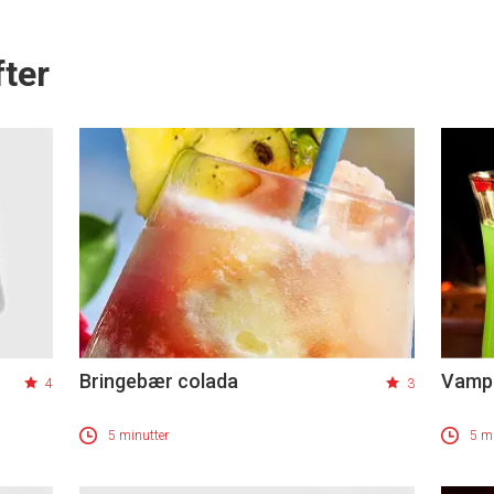
ter
Bringebær colada
Vampi
4
3
5 minutter
5 mi