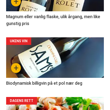
+
-
3
Magnum eller vanlig flaske, ulik årgang, men like
gunstig pris
Forsiden
UKENS VIN
akkurat
nå
+
-
4
Biodynamisk billigvin på et pol nær deg
Forsiden
DAGENS RETT