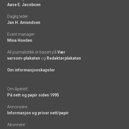
Aase E. Jacobsen
-
Daglig leder:
links
Jan H. Amundsen
Event manager:
Mina Hovden
All journalistikk er basert på
Vær
varsom-plakaten
og
Redaktørplakaten
Om informasjonskapsler
Om Apéritif:
På nett og papir siden 1995
Annonsere:
Informasjon og priser nett/papir
Abonnere: