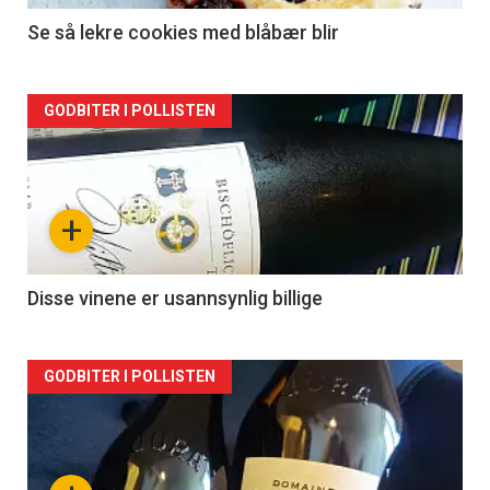
Se så lekre cookies med blåbær blir
Forsiden
GODBITER I POLLISTEN
akkurat
nå
+
-
2
Disse vinene er usannsynlig billige
Forsiden
GODBITER I POLLISTEN
akkurat
nå