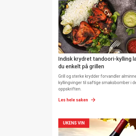
Indisk krydret tandoori-kylling l
du enkelt på grillen
Grill og sterke krydder forvandler alminn
kyllingvinger til saftige smaksbomber i 
oppskriften.
Les hele saken
Forsiden
UKENS VIN