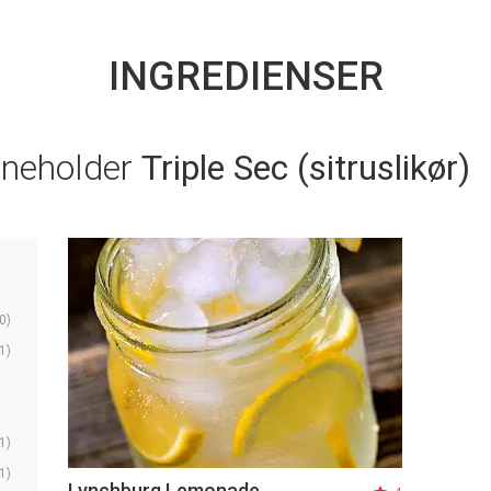
INGREDIENSER
nneholder
Triple Sec (sitruslikør)
0)
1)
1)
1)
Lynchburg Lemonade