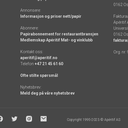
0162 Os
Annonsere:
Informasjon og priser nett/papir
Faktura
Apéritif
Abonnere:
Universi
Papirabonnement for restaurantbransjen
0162 Os
Medlemskap Apéritif Mat- og vinklubb
faktura
Kontakt oss:
Org. nr.
aperitif@aperitif.no
Telefon
+47 21 45 61 60
Ofte stilte spørsmål
Nyhetsbrev:
Meld deg på våre nyhetsbrev
Copyright 1995-2023 © Apéritif AS