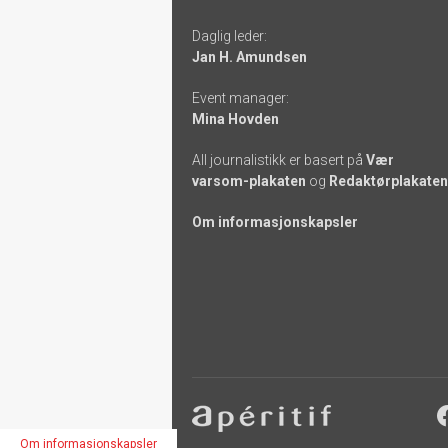
links
Daglig leder:
Jan H. Amundsen
Event manager:
Mina Hovden
All journalistikk er basert på
Vær
varsom-plakaten
og
Redaktørplakaten
Om informasjonskapsler
Footer
-
Om informasjonskapsler