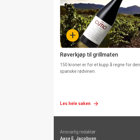
akkurat
nå
-
+
4
Røverkjøp til grillmaten
150 kroner er for et kupp å regne for de
spanske rødvinen.
Les hele saken
Footer
Ansvarlig redaktør:
-
Aase E. Jacobsen