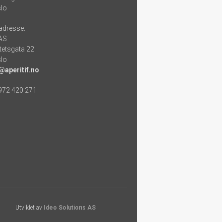
lo
adresse:
 AS
tetsgata 22
lo
@aperitif.no
 972 420 271
Utviklet av
Ideo Solutions AS