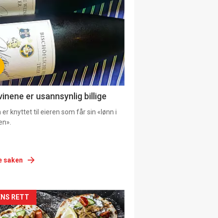
urat
vinene er usannsynlig billige
er knyttet til eieren som får sin «lønn i
en».
e saken
siden
NS RETT