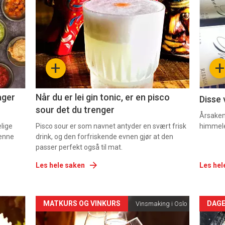
akkurat
akk
nå
nå
-
-
+
+
2
3
ager
Når du er lei gin tonic, er en pisco
Disse 
sour det du trenger
Årsaken 
elige
Pisco sour er som navnet antyder en svært frisk
himmel
denne
drink, og den forfriskende evnen gjør at den
passer perfekt også til mat.
Les hele saken
Les hel
Forsiden
For
MATKURS OG VINKURS
DAGE
Vinsmaking i Oslo