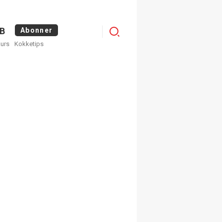
Logg
B
Abonner
kurs
Kokketips
inn