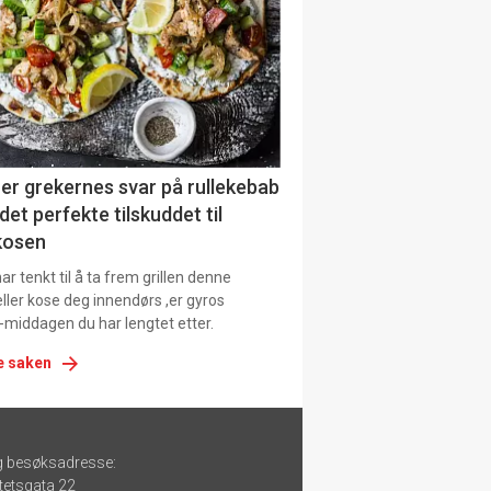
urat
er grekernes svar på rullekebab
det perfekte tilskuddet til
kosen
r tenkt til å ta frem grillen denne
ller kose deg innendørs ,er gyros
-middagen du har lengtet etter.
e saken
g besøksadresse:
tetsgata 22