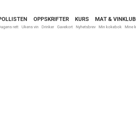
POLLISTEN
OPPSKRIFTER
KURS
MAT & VINKLUB
Menu
Dagens rett
Ukens vin
Drinker
Gavekort
Nyhetsbrev
Min kokebok
Mine 