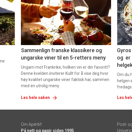
akkurat
akk
nå
nå
-
-
5
6
Sammenlign franske klassikere og
Gyros 
ungarske viner til en 5-retters meny
og er 
nne
helge
Ungarn mot Frankrike, hvilken vin er din favoritt?
Denne kvelden inviterer Kullt for å vise deg hvor
Om du ha
høy kvalitet ungarske viner faktisk har, sammen
helgen e
med en utrolig meny.
fredags
Les hele saken
Les hel
Om Apéritif:
Post- o
På nett og papir siden 1995
Universi