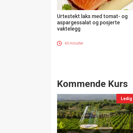
Urtestekt laks med tomat- og
aspargessalat og posjerte
vaktelegg
40 minutter
Events
Kommende Kurs
Ledig