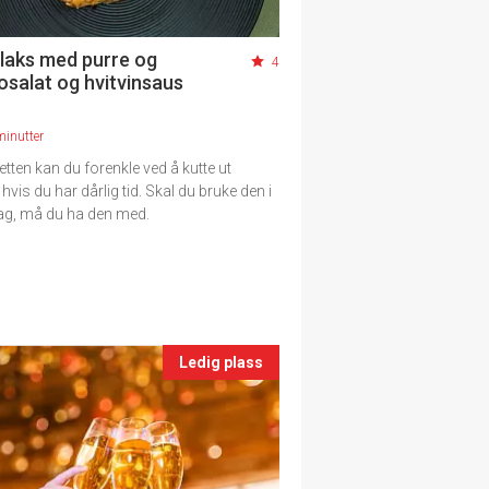
 laks med purre og
4
salat og hvitvinsaus
minutter
etten kan du forenkle ved å kutte ut
vis du har dårlig tid. Skal du bruke den i
 lag, må du ha den med.
Ledig plass