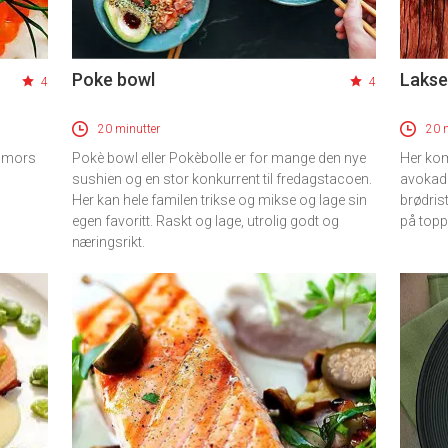
Poke bowl
Lakse
4
4
20 minutter
20 
g mors
Pokè bowl eller Pokèbolle er for mange den nye
Her kom
sushien og en stor konkurrent til fredagstacoen.
avokad
Her kan hele familen trikse og mikse og lage sin
brødris
egen favoritt. Raskt og lage, utrolig godt og
på top
næringsrikt.