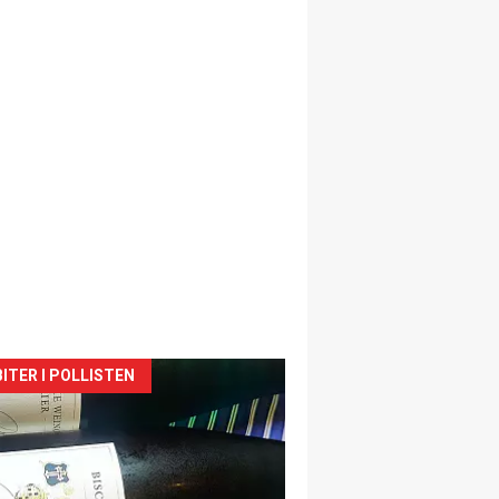
siden
ITER I POLLISTEN
urat