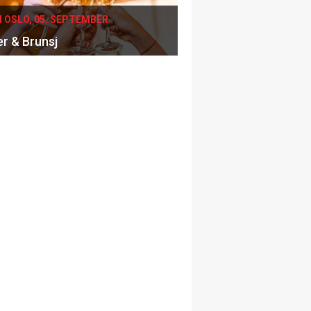
I OSLO, 05. SEPTEMBER
er & Brunsj