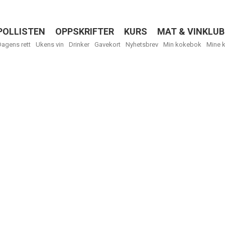
POLLISTEN
OPPSKRIFTER
KURS
MAT & VINKLUB
Menu
Dagens rett
Ukens vin
Drinker
Gavekort
Nyhetsbrev
Min kokebok
Mine 
R