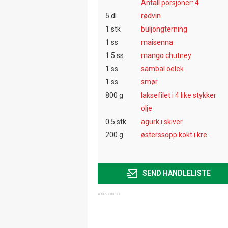
Antall porsjoner: 4
5 dl
rødvin
1 stk
buljongterning
1 ss
maisenna
1.5 ss
mango chutney
1 ss
sambal oelek
1 ss
smør
800 g
laksefilet i 4 like stykker
olje
0.5 stk
agurk i skiver
200 g
østerssopp kokt i kremfløte
SEND HANDLELISTE