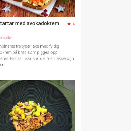
tartar med avokadokrem
4
minutter
bineres tre typer laks med fyldig
okrem på brød som pigges opp i
teren. Ekstra luksus er det med lakserogn
pen