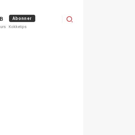
Logg
B
Abonner
kurs
Kokketips
inn
egistrer deg