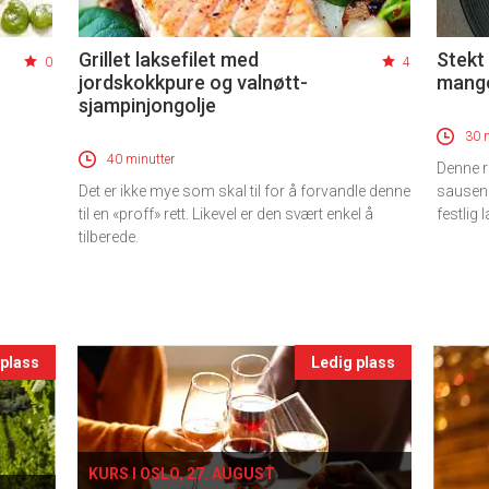
Grillet laksefilet med
Stekt
0
4
jordskokkpure og valnøtt-
mango
sjampinjongolje
30 
40 minutter
Denne r
Det er ikke mye som skal til for å forvandle denne
sausen h
til en «proff» rett. Likevel er den svært enkel å
festlig
tilberede.
 plass
Ledig plass
KURS I OSLO, 27. AUGUST