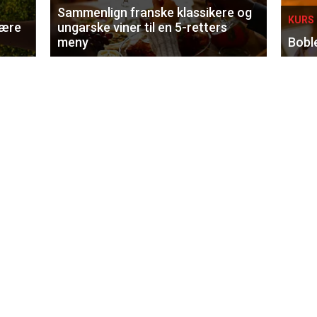
Sammenlign franske klassikere og
KURS 
lære
ungarske viner til en 5-retters
meny
Bobl