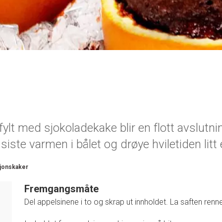
ylt med sjokoladekake blir en flott avslutni
iste varmen i bålet og drøye hviletiden litt 
jonskaker
Fremgangsmåte
Del appelsinene i to og skrap ut innholdet. La saften renne