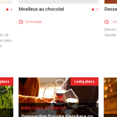
Moelleux au chocolat
Desse
4
0
20 minutter
1 ti
Denne d
ten så
Upside-
n kake,
er
 plass
Ledig plass
KURS I OSLO, 27. AUGUST
Sammenlign franske klassikere og