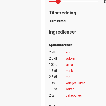
Tilberedning
30 minutter
Ingredienser
Sjokoladekake
2 stk
egg
2.5 dl
sukker
100 g
smør
1.5 dl
melk
2.5 dl
mel
1 ss
vaniljesukker
1.5 ss
kakao
2 ts
bakepulver