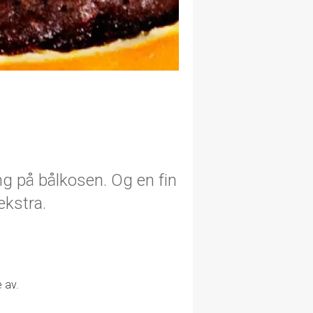
ng på bålkosen. Og en fin
ekstra.
 av.