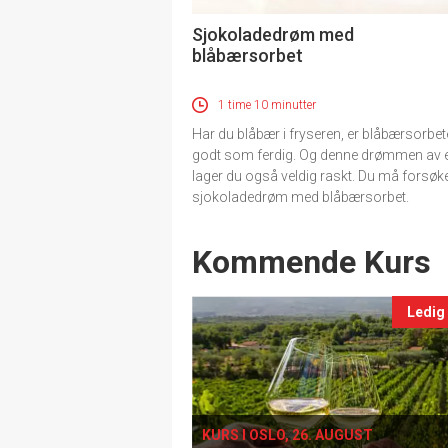
Sjokoladedrøm med
blåbærsorbet
1 time 10 minutter
Har du blåbær i fryseren, er blåbærsorbe
godt som ferdig. Og denne drømmen av e
lager du også veldig raskt. Du må forsøk
sjokoladedrøm med blåbærsorbet.
Events
Kommende Kurs
Ledig
KURS I OSLO, 26. AUGUST