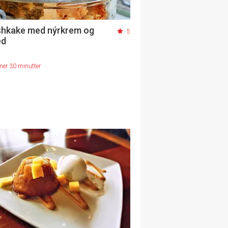
hkake med nýrkrem og
5
ed
mer 30 minutter