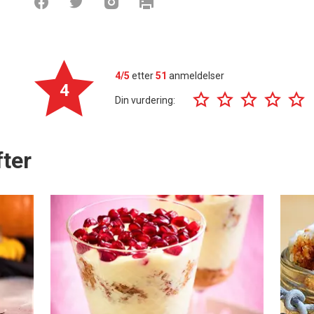
4/5
etter
51
anmeldelser
4
Din vurdering:
ter