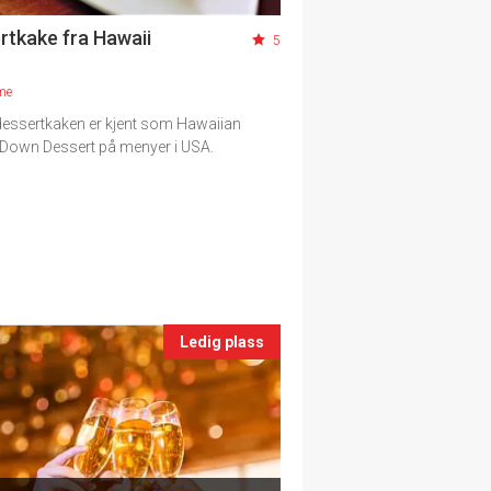
rtkake fra Hawaii
5
me
essertkaken er kjent som Hawaiian
Down Dessert på menyer i USA.
Ledig plass