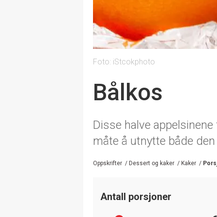
Foto: iStcokphoto
Bålkos
Disse halve appelsinene f
måte å utnytte både den s
Oppskrifter
/
Dessert og kaker
/
Kaker
/
Pors
Antall porsjoner