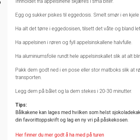
6
Innholdet fra appelsinene skjæres i små biter.
Egg og sukker piskes til eggedosis. Smelt smør i en kjele
Ha alt det tørre i eggedosisen, tilsett det våte og bland let
Ha appelsinen i røren og fyll appelsinskallene halvfulle.
Ha aluminiumsfolie rundt hele appelsinskallet slik at alt bli
Pakk dem godt ned i en pose eller stor matboks slik at rø
transporten.
Legg dem på bålet og la dem stekes i 20-30 minutter.
Tips:
Bålkakene kan lages med hvilken som helst sjokoladekak
din favorittoppskrift og lag en ny vri på påskekosen.
Her finner du mer godt å ha med på turen