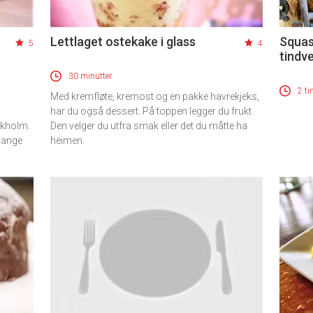
Lettlaget ostekake i glass
Squas
5
4
tindv
30 minutter
2 ti
Med kremfløte, kremost og en pakke havrekjeks,
har du også dessert. På toppen legger du frukt.
ckholm.
Den velger du utfra smak eller det du måtte ha
mange
heimen.