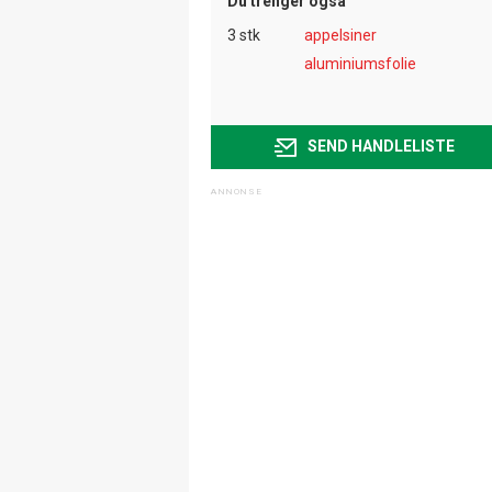
Du trenger også
3 stk
appelsiner
aluminiumsfolie
SEND HANDLELISTE