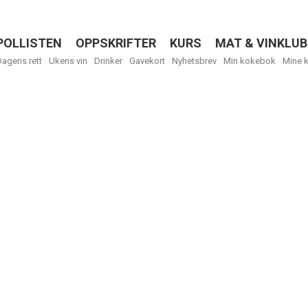
POLLISTEN
OPPSKRIFTER
KURS
MAT & VINKLUB
Menu
Dagens rett
Ukens vin
Drinker
Gavekort
Nyhetsbrev
Min kokebok
Mine 
Få ukentli
Vi tilbyr flere
kan fritt velge
tilsendt.
R