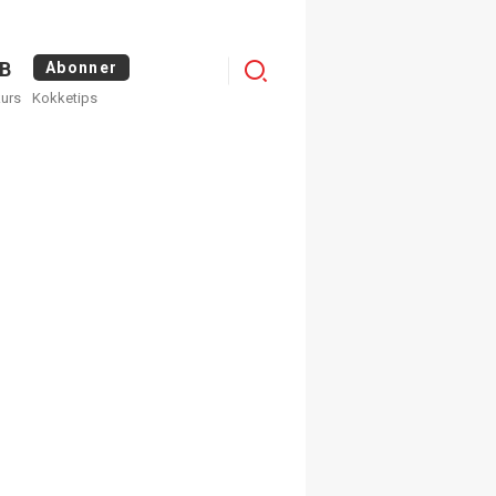
Logg
B
Abonner
kurs
Kokketips
inn
×
ge nyhetsbrev fra
Apéritif
 ukentlige nyhetsbrev. Du
 hvilke du ønsker å få
egistrer deg