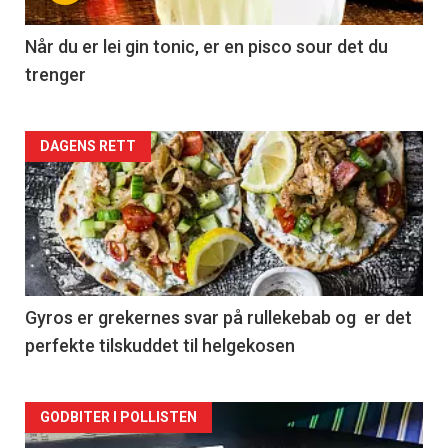
Når du er lei gin tonic, er en pisco sour det du
trenger
Forsiden
DAGENS RETT
akkurat
nå
-
2
Gyros er grekernes svar på rullekebab og er det
perfekte tilskuddet til helgekosen
Forsiden
GODBITER I POLLISTEN