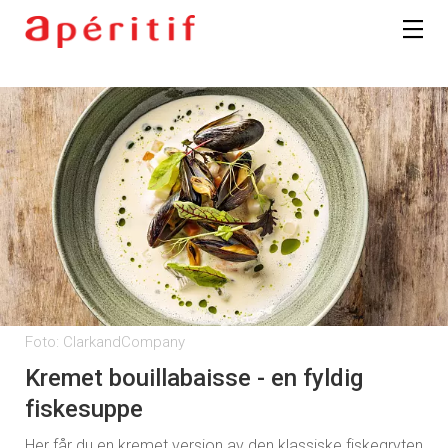
Foto: ClarkandCompany
Kremet bouillabaisse - en fyldig
fiskesuppe
Her får du en kremet versjon av den klassiske fiskegryten