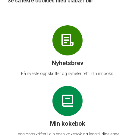
6
Se så lekre cookies med blåbær blir
Nyhetsbrev
Få nyeste oppskrifter og nyheter rett i din innboks.
Min kokebok
Legg oppskrifter i din egen kokebok og legg til dine egne