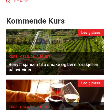
30 minutter
Events
Kommende Kurs
Ledig plass
KURS I OSLO, 26. AUGUST
Benytt sjansen til å smake og lære forskjellen
på hvitviner
Ledig plass
KURS I OSLO, 27. AUGUST