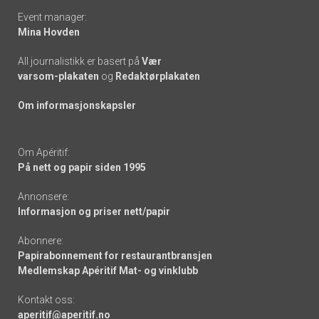
Event manager:
Mina Hovden
All journalistikk er basert på
Vær
varsom-plakaten
og
Redaktørplakaten
Om informasjonskapsler
Om Apéritif:
På nett og papir siden 1995
Annonsere:
Informasjon og priser nett/papir
Abonnere:
Papirabonnement for restaurantbransjen
Medlemskap Apéritif Mat- og vinklubb
Kontakt oss:
aperitif@aperitif.no