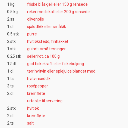
1 kg
friske blåskjell eller 150 g rensede
0.5 kg
reker med skall eller 200 g rensede
2 ss
olivenolje
1 dl
sjalottløk eller småløk
0.5 stk
purre
2 stk
hvitløksfedd, finhakket
1 stk
gulrot i små terninger
0.25 stk
sellerirot, ca 100 g
12 dl
god fiskekraft eller fiskebuljong
1 dl
tørr hvitvin eller eplejuice blandet med
1 ts
hvitvinseddik
3 ts
rosépepper
2 dl
kremfløte
urteolje til servering
2 stk
hvitløk
2 dl
kremfløte
2 ts
salt