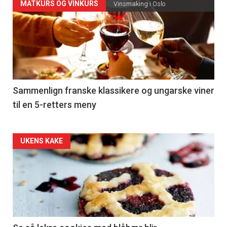
Forsiden
MATKURS OG VINKURS
Vinsmaking i Oslo
akkurat
nå
-
5
Sammenlign franske klassikere og ungarske viner
til en 5-retters meny
Forsiden
UKENS KAKE
akkurat
nå
-