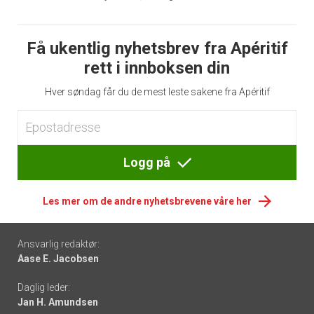
Få ukentlig nyhetsbrev fra Apéritif
rett i innboksen din
Hver søndag får du de mest leste sakene fra Apéritif
Logg på
Les mer om de andre nyhetsbrevene våre her
Footer
Ansvarlig redaktør:
Aase E. Jacobsen
-
Daglig leder:
links
Jan H. Amundsen