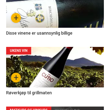
akkurat
nå
+
-
3
Disse vinene er usannsynlig billige
Forsiden
UKENS VIN
akkurat
nå
+
-
4
Røverkjøp til grillmaten