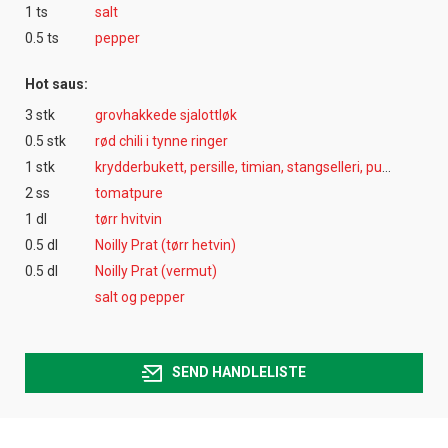
1 ts
salt
0.5 ts
pepper
Hot saus:
3 stk
grovhakkede sjalottløk
0.5 stk
rød chili i tynne ringer
1 stk
krydderbukett, persille, timian, stangselleri, purrelaurbærblad
2 ss
tomatpure
1 dl
tørr hvitvin
0.5 dl
Noilly Prat (tørr hetvin)
0.5 dl
Noilly Prat (vermut)
salt og pepper
SEND HANDLELISTE