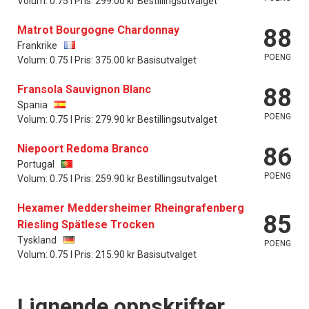
Volum: 0.75 l Pris: 299.00 kr Bestillingsutvalget
Matrot Bourgogne Chardonnay
88
Frankrike
POENG
Volum: 0.75 l Pris: 375.00 kr Basisutvalget
Fransola Sauvignon Blanc
88
Spania
POENG
Volum: 0.75 l Pris: 279.90 kr Bestillingsutvalget
Niepoort Redoma Branco
86
Portugal
POENG
Volum: 0.75 l Pris: 259.90 kr Bestillingsutvalget
Hexamer Meddersheimer Rheingrafenberg
85
Riesling Spätlese Trocken
Tyskland
POENG
Volum: 0.75 l Pris: 215.90 kr Basisutvalget
Lignende oppskrifter