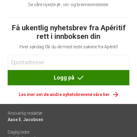
Se våre nyeste øl-, vin- og brennevinstester.
Få ukentlig nyhetsbrev fra Apéritif
rett i innboksen din
Hver søndag får du de mest leste sakene fra Apéritif
Logg på
Les mer om de andre nyhetsbrevene våre her
Footer
Ansvarlig redaktør:
Aase E. Jacobsen
-
Daglig leder:
links