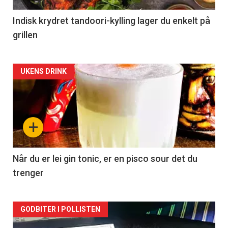
Indisk krydret tandoori-kylling lager du enkelt på
grillen
Forsiden
UKENS DRINK
akkurat
nå
+
-
2
Når du er lei gin tonic, er en pisco sour det du
trenger
Forsiden
GODBITER I POLLISTEN