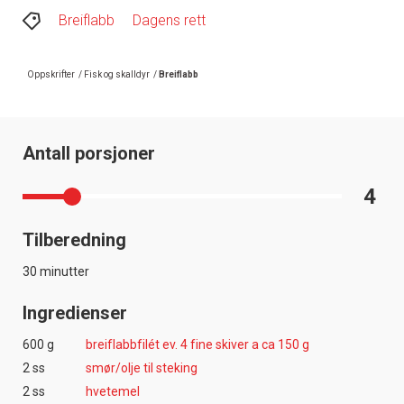
Breiflabb
Dagens rett
Oppskrifter
/
Fisk og skalldyr
/
Breiflabb
Antall porsjoner
4
Tilberedning
30 minutter
Ingredienser
600 g
breiflabbfilét ev. 4 fine skiver a ca 150 g
2 ss
smør/olje til steking
2 ss
hvetemel