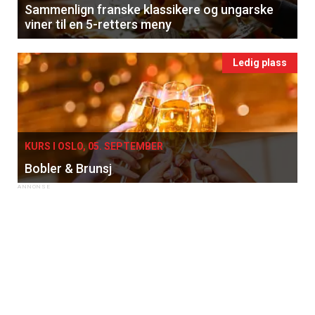
Sammenlign franske klassikere og ungarske
viner til en 5-retters meny
Ledig plass
×
KURS I OSLO, 05. SEPTEMBER
Bobler & Brunsj
Få ukentlige nyhetsbrev fra
Apéritif
Vi tilbyr flere ukentlige nyhetsbrev. Du
kan fritt velge hvilke du ønsker å få
tilsendt.
Registrer deg