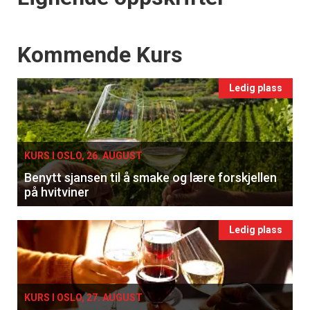
Events
Kommende Kurs
Ledig plass
KURS I OSLO, 26. AUGUST
Benytt sjansen til å smake og lære forskjellen
på hvitviner
Ledig plass
KURS I OSLO, 27. AUGUST