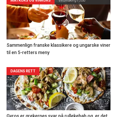
Forsiden
MATKURS OG VINKURS
Vinsmaking i Oslo
akkurat
nå
-
5
Sammenlign franske klassikere og ungarske viner
til en 5-retters meny
Forsiden
DAGENS RETT
akkurat
nå
-
6
Gyros er grekernes svar på rullekebab og er det