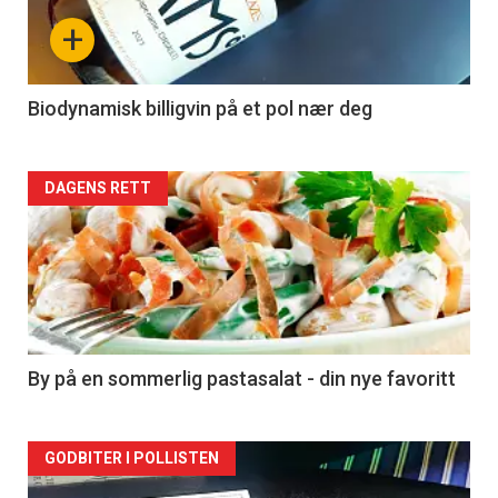
nå
+
-
4
Biodynamisk billigvin på et pol nær deg
Forsiden
DAGENS RETT
akkurat
nå
-
5
By på en sommerlig pastasalat - din nye favoritt
Forsiden
GODBITER I POLLISTEN