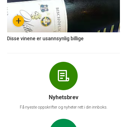
akkurat
nå
+
-
6
Disse vinene er usannsynlig billige
Nyhetsbrev
Få nyeste oppskrifter og nyheter rett i din innboks.