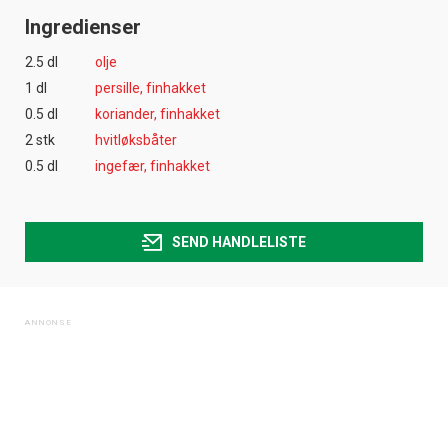
Ingredienser
2.5 dl
olje
1 dl
persille, finhakket
0.5 dl
koriander, finhakket
2 stk
hvitløksbåter
0.5 dl
ingefær, finhakket
SEND HANDLELISTE