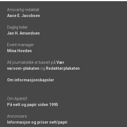
Footer
Ansvarlig redaktør:
Aase E. Jacobsen
-
Daglig leder:
links
Jan H. Amundsen
Event manager:
Mina Hovden
All journalistikk er basert på
Vær
varsom-plakaten
og
Redaktørplakaten
Om informasjonskapsler
Om Apéritif:
På nett og papir siden 1995
Annonsere:
Informasjon og priser nett/papir