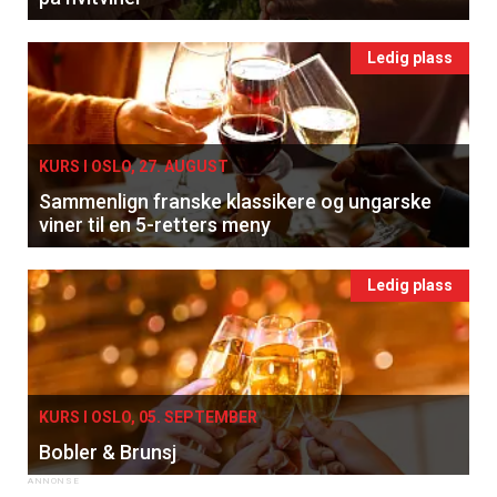
Ledig plass
KURS I OSLO, 27. AUGUST
Sammenlign franske klassikere og ungarske
viner til en 5-retters meny
×
Ledig plass
Få ukentlige nyhetsbrev fra
Apéritif
Vi tilbyr flere ukentlige nyhetsbrev. Du
KURS I OSLO, 05. SEPTEMBER
kan fritt velge hvilke du ønsker å få
Bobler & Brunsj
tilsendt.