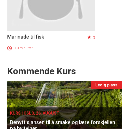
Marinade til fisk
3
10 minutter
Events
Kommende Kurs
Ledig plass
KURS I OSLO, 26. AUGUST
Benytt sjansen til å smake og lære forskjellen
på hvitviner