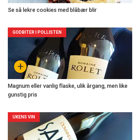
2
Se så lekre cookies med blåbær blir
Forsiden
GODBITER I POLLISTEN
akkurat
nå
+
-
3
Magnum eller vanlig flaske, ulik årgang, men like
gunstig pris
Forsiden
UKENS VIN
akkurat