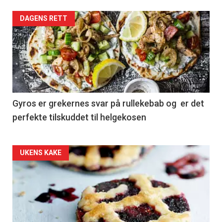
DAGENS RETT
Gyros er grekernes svar på rullekebab og er det
perfekte tilskuddet til helgekosen
Forsiden
UKENS KAKE
akkurat
nå
-