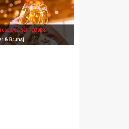
I OSLO, 05. SEPTEMBER
er & Brunsj