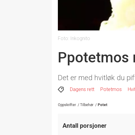
Foto: Inkognito
Ppotetmos 
Det er med hvitløk du pi
Dagens rett
Potetmos
Hvi
Oppskrifter
/
Tilbehør
/
Potet
Antall porsjoner