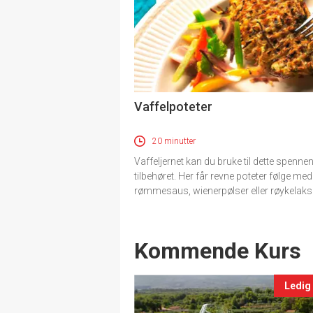
Vaffelpoteter
20 minutter
Vaffeljernet kan du bruke til dette spenne
tilbehøret. Her får revne poteter følge med
rømmesaus, wienerpølser eller røykelaks
Events
Kommende Kurs
Ledig