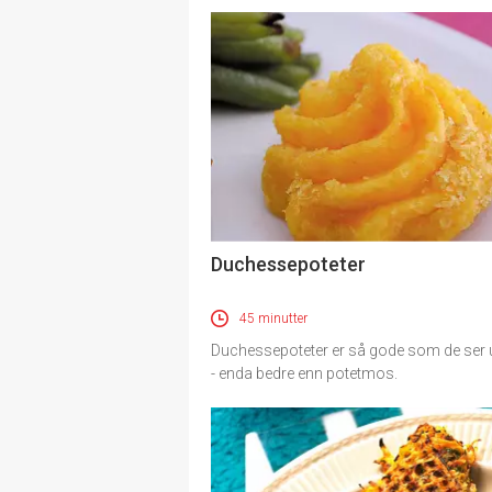
Duchessepoteter
45 minutter
Duchessepoteter er så gode som de ser
- enda bedre enn potetmos.