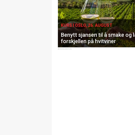
KURS I OSLO, 26. AUGUST
Benytt sjansen til å smake og 
forskjellen på hvitviner