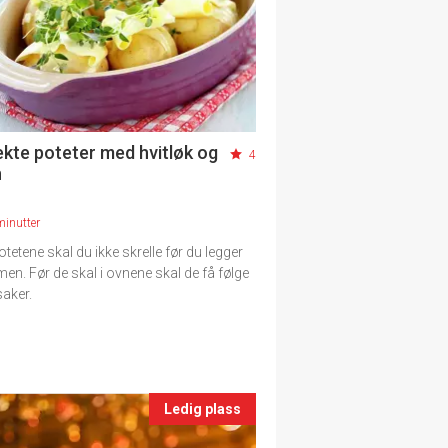
ekte poteter med hvitløk og
4
n
minutter
tetene skal du ikke skrelle før du legger
men. Før de skal i ovnene skal de få følge
aker.
Ledig plass