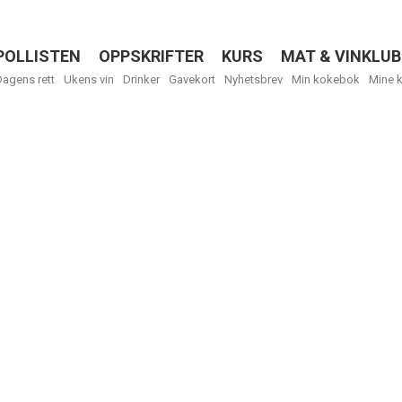
POLLISTEN
OPPSKRIFTER
KURS
MAT & VINKLUB
Menu
Dagens rett
Ukens vin
Drinker
Gavekort
Nyhetsbrev
Min kokebok
Mine 
Få ukentli
Vi tilbyr flere
kan fritt velge
tilsendt.
R