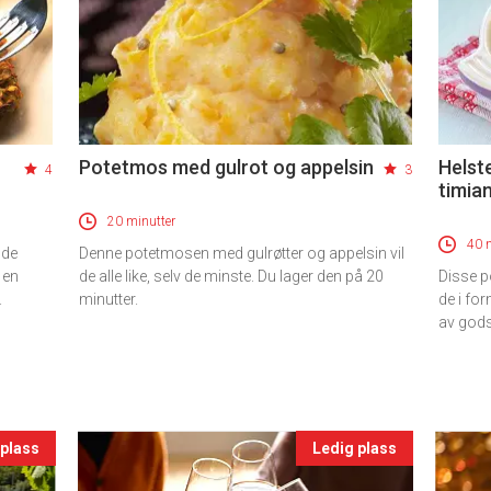
Potetmos med gulrot og appelsin
Helst
4
3
timia
20 minutter
40 
nde
Denne potetmosen med gulrøtter og appelsin vil
 en
de alle like, selv de minste. Du lager den på 20
Disse po
.
minutter.
de i for
av gods
 plass
Ledig plass