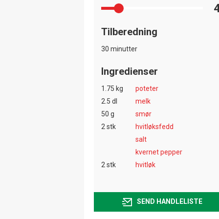
Tilberedning
30 minutter
Ingredienser
1.75 kg
poteter
2.5 dl
melk
50 g
smør
2 stk
hvitløksfedd
salt
kvernet pepper
2 stk
hvitløk
SEND HANDLELISTE