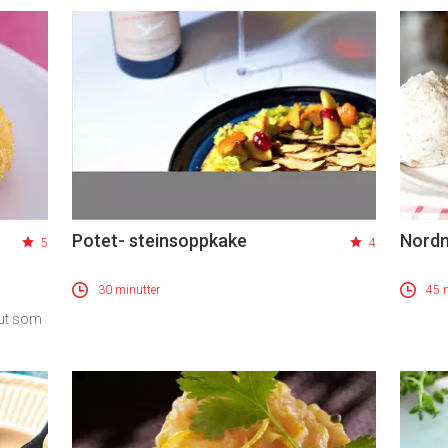
Potet- steinsoppkake
Nordm
5
4
30 minutter
45 
 ut som