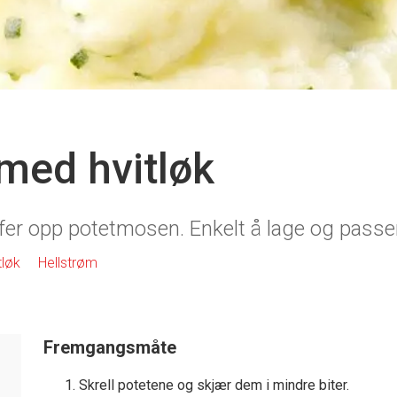
med hvitløk
ffer opp potetmosen. Enkelt å lage og pass
tløk
Hellstrøm
Fremgangsmåte
Skrell potetene og skjær dem i mindre biter.