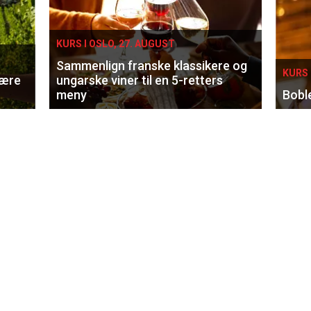
KURS I OSLO, 27. AUGUST
Sammenlign franske klassikere og
KURS 
lære
ungarske viner til en 5-retters
meny
Bobl