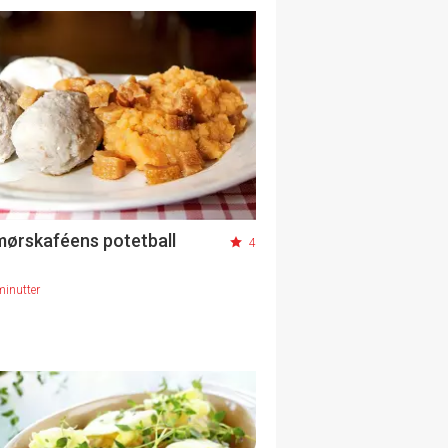
ørskaféens potetball
4
minutter