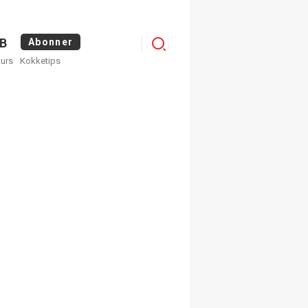
Logg
B
Abonner
kurs
Kokketips
inn
×
ge nyhetsbrev fra
Apéritif
 ukentlige nyhetsbrev. Du
 hvilke du ønsker å få
egistrer deg