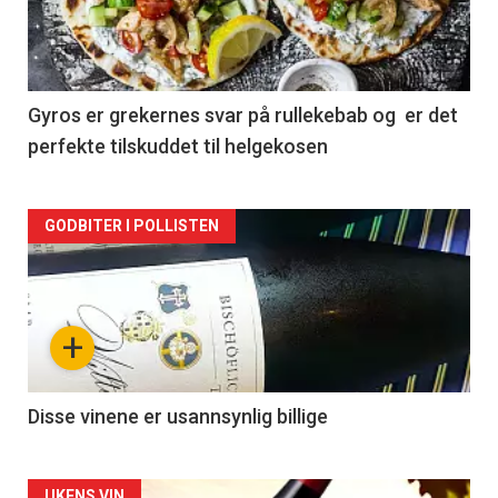
nå
-
2
Gyros er grekernes svar på rullekebab og er det
perfekte tilskuddet til helgekosen
Forsiden
GODBITER I POLLISTEN
akkurat
nå
+
-
3
Disse vinene er usannsynlig billige
UKENS VIN