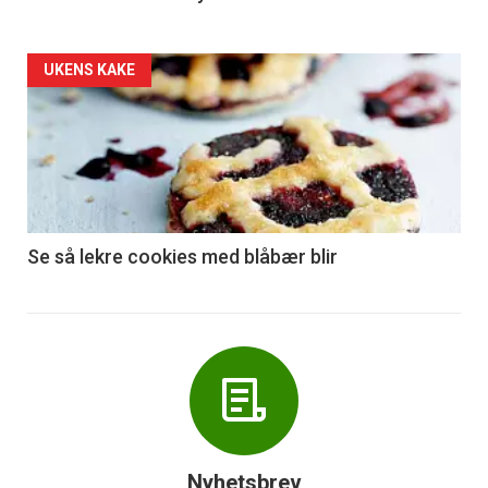
Forsiden
UKENS KAKE
akkurat
nå
-
6
Se så lekre cookies med blåbær blir
Nyhetsbrev