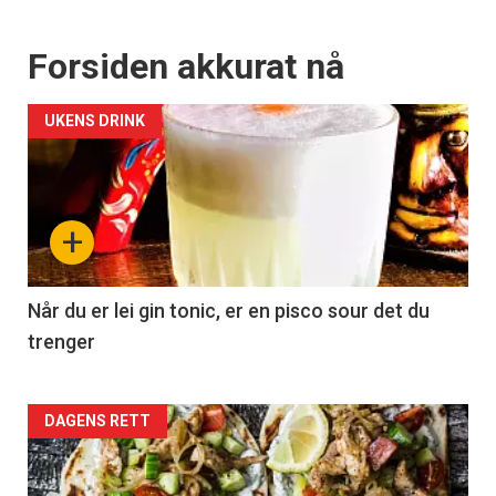
Forsiden akkurat nå
UKENS DRINK
+
Når du er lei gin tonic, er en pisco sour det du
trenger
Forsiden
DAGENS RETT
akkurat