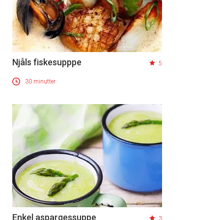
Njåls fiskesupppe
5
30 minutter
Enkel aspargessuppe
3