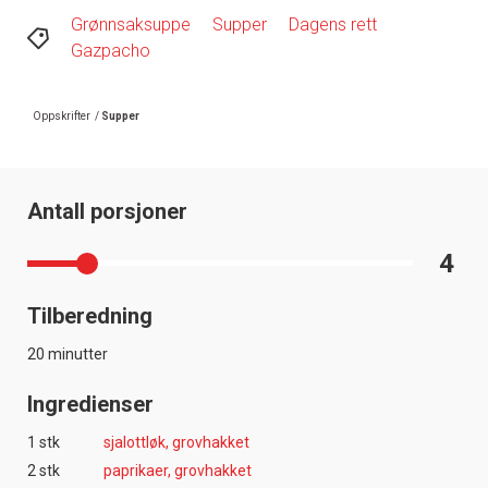
Grønnsaksuppe
Supper
Dagens rett
Gazpacho
Oppskrifter
/
Supper
Antall porsjoner
4
Tilberedning
20 minutter
Ingredienser
1 stk
sjalottløk, grovhakket
2 stk
paprikaer, grovhakket