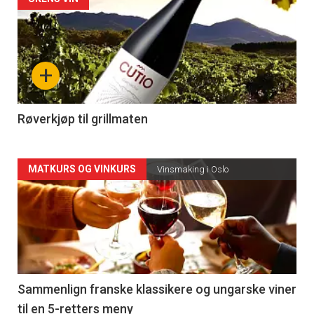
Forsiden
akkurat
nå
+
-
4
Røverkjøp til grillmaten
Forsiden
MATKURS OG VINKURS
Vinsmaking i Oslo
akkurat
nå
-
5
Sammenlign franske klassikere og ungarske viner
til en 5-retters meny