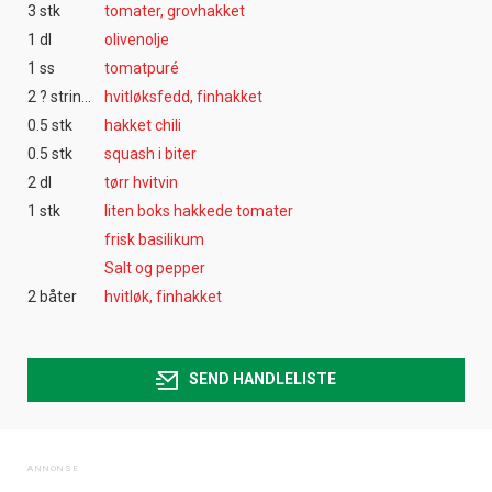
3 stk
tomater, grovhakket
1 dl
olivenolje
1 ss
tomatpuré
2 ? string:? string:? string:? string:? string:? string:? string:?
hvitløksfedd, finhakket
0.5 stk
hakket chili
0.5 stk
squash i biter
2 dl
tørr hvitvin
1 stk
liten boks hakkede tomater
frisk basilikum
Salt og pepper
2 båter
hvitløk, finhakket
SEND HANDLELISTE