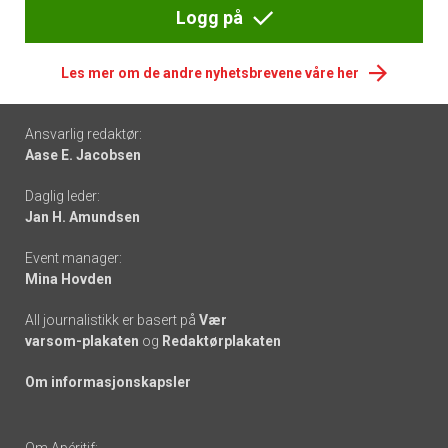
Logg på
Les mer om de andre nyhetsbrevene våre her
Footer
Ansvarlig redaktør:
Aase E. Jacobsen
-
Daglig leder:
links
Jan H. Amundsen
Event manager:
Mina Hovden
All journalistikk er basert på
Vær
varsom-plakaten
og
Redaktørplakaten
Om informasjonskapsler
Om Apéritif: