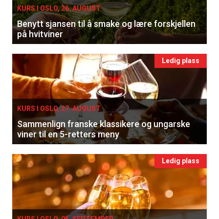
KURS I OSLO, 26. AUGUST
Benytt sjansen til å smake og lære forskjellen
på hvitviner
Ledig plass
KURS I OSLO, 27. AUGUST
Sammenlign franske klassikere og ungarske
viner til en 5-retters meny
Ledig plass
KURS I OSLO, 05. SEPTEMBER