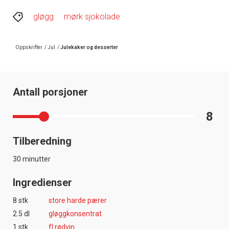
gløgg
mørk sjokolade
Oppskrifter
/
Jul
/
Julekaker og desserter
Antall porsjoner
8
Tilberedning
30 minutter
Ingredienser
8 stk
store harde pærer
2.5 dl
gløggkonsentrat
1 stk
fl rødvin