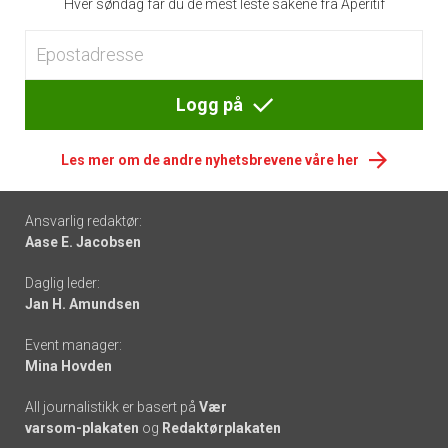
Hver søndag får du de mest leste sakene fra Apéritif
Logg på
Les mer om de andre nyhetsbrevene våre her
Footer
Ansvarlig redaktør:
Aase E. Jacobsen
-
Daglig leder:
links
Jan H. Amundsen
Event manager:
Mina Hovden
All journalistikk er basert på
Vær
varsom-plakaten
og
Redaktørplakaten