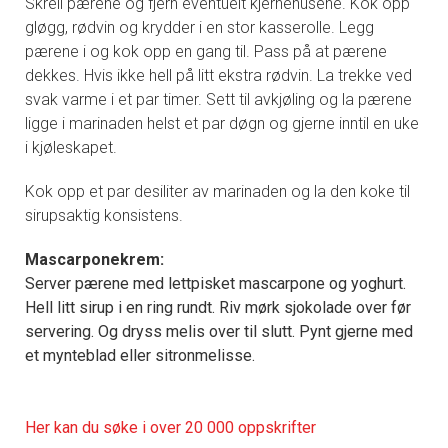
Skrell pærene og fjern eventuelt kjernehusene. Kok opp
gløgg, rødvin og krydder i en stor kasserolle. Legg
pærene i og kok opp en gang til. Pass på at pærene
dekkes. Hvis ikke hell på litt ekstra rødvin. La trekke ved
svak varme i et par timer. Sett til avkjøling og la pærene
ligge i marinaden helst et par døgn og gjerne inntil en uke
i kjøleskapet.
Kok opp et par desiliter av marinaden og la den koke til
sirupsaktig konsistens.
Mascarponekrem:
Server pærene med lettpisket mascarpone og yoghurt.
Hell litt sirup i en ring rundt. Riv mørk sjokolade over før
servering. Og dryss melis over til slutt. Pynt gjerne med
et mynteblad eller sitronmelisse.
Her kan du søke i over 20 000 oppskrifter