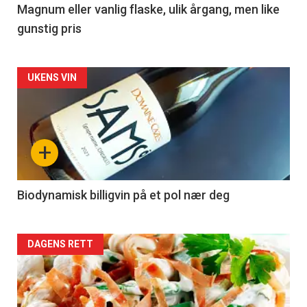
3
Magnum eller vanlig flaske, ulik årgang, men like
gunstig pris
Forsiden
UKENS VIN
akkurat
nå
+
-
4
Biodynamisk billigvin på et pol nær deg
Forsiden
DAGENS RETT
akkurat
nå