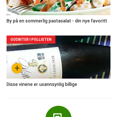
-
5
By på en sommerlig pastasalat - din nye favoritt
Forsiden
GODBITER I POLLISTEN
akkurat
nå
+
-
6
Disse vinene er usannsynlig billige