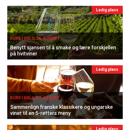
Ledig plass
KURS I OSLO, 26. AUGUST
Benytt sjansen til å smake og lære forskjellen
på hvitviner
Ledig plass
KURS I OSLO, 27. AUGUST
Sammenlign franske klassikere og ungarske
viner til en 5-retters meny
Ledig plass