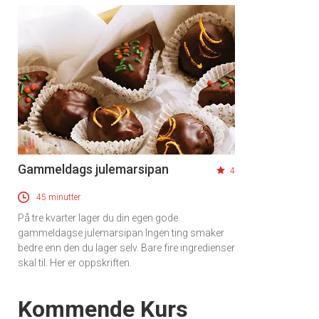
×
Få ukentlige nyhetsbrev fra
Apéritif
Gammeldags julemarsipan
Vi tilbyr flere ukentlige nyhetsbrev. Du
4
kan fritt velge hvilke du ønsker å få
45 minutter
tilsendt.
På tre kvarter lager du din egen gode
gammeldagse julemarsipan Ingen ting smaker
bedre enn den du lager selv. Bare fire ingredienser
Registrer deg
skal til. Her er oppskriften.
Events
Kommende Kurs