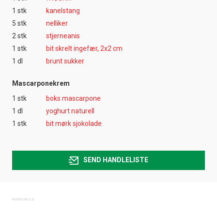
1 stk
kanelstang
5 stk
nelliker
2 stk
stjerneanis
1 stk
bit skrelt ingefær, 2x2 cm
1 dl
brunt sukker
Mascarponekrem
1 stk
boks mascarpone
1 dl
yoghurt naturell
1 stk
bit mørk sjokolade
SEND HANDLELISTE