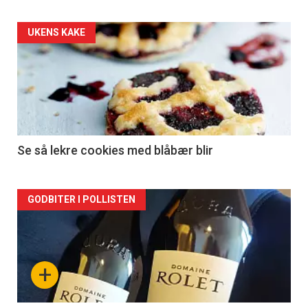
Forsiden
UKENS KAKE
akkurat
nå
-
2
Se så lekre cookies med blåbær blir
Forsiden
GODBITER I POLLISTEN
akkurat
nå
+
-