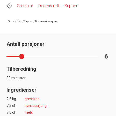
Gresskar
Dagens rett
Supper
Oppskrifter
/
Supper
/
Grønnsakssupper
Antall porsjoner
6
Tilberedning
30 minutter
Ingredienser
2.5 kg
gresskar
7.5 dl
hønsebuljong
7.5 dl
melk