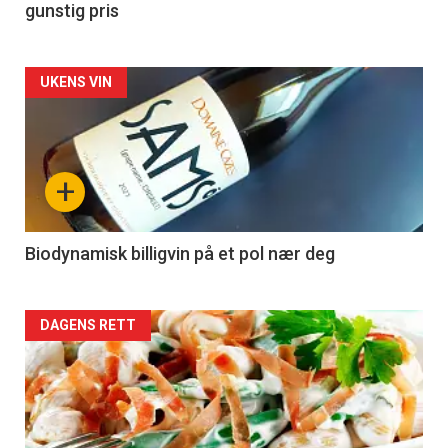
gunstig pris
Forsiden
UKENS VIN
akkurat
nå
+
-
4
Biodynamisk billigvin på et pol nær deg
Forsiden
DAGENS RETT
akkurat
nå