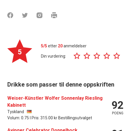
5/5
etter
20
anmeldelser
5
Din vurdering:
Drikke som passer til denne oppskriften
Weiser-Künstler Wolfer Sonnenlay Riesling
92
Kabinett
Tyskland
POENG
Volum: 0.75 l Pris: 315.00 kr Bestillingsutvalget
Ayinger Celebrator Doppelbock