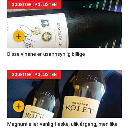
Forsiden
GODBITER I POLLISTEN
akkurat
nå
+
-
2
Disse vinene er usannsynlig billige
Forsiden
GODBITER I POLLISTEN
akkurat
nå
+
-
3
Magnum eller vanlig flaske, ulik årgang, men like