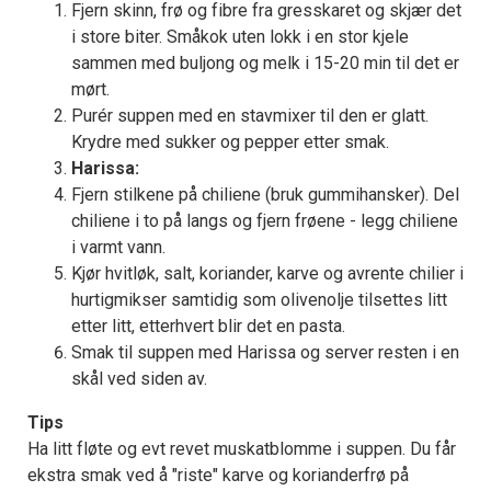
Fjern skinn, frø og fibre fra gresskaret og skjær det
i store biter. Småkok uten lokk i en stor kjele
sammen med buljong og melk i 15-20 min til det er
mørt.
Purér suppen med en stavmixer til den er glatt.
Krydre med sukker og pepper etter smak.
Harissa:
Fjern stilkene på chiliene (bruk gummihansker). Del
chiliene i to på langs og fjern frøene - legg chiliene
i varmt vann.
Kjør hvitløk, salt, koriander, karve og avrente chilier i
hurtigmikser samtidig som olivenolje tilsettes litt
etter litt, etterhvert blir det en pasta.
Smak til suppen med Harissa og server resten i en
skål ved siden av.
Tips
Ha litt fløte og evt revet muskatblomme i suppen. Du får
ekstra smak ved å "riste" karve og korianderfrø på