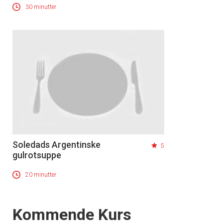
30 minutter
Soledads Argentinske
5
gulrotsuppe
20 minutter
Events
Kommende Kurs