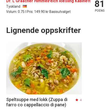
Dr. L Graacher Himmelreich Riesling Kabinett
81
Tyskland
POENG
Volum: 0.75 l Pris: 149.90 kr Basisutvalget
Lignende oppskrifter
Speltsuppe med lokk (Zuppa di
4
farro co cappellaccio di pane)