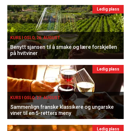
Ledig plass
×
KURS I OSLO, 26. AUGUST
Få ukentlige nyhetsbrev fra
Benytt sjansen til å smake og lære forskjellen
på hvitviner
Apéritif
Vi tilbyr flere ukentlige nyhetsbrev. Du
Ledig plass
kan fritt velge hvilke du ønsker å få
tilsendt.
KURS I OSLO, 27. AUGUST
Registrer deg
Sammenlign franske klassikere og ungarske
viner til en 5-retters meny
Ledig plass