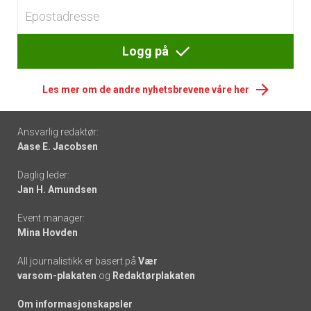
Logg på
Les mer om de andre nyhetsbrevene våre her
Footer
Ansvarlig redaktør:
Aase E. Jacobsen
-
Daglig leder:
links
Jan H. Amundsen
Event manager:
Mina Hovden
All journalistikk er basert på
Vær
varsom-plakaten
og
Redaktørplakaten
Om informasjonskapsler