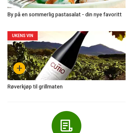
-
5
By på en sommerlig pastasalat - din nye favoritt
Forsiden
UKENS VIN
akkurat
nå
+
-
6
Røverkjøp til grillmaten