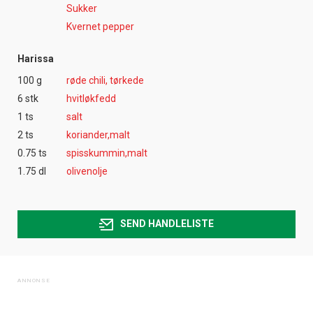
Sukker
Kvernet pepper
Harissa
100 g
røde chili, tørkede
6 stk
hvitløkfedd
1 ts
salt
2 ts
koriander,malt
0.75 ts
spisskummin,malt
1.75 dl
olivenolje
SEND HANDLELISTE