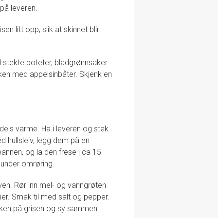
på leveren.
 litt opp, slik at skinnet blir
d stekte poteter, bladgrønnsaker
erken med appelsinbåter. Skjenk en
ddels varme. Ha i leveren og stek
ed hullsleiv, legg dem på en
 pannen, og la den frese i ca 15
er under omrøring.
ven. Rør inn mel- og vanngrøten
ner. Smak til med salt og pepper.
 buken på grisen og sy sammen