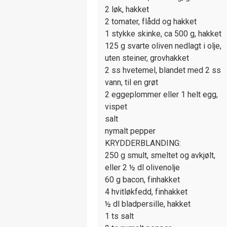
2 løk, hakket
2 tomater, flådd og hakket
1 stykke skinke, ca 500 g, hakket
125 g svarte oliven nedlagt i olje,
uten steiner, grovhakket
2 ss hvetemel, blandet med 2 ss
vann, til en grøt
2 eggeplommer eller 1 helt egg,
vispet
salt
nymalt pepper
KRYDDERBLANDING:
250 g smult, smeltet og avkjølt,
eller 2 ½ dl olivenolje
60 g bacon, finhakket
4 hvitløkfedd, finhakket
½ dl bladpersille, hakket
1 ts salt