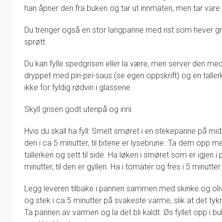
han åpner den fra buken og tar ut innmaten, men tar vare 
Du trenger også en stor langpanne med rist som hever grisen
sprøtt.
Du kan fylle spedgrisen eller la være, men server den me
dryppet med piri-piri-saus (se egen oppskrift) og en tall
ikke for fyldig rødvin i glassene.
Skyll grisen godt utenpå og inni.
Hvis du skall ha fyll: Smelt smøret i en stekepanne på mi
den i ca 5 minutter, til bitene er lysebrune. Ta dem opp m
tallerken og sett til side. Ha løken i smøret som er igjen i
minutter, til den er gyllen. Ha i tomater og fres i 5 minutt
Legg leveren tilbake i pannen sammen med skinke og oli
og stek i ca 5 minutter på svakeste varme, slik at det tyk
Ta pannen av varmen og la det bli kaldt. Øs fyllet opp i