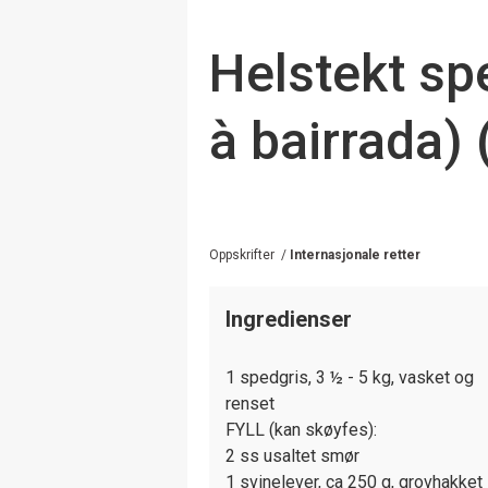
Helstekt sp
à bairrada) 
Oppskrifter
/
Internasjonale retter
Ingredienser
1 spedgris, 3 ½ - 5 kg, vasket og
renset
FYLL (kan skøyfes):
2 ss usaltet smør
1 svinelever, ca 250 g, grovhakket