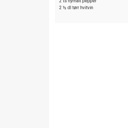
2 ts nymalt pepper
2 ½ dl tørr hvitvin