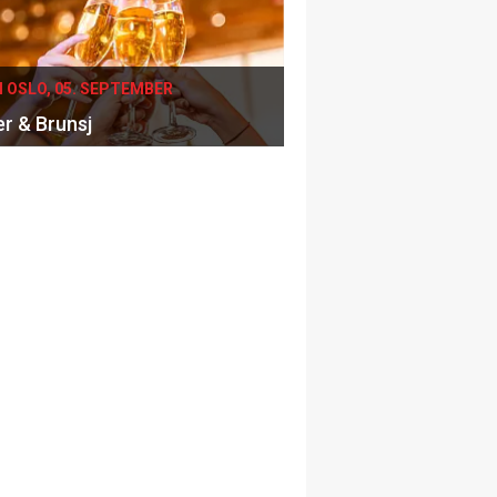
I OSLO, 05. SEPTEMBER
er & Brunsj