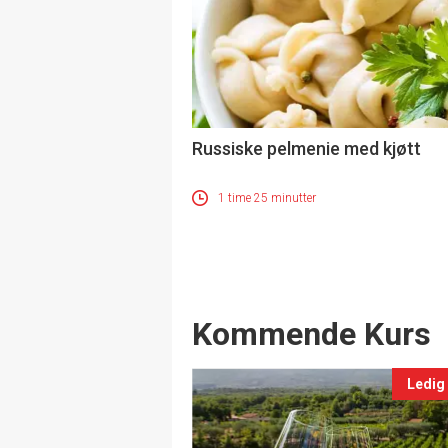
Russiske pelmenie med kjøtt
1 time 25 minutter
Events
Kommende Kurs
Ledig