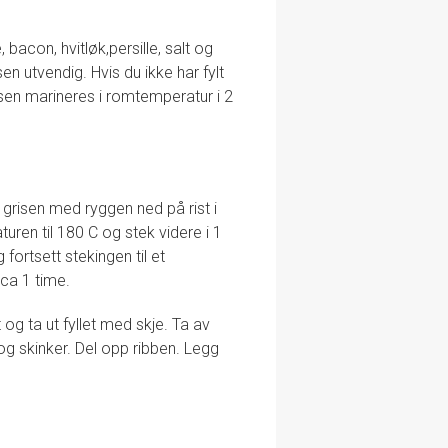
bacon, hvitløk,persille, salt og
en utvendig. Hvis du ikke har fylt
isen marineres i romtemperatur i 2
 grisen med ryggen ned på rist i
uren til 180 C og stek videre i 1
fortsett stekingen til et
ca 1 time.
 og ta ut fyllet med skje. Ta av
 og skinker. Del opp ribben. Legg