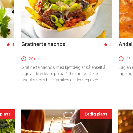
Gratinerte nachos
Andal
4
4
20 minutter
45 
Gratinerte nachos med kjøttdeig er så enkelt å
Lag en 
lage at de er klare på ca. 20 minutter. Det er
lage og 
snacks som hele familien gleder seg over.
 plass
Ledig plass