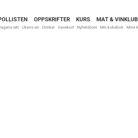
POLLISTEN
OPPSKRIFTER
KURS
MAT & VINKLUB
Menu
Dagens rett
Ukens vin
Drinker
Gavekort
Nyhetsbrev
Min kokebok
Mine 