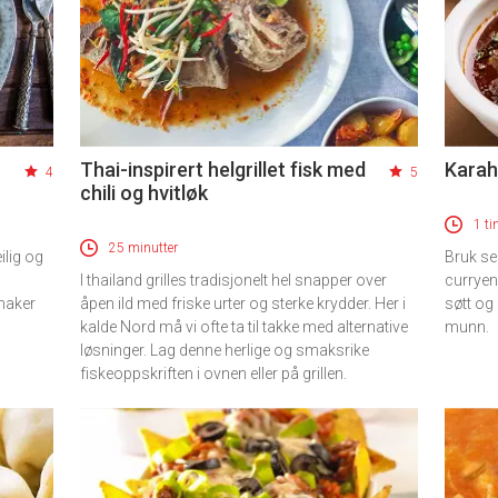
Thai-inspirert helgrillet fisk med
Karah
4
5
chili og hvitløk
1 ti
25 minutter
ilig og
Bruk se
I thailand grilles tradisjonelt hel snapper over
curryen
maker
åpen ild med friske urter og sterke krydder. Her i
søtt og 
kalde Nord må vi ofte ta til takke med alternative
munn.
løsninger. Lag denne herlige og smaksrike
fiskeoppskriften i ovnen eller på grillen.