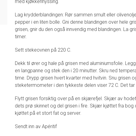
med kjøkkenhyssing.
Lag krydderblandingen: Rør sammen smult eller olivenolje, 
pepper i en liten bolle. Gni denne blandingen over hele gris
grisen, gnir du den også innvendig med blandingen. La gr
timer.
Sett stekeovnen på 220 C.
Dekk til ører og hale på grisen med aluminiumsfolie. Legg
en langpanne og stek den i 20 minutter. Skru ned temperat
time. Drypp grisen hvert kvarter med hvitvin. Snu grisen og 
steketermometer i den tykkeste delen viser 72 C. Det tar 
Flytt grisen forsiktig over på en skjærefjel. Skjær av hodet
dets prø skinnet og del grisen i fire. Skjær kjøttet fra bog
kjøttet på et stort fat og server.
Sendt inn av Apéritif