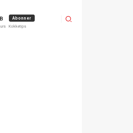
Logg
B
Abonner
kurs
Kokketips
inn