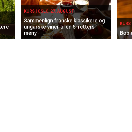
KURS I OSLO, 27. AUGUST
Sammenlign franske klassikere og
KURS 
lære
ungarske viner til en 5-retters
meny
Bobl