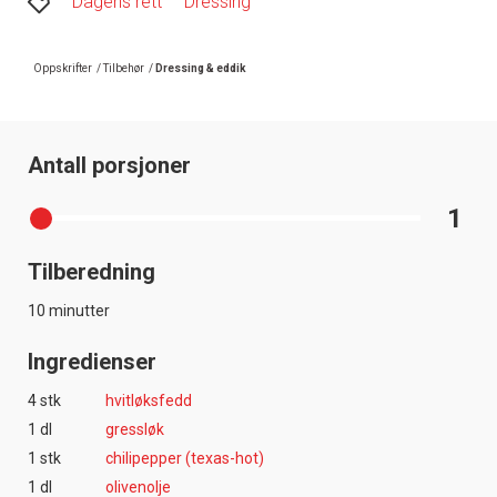
Dagens rett
Dressing
Oppskrifter
/
Tilbehør
/
Dressing & eddik
Antall porsjoner
1
Tilberedning
10 minutter
Ingredienser
4 stk
hvitløksfedd
1 dl
gressløk
1 stk
chilipepper (texas-hot)
1 dl
olivenolje