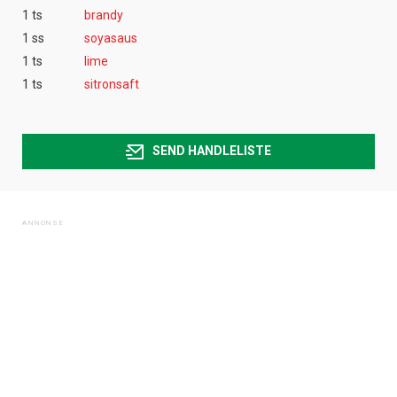
1 ts
brandy
1 ss
soyasaus
1 ts
lime
1 ts
sitronsaft
SEND HANDLELISTE