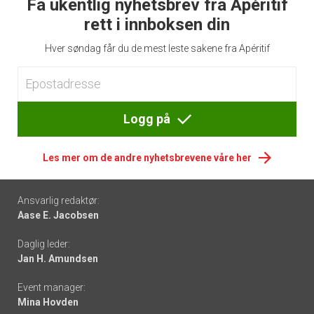
Få ukentlig nyhetsbrev fra Apéritif
rett i innboksen din
Hver søndag får du de mest leste sakene fra Apéritif
Logg på
Les mer om de andre nyhetsbrevene våre her
Footer
Ansvarlig redaktør:
Aase E. Jacobsen
-
Daglig leder:
links
Jan H. Amundsen
Event manager:
Mina Hovden