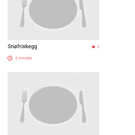
Snøfriskegg
5
5 minutter