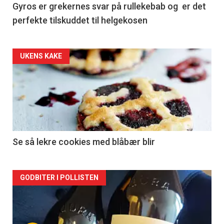
Gyros er grekernes svar på rullekebab og er det
perfekte tilskuddet til helgekosen
Forsiden
UKENS KAKE
akkurat
nå
-
2
Se så lekre cookies med blåbær blir
Forsiden
GODBITER I POLLISTEN
akkurat
nå