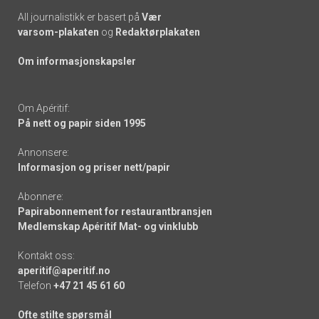
All journalistikk er basert på
Vær
varsom-plakaten
og
Redaktørplakaten
Om informasjonskapsler
Om Apéritif:
På nett og papir siden 1995
Annonsere:
Informasjon og priser nett/papir
Abonnere:
Papirabonnement for restaurantbransjen
Medlemskap Apéritif Mat- og vinklubb
Kontakt oss:
aperitif@aperitif.no
Telefon
+47 21 45 61 60
Ofte stilte spørsmål