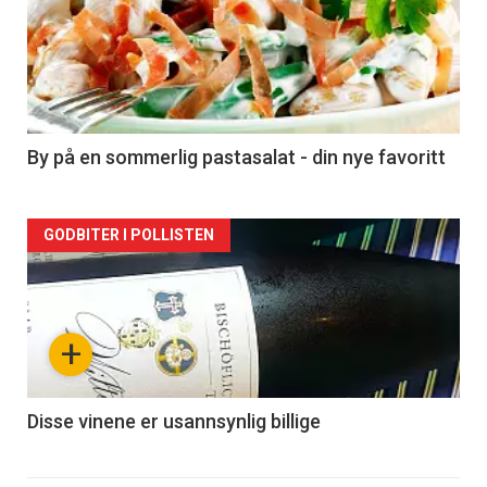
akkurat
nå
-
5
By på en sommerlig pastasalat - din nye favoritt
Forsiden
GODBITER I POLLISTEN
akkurat
nå
+
-
6
Disse vinene er usannsynlig billige