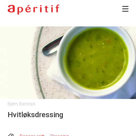
Bjørn Barstad
Hvitløksdressing