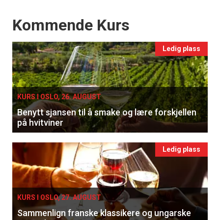
Events
Kommende Kurs
Ledig plass
×
KURS I OSLO, 26. AUGUST
Få ukentlige nyhetsbrev fra
Benytt sjansen til å smake og lære forskjellen
Apéritif
på hvitviner
Vi tilbyr flere ukentlige nyhetsbrev. Du
kan fritt velge hvilke du ønsker å få
Ledig plass
tilsendt.
Registrer deg
KURS I OSLO, 27. AUGUST
Sammenlign franske klassikere og ungarske