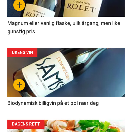
+
-
3
Magnum eller vanlig flaske, ulik årgang, men like
gunstig pris
Forsiden
UKENS VIN
akkurat
nå
+
-
4
Biodynamisk billigvin på et pol nær deg
Forsiden
DAGENS RETT