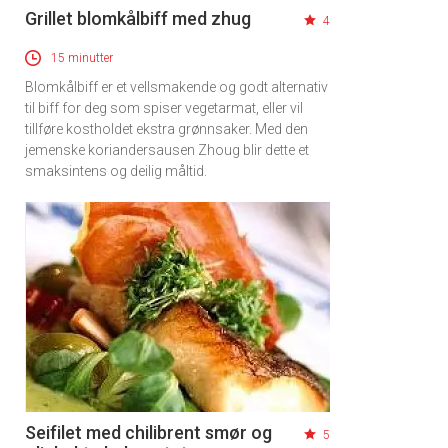
Grillet blomkålbiff med zhug
4
15 minutter
Blomkålbiff er et vellsmakende og godt alternativ
til biff for deg som spiser vegetarmat, eller vil
tillføre kostholdet ekstra grønnsaker. Med den
jemenske koriandersausen Zhoug blir dette et
smaksintens og deilig måltid.
Seifilet med chilibrent smør og
5