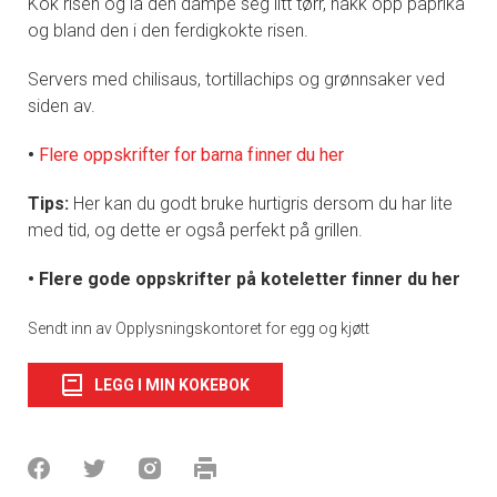
Kok risen og la den dampe seg litt tørr, hakk opp paprika
og bland den i den ferdigkokte risen.
Servers med chilisaus, tortillachips og grønnsaker ved
siden av.
•
Flere oppskrifter for barna finner du her
Tips:
Her kan du godt bruke hurtigris dersom du har lite
med tid, og dette er også perfekt på grillen.
• Flere gode oppskrifter på koteletter finner du her
Sendt inn av Opplysningskontoret for egg og kjøtt
LEGG I MIN KOKEBOK