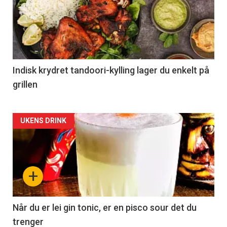
Indisk krydret tandoori-kylling lager du enkelt på
grillen
Forsiden
UKENS DRINK
akkurat
nå
+
-
2
Når du er lei gin tonic, er en pisco sour det du
trenger