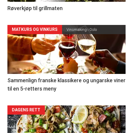
4
Røverkjøp til grillmaten
Forsiden
MATKURS OG VINKURS
Vinsmaking i Oslo
akkurat
nå
-
5
Sammenlign franske klassikere og ungarske viner
til en 5-retters meny
Forsiden
DAGENS RETT
akkurat