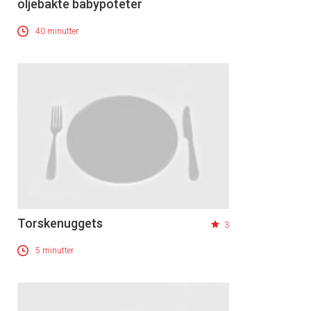
oljebakte babypoteter
40 minutter
Torskenuggets
3
5 minutter