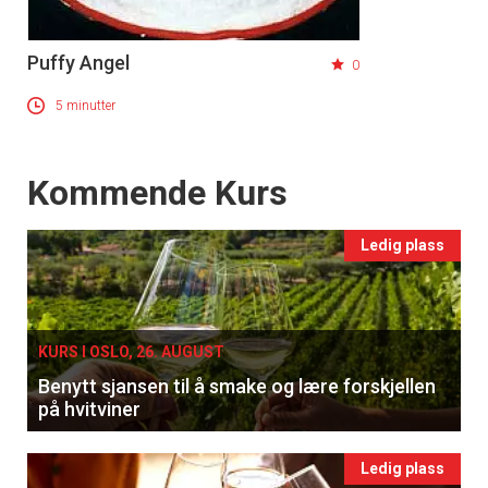
Puffy Angel
0
5 minutter
Events
Kommende Kurs
Ledig plass
KURS I OSLO, 26. AUGUST
Benytt sjansen til å smake og lære forskjellen
på hvitviner
Ledig plass