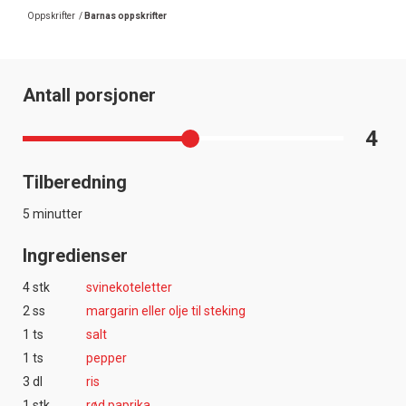
Oppskrifter
/
Barnas oppskrifter
Antall porsjoner
4
Tilberedning
5 minutter
Ingredienser
4 stk
svinekoteletter
2 ss
margarin eller olje til steking
1 ts
salt
1 ts
pepper
3 dl
ris
1 stk
rød paprika