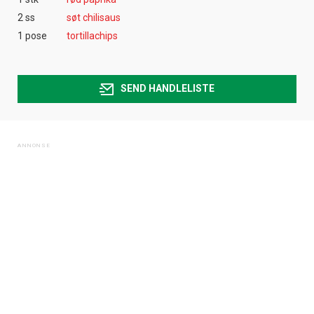
2 ss
søt chilisaus
1 pose
tortillachips
SEND HANDLELISTE