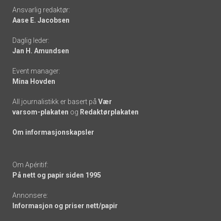
Footer
Ansvarlig redaktør:
Aase E. Jacobsen
-
Daglig leder:
links
Jan H. Amundsen
Event manager:
Mina Hovden
All journalistikk er basert på
Vær
varsom-plakaten
og
Redaktørplakaten
Om informasjonskapsler
Om Apéritif:
På nett og papir siden 1995
Annonsere:
Informasjon og priser nett/papir