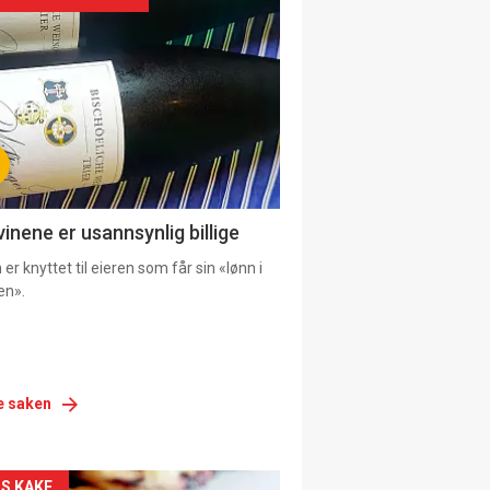
siden
urat
vinene er usannsynlig billige
er knyttet til eieren som får sin «lønn i
en».
e saken
S KAKE