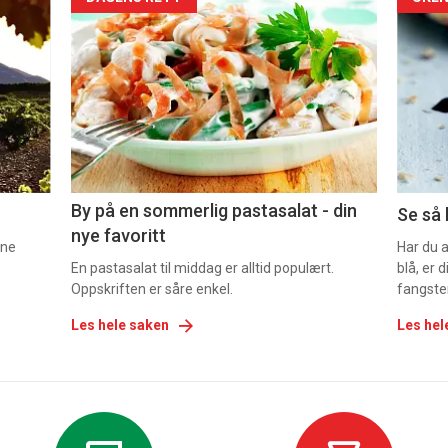
Forsiden
For
akkurat
akk
nå
nå
-
-
5
6
By på en sommerlig pastasalat - din
Se så 
nye favoritt
nne
Har du 
En pastasalat til middag er alltid populært.
blå, er
Oppskriften er såre enkel.
fangste
Les hele saken
Les hel