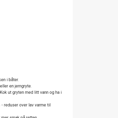
en i båter.
 eller en jerngryte.
Kok ut gryten med litt vann og ha i
n - reduser over lav varme til
r mer smak på retten.