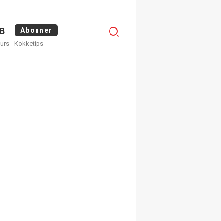
Logg
B
Abonner
kurs
Kokketips
inn