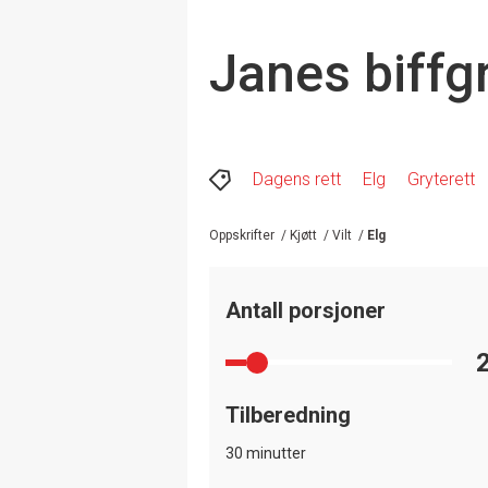
Janes biffg
Dagens rett
Elg
Gryterett
Oppskrifter
/
Kjøtt
/
Vilt
/
Elg
Antall porsjoner
Tilberedning
30 minutter