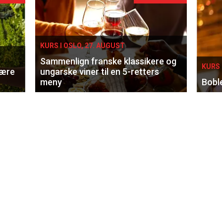
KURS I OSLO, 27. AUGUST
Sammenlign franske klassikere og
KURS 
lære
ungarske viner til en 5-retters
meny
Bobl