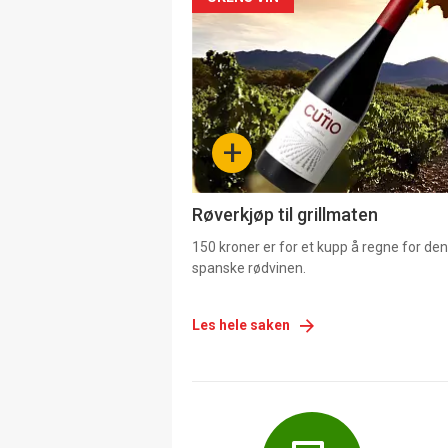
Forsiden
akkurat
nå
-
+
4
Røverkjøp til grillmaten
150 kroner er for et kupp å regne for de
spanske rødvinen.
Les hele saken