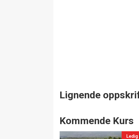
Lignende oppskrif
Events
Kommende Kurs
Ledig