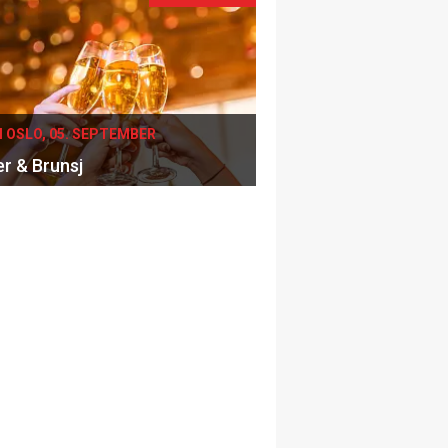
I OSLO, 05. SEPTEMBER
er & Brunsj