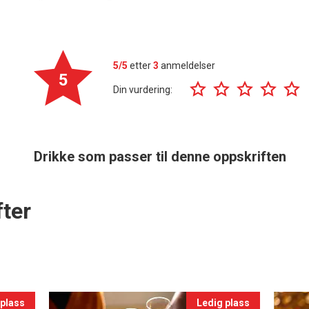
5/5
etter
3
anmeldelser
5
Din vurdering:
Drikke som passer til denne oppskriften
ter
 plass
Ledig plass