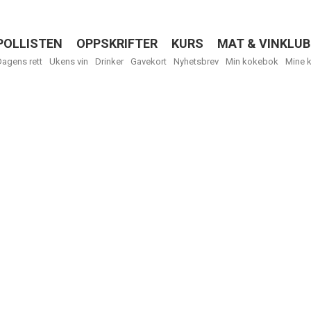
POLLISTEN
OPPSKRIFTER
KURS
MAT & VINKLUB
Menu
Dagens rett
Ukens vin
Drinker
Gavekort
Nyhetsbrev
Min kokebok
Mine 