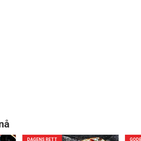
nå
DAGENS RETT
GODB