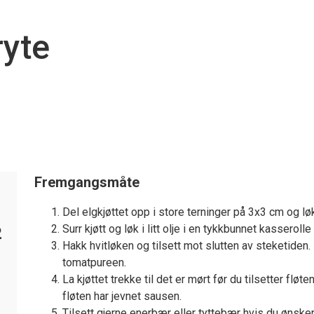
ryte
Fremgangsmåte
Del elgkjøttet opp i store terninger på 3x3 cm og løk
Surr kjøtt og løk i litt olje i en tykkbunnet kasserolle
2
Hakk hvitløken og tilsett mot slutten av steketiden. 
tomatpureen.
La kjøttet trekke til det er mørt før du tilsetter fløte
fløten har jevnet sausen.
Tilsett gjerne enerbær eller tyttebær hvis du ønske