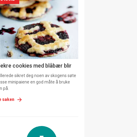
siden
urat
lekre cookies med blåbær blir
allerede sikret deg noen av skogens søte
 disse minipaiene en god måte å bruke
n på.
e saken