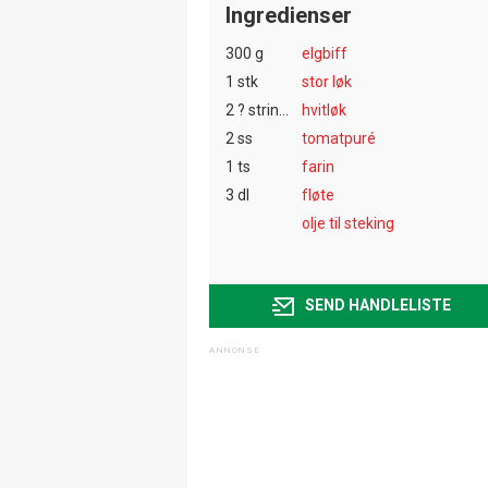
Ingredienser
300 g
elgbiff
1 stk
stor løk
2 ? string:? string:fedd ? ?
hvitløk
2 ss
tomatpuré
1 ts
farin
3 dl
fløte
olje til steking
SEND HANDLELISTE