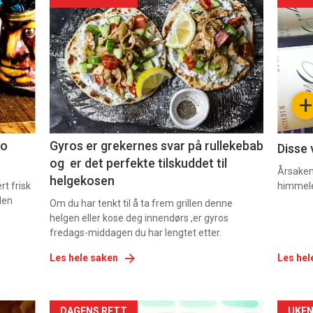
Forsiden
For
akkurat
akk
nå
nå
-
-
+
2
3
co
Gyros er grekernes svar på rullekebab
Disse 
og er det perfekte tilskuddet til
Årsaken 
helgekosen
t frisk
himmel
den
Om du har tenkt til å ta frem grillen denne
helgen eller kose deg innendørs ,er gyros
fredags-middagen du har lengtet etter.
Les hele saken
Les hel
DAGENS RETT
UKEN