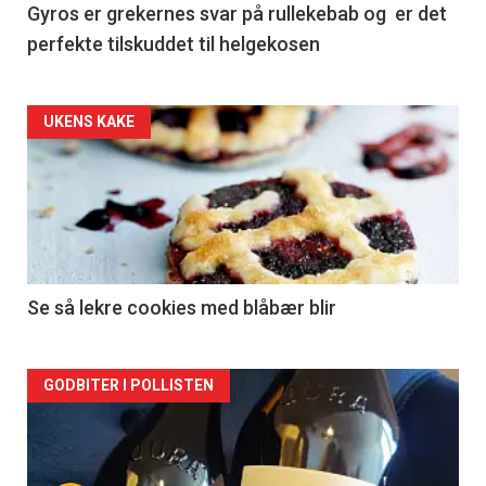
Gyros er grekernes svar på rullekebab og er det
perfekte tilskuddet til helgekosen
Forsiden
UKENS KAKE
akkurat
nå
-
2
Se så lekre cookies med blåbær blir
Forsiden
GODBITER I POLLISTEN
akkurat
nå