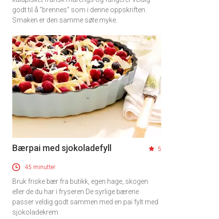
godt til å "brennes" som i denne oppskriften.
Smaken er den samme søte myke.
×
Få ukentlige nyhetsbrev fra
Apéritif
Vi tilbyr flere ukentlige nyhetsbrev. Du
kan fritt velge hvilke du ønsker å få
Bærpai med sjokoladefyll
5
tilsendt.
45 minutter
Bruk friske bær fra butikk, egen hage, skogen
Registrer deg
eller de du har i fryseren De syrlige bærene
passer veldig godt sammen med en pai fylt med
sjokoladekrem.