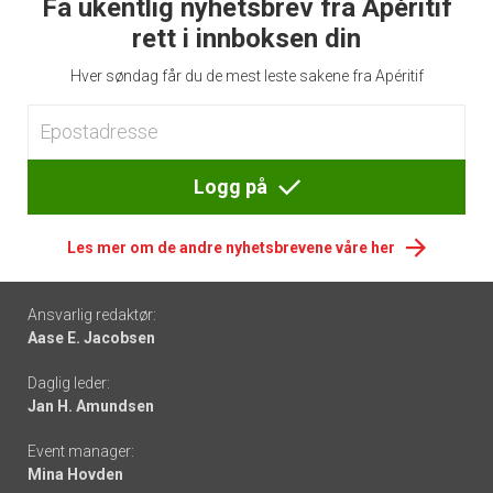
Få ukentlig nyhetsbrev fra Apéritif
rett i innboksen din
Hver søndag får du de mest leste sakene fra Apéritif
Logg på
Les mer om de andre nyhetsbrevene våre her
Footer
Ansvarlig redaktør:
Aase E. Jacobsen
-
Daglig leder:
links
Jan H. Amundsen
Event manager:
Mina Hovden