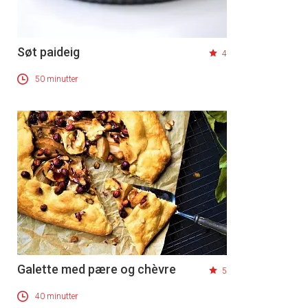
Søt paideig
4
50 minutter
Galette med pære og chèvre
5
40 minutter