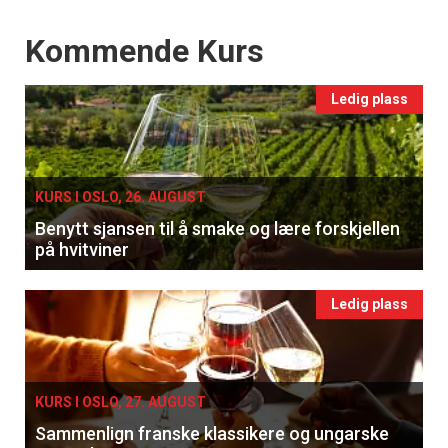
Events
Kommende Kurs
Ledig plass
KURS I OSLO, 26. AUGUST
Benytt sjansen til å smake og lære forskjellen
på hvitviner
Ledig plass
KURS I OSLO, 27. AUGUST
Sammenlign franske klassikere og ungarske