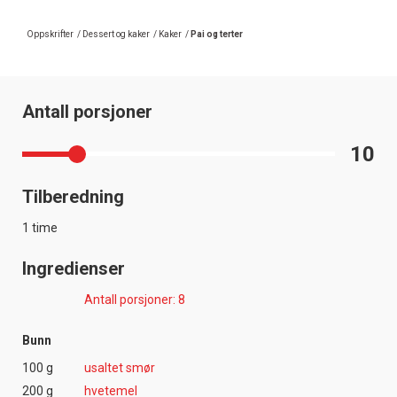
Oppskrifter
/
Dessert og kaker
/
Kaker
/
Pai og terter
Antall porsjoner
10
Tilberedning
1 time
Ingredienser
Antall porsjoner: 8
Bunn
100 g
usaltet smør
200 g
hvetemel