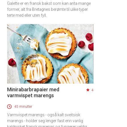
Galette er en fransk bakst som kan anta mange
former, alt fra Bretagnes berømte til ulike typer
terte med eller uten fyll.
Minirabarbrapaier med
4
varmvispet marengs
45 minutter
Varmvispet marengs - også kalt sveitsisk
marengs - holder seg lenger fast enn vanlig
kaldpisket fransk marengs og fungerer veldig