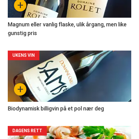
+
-
3
Magnum eller vanlig flaske, ulik årgang, men like
gunstig pris
Forsiden
UKENS VIN
akkurat
nå
+
-
4
Biodynamisk billigvin på et pol nær deg
Forsiden
DAGENS RETT