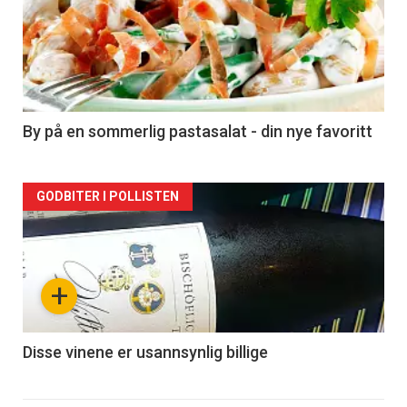
akkurat
nå
-
5
By på en sommerlig pastasalat - din nye favoritt
Forsiden
GODBITER I POLLISTEN
akkurat
nå
+
-
6
Disse vinene er usannsynlig billige