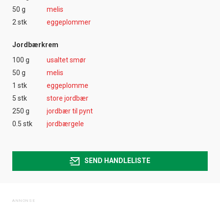
50 g
melis
2 stk
eggeplommer
Jordbærkrem
100 g
usaltet smør
50 g
melis
1 stk
eggeplomme
5 stk
store jordbær
250 g
jordbær til pynt
0.5 stk
jordbærgele
SEND HANDLELISTE