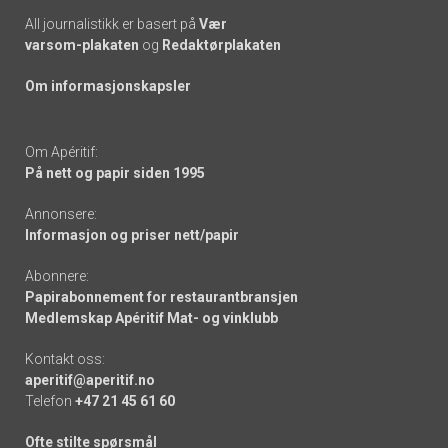
All journalistikk er basert på
Vær
varsom-plakaten
og
Redaktørplakaten
Om informasjonskapsler
Om Apéritif:
På nett og papir siden 1995
Annonsere:
Informasjon og priser nett/papir
Abonnere:
Papirabonnement for restaurantbransjen
Medlemskap Apéritif Mat- og vinklubb
Kontakt oss:
aperitif@aperitif.no
Telefon
+47 21 45 61 60
Ofte stilte spørsmål