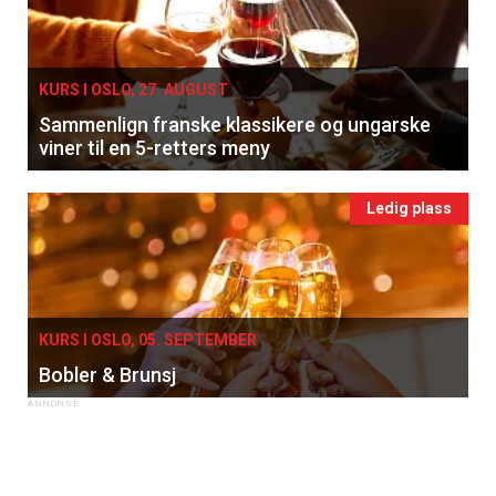
×
Få ukentlige nyhetsbrev fra
Apéritif
KURS I OSLO, 27. AUGUST
Sammenlign franske klassikere og ungarske
Vi tilbyr flere ukentlige nyhetsbrev. Du
viner til en 5-retters meny
kan fritt velge hvilke du ønsker å få
tilsendt.
Ledig plass
Registrer deg
KURS I OSLO, 05. SEPTEMBER
Bobler & Brunsj