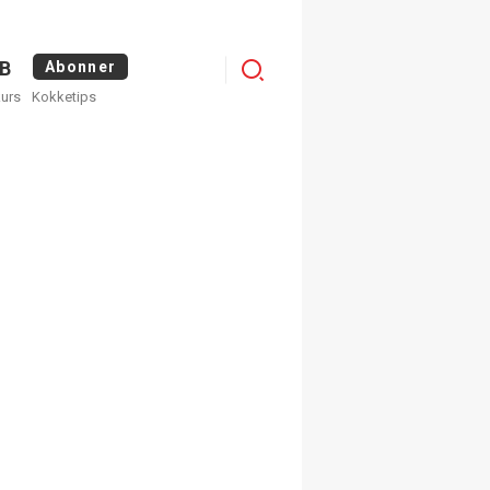
Logg
B
Abonner
kurs
Kokketips
inn
egistrer deg