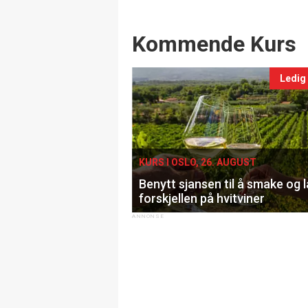
Events
Kommende Kurs
Ledig
KURS I OSLO, 26. AUGUST
Benytt sjansen til å smake og 
forskjellen på hvitviner