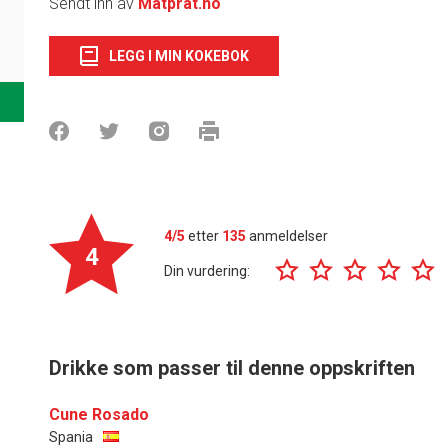
Sendt inn av
Matprat.no
LEGG I MIN KOKEBOK
4/5
etter
135
anmeldelser
4
Din vurdering:
Drikke som passer til denne oppskriften
Cune Rosado
Spania