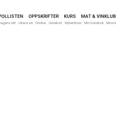
POLLISTEN
OPPSKRIFTER
KURS
MAT & VINKLUB
Menu
Dagens rett
Ukens vin
Drinker
Gavekort
Nyhetsbrev
Min kokebok
Mine 
R