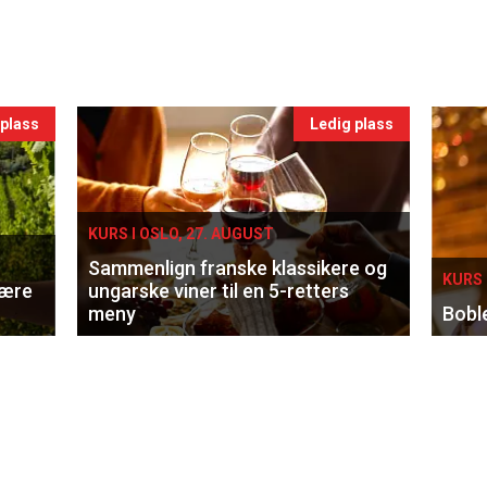
 plass
Ledig plass
KURS I OSLO, 27. AUGUST
Sammenlign franske klassikere og
KURS 
lære
ungarske viner til en 5-retters
meny
Bobl