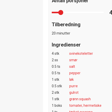
Antall porsjoner
Tilberedning
20 minutter
Ingredienser
4 stk
svinekoteletter
2 ss
smør
0.5 ts
salt
0.5 ts
pepper
1 stk
løk
0.5 stk
purre
2 stk
gulrot
1 stk
grønn squash
1 boks
tomater, hermetiske
1 ts
tørket oregano