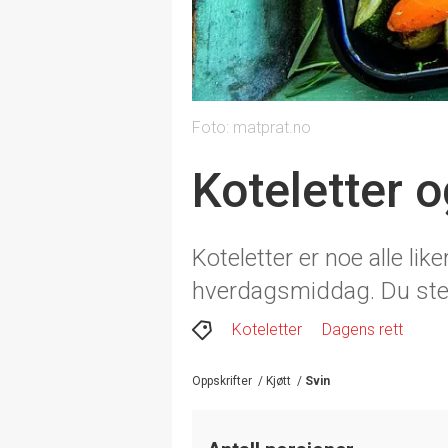
Foto: matprat.no
Koteletter 
Koteletter er noe alle li
hverdagsmiddag. Du stek
Koteletter
Dagens rett
Oppskrifter
/
Kjøtt
/
Svin