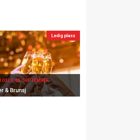
Ledig plass
I OSLO, 05. SEPTEMBER
er & Brunsj