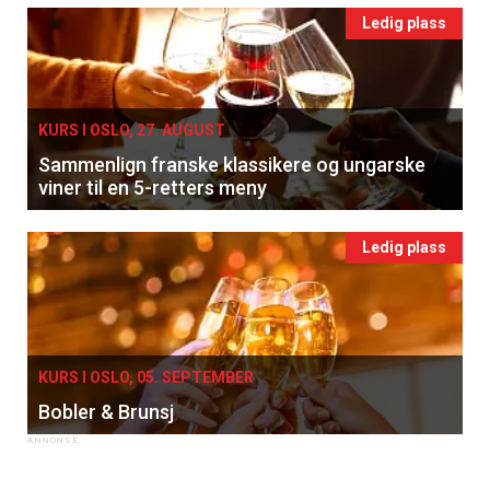
Ledig plass
KURS I OSLO, 27. AUGUST
Sammenlign franske klassikere og ungarske
viner til en 5-retters meny
×
Ledig plass
Få ukentlige nyhetsbrev fra
Apéritif
Vi tilbyr flere ukentlige nyhetsbrev. Du
KURS I OSLO, 05. SEPTEMBER
kan fritt velge hvilke du ønsker å få
Bobler & Brunsj
tilsendt.