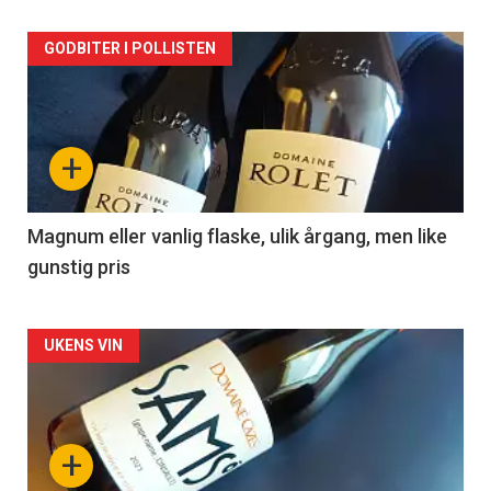
Forsiden
GODBITER I POLLISTEN
akkurat
nå
+
-
3
Magnum eller vanlig flaske, ulik årgang, men like
gunstig pris
Forsiden
UKENS VIN
akkurat
nå
+
-