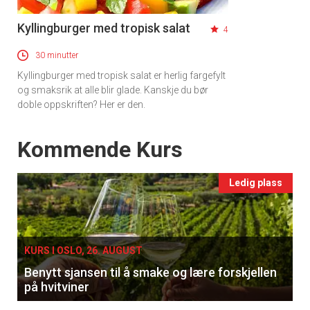
Kyllingburger med tropisk salat
4
30 minutter
Kyllingburger med tropisk salat er herlig fargefylt
og smaksrik at alle blir glade. Kanskje du bør
doble oppskriften? Her er den.
Events
Kommende Kurs
Ledig plass
KURS I OSLO, 26. AUGUST
Benytt sjansen til å smake og lære forskjellen
på hvitviner