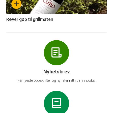
+
-
6
Røverkjøp til grillmaten
Nyhetsbrev
Få nyeste oppskrifter og nyheter rett i din innboks.