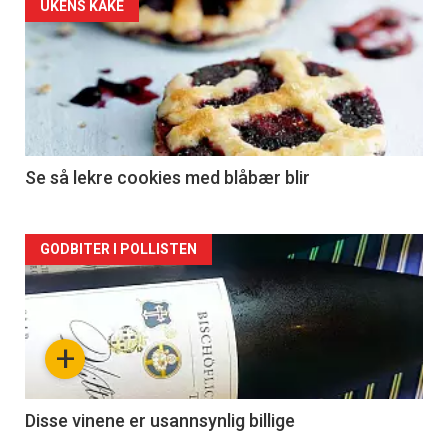
UKENS KAKE
Se så lekre cookies med blåbær blir
Forsiden
GODBITER I POLLISTEN
akkurat
nå
+
-
2
Disse vinene er usannsynlig billige