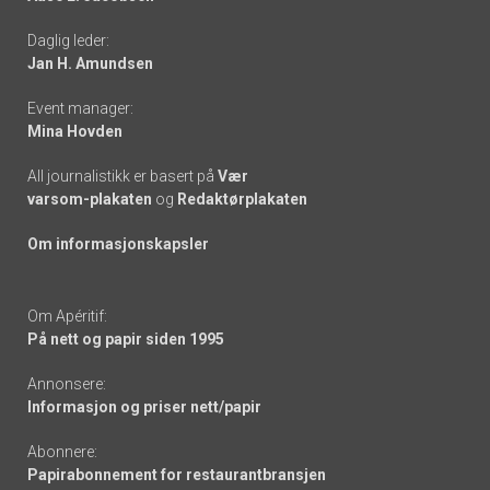
-
Daglig leder:
links
Jan H. Amundsen
Event manager:
Mina Hovden
All journalistikk er basert på
Vær
varsom-plakaten
og
Redaktørplakaten
Om informasjonskapsler
Om Apéritif:
På nett og papir siden 1995
Annonsere:
Informasjon og priser nett/papir
Abonnere:
Papirabonnement for restaurantbransjen