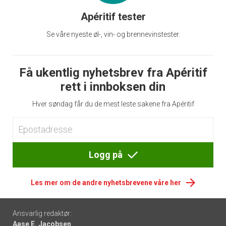
Apéritif tester
Se våre nyeste øl-, vin- og brennevinstester.
Få ukentlig nyhetsbrev fra Apéritif
rett i innboksen din
Hver søndag får du de mest leste sakene fra Apéritif
Logg på
Les mer om de andre nyhetsbrevene våre her
Footer
Ansvarlig redaktør:
Aase E. Jacobsen