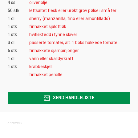
4 ss
olivenolje
50 stk
lettsaltet flesk eller urøkt grov pølse i små terninger
1 dl
sherry (manzanilla, fino eller amontillado)
1 stk
finhakket sjalottløk
1 stk
hvitløkfedd i tynne skiver
3 dl
passerte tomater, alt. 1 boks hakkede tomater uten skall
6 stk
finhakkete sjampinjonger
1 dl
vann eller skalldyrkraft
1 stk
krabbeskjell
finhakket persille
SEND HANDLELISTE