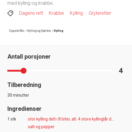
med kylling og krabbe.
Dagens rett
Krabbe
Kylling
Gryteretter
Oppskrifter
/
Kylling og fjærkre
/
Kylling
Antall porsjoner
4
Tilberedning
30 minutter
Ingredienser
1 stk
stor kylling delt i 8 biter, alt. 4 store kyllinglår delt i to
salt og pepper