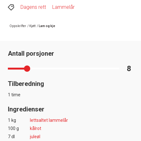
Dagens rett
Lammelår
Oppskrifter
/
Kjøtt
/
Lam og kje
Antall porsjoner
8
Tilberedning
1 time
Ingredienser
1 kg
lettsaltet lammelår
100 g
kålrot
7 dl
juleøl