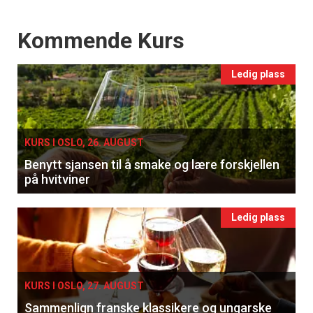
Events
Kommende Kurs
Ledig plass
KURS I OSLO, 26. AUGUST
Benytt sjansen til å smake og lære forskjellen
på hvitviner
Ledig plass
×
KURS I OSLO, 27. AUGUST
Få ukentlige nyhetsbrev fra
Sammenlign franske klassikere og ungarske