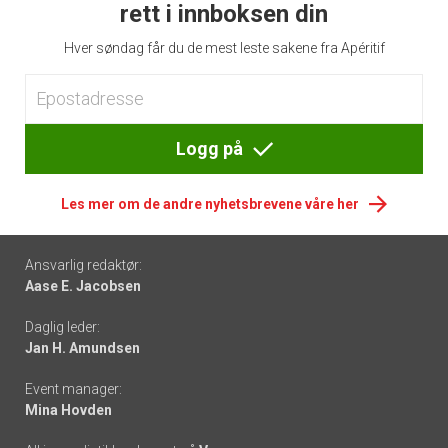
rett i innboksen din
Hver søndag får du de mest leste sakene fra Apéritif
Logg på
Les mer om de andre nyhetsbrevene våre her
Footer
Ansvarlig redaktør:
Aase E. Jacobsen
-
Daglig leder:
links
Jan H. Amundsen
Event manager:
Mina Hovden