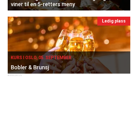
Apéritif
viner til en 5-retters meny
Vi tilbyr flere ukentlige nyhetsbrev. Du
kan fritt velge hvilke du ønsker å få
Ledig plass
tilsendt.
Registrer deg
KURS I OSLO, 05. SEPTEMBER
Bobler & Brunsj