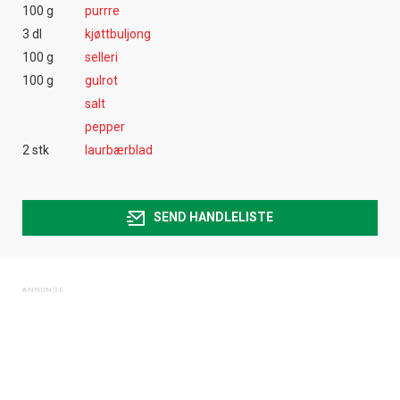
100 g
purrre
3 dl
kjøttbuljong
100 g
selleri
100 g
gulrot
salt
pepper
2 stk
laurbærblad
SEND HANDLELISTE