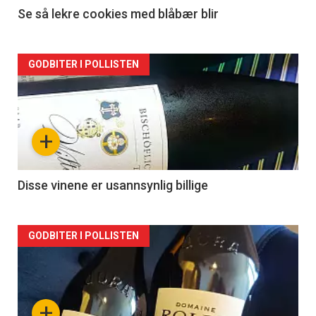
Se så lekre cookies med blåbær blir
Forsiden
GODBITER I POLLISTEN
akkurat
nå
+
-
2
Disse vinene er usannsynlig billige
Forsiden
GODBITER I POLLISTEN
akkurat
nå
+