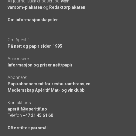
All journalistikk er basert på
Vær
varsom-plakaten
og
Redaktørplakaten
Om informasjonskapsler
Om Apéritif:
På nett og papir siden 1995
Annonsere:
Informasjon og priser nett/papir
Abonnere:
Papirabonnement for restaurantbransjen
Medlemskap Apéritif Mat- og vinklubb
Kontakt oss:
aperitif@aperitif.no
Telefon
+47 21 45 61 60
Ofte stilte spørsmål