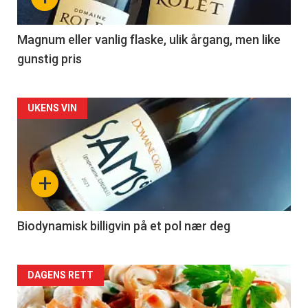
-
3
Magnum eller vanlig flaske, ulik årgang, men like
gunstig pris
Forsiden
UKENS VIN
akkurat
nå
+
-
4
Biodynamisk billigvin på et pol nær deg
Forsiden
DAGENS RETT
akkurat