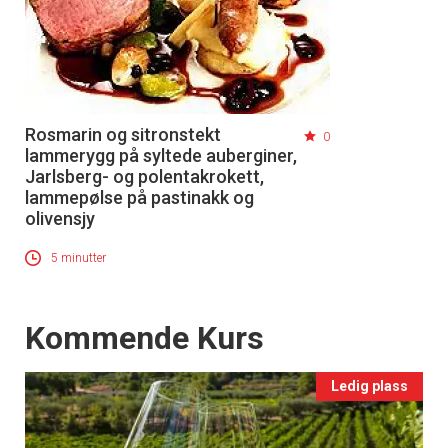
Rosmarin og sitronstekt
0
lammerygg på syltede auberginer,
Jarlsberg- og polentakrokett,
lammepølse på pastinakk og
olivensjy
5 minutter
Events
Kommende Kurs
Ledig plass