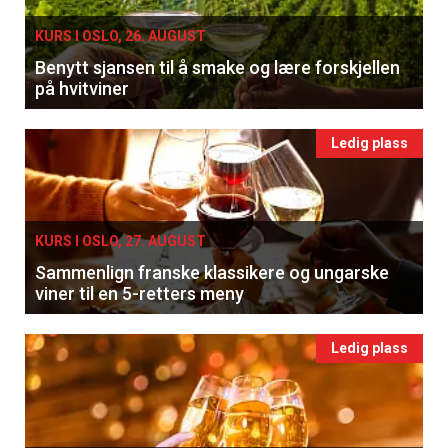
KURS I OSLO, 26. AUGUST
Benytt sjansen til å smake og lære forskjellen
på hvitviner
Ledig plass
KURS I OSLO, 27. AUGUST
Sammenlign franske klassikere og ungarske
viner til en 5-retters meny
×
Ledig plass
Få ukentlige nyhetsbrev fra
Apéritif
Vi tilbyr flere ukentlige nyhetsbrev. Du