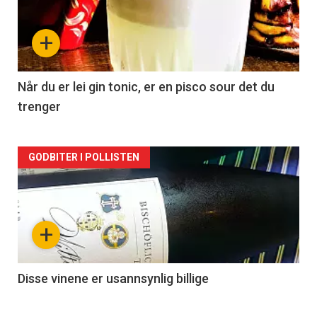
nå
+
-
2
Når du er lei gin tonic, er en pisco sour det du
trenger
Forsiden
GODBITER I POLLISTEN
akkurat
nå
+
-
3
Disse vinene er usannsynlig billige