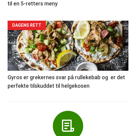
til en 5-retters meny
Forsiden
DAGENS RETT
akkurat
nå
-
6
Gyros er grekernes svar på rullekebab og er det
perfekte tilskuddet til helgekosen