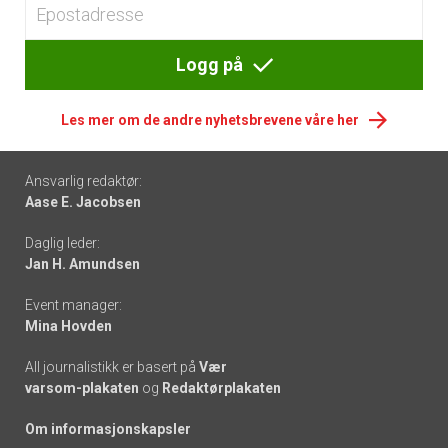
Logg på
Les mer om de andre nyhetsbrevene våre her
Footer
Ansvarlig redaktør:
Aase E. Jacobsen
-
Daglig leder:
links
Jan H. Amundsen
Event manager:
Mina Hovden
All journalistikk er basert på
Vær
varsom-plakaten
og
Redaktørplakaten
Om informasjonskapsler