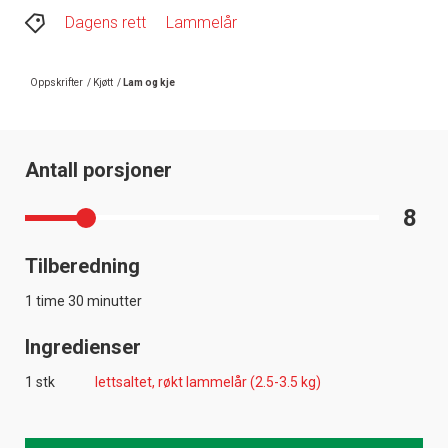
Dagens rett
Lammelår
Oppskrifter
/
Kjøtt
/
Lam og kje
Antall porsjoner
8
Tilberedning
1 time 30 minutter
Ingredienser
1 stk
lettsaltet, røkt lammelår (2.5-3.5 kg)