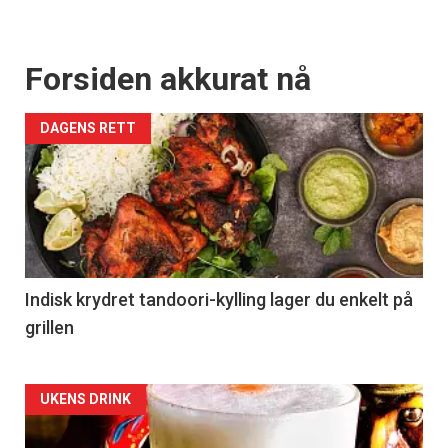
Forsiden akkurat nå
DAGENS RETT
Indisk krydret tandoori-kylling lager du enkelt på
grillen
Forsiden
UKENS DRINK
akkurat