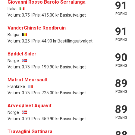
Giovanni Rosso Barolo Serralunga
91
Italia
POENG
Volum: 0.75 l Pris: 415.00 kr Basisutvalget
VanderGhinste Roodbruin
91
Belgia
POENG
Volum: 0.25 l Pris: 44.90 kr Bestillingsutvalget
Bøddel Sider
90
Norge
POENG
Volum: 0.75 l Pris: 199.90 kr Basisutvalget
Matrot Meursault
89
Frankrike
POENG
Volum: 0.75 l Pris: 725.00 kr Basisutvalget
Arvesølvet Aquavit
89
Norge
POENG
Volum: 0.70 l Pris: 459.90 kr Basisutvalget
Travaglini Gattinara