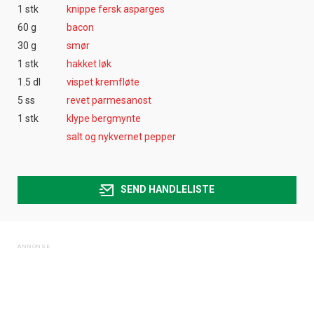
1 stk
knippe fersk asparges
60 g
bacon
30 g
smør
1 stk
hakket løk
1.5 dl
vispet kremfløte
5 ss
revet parmesanost
1 stk
klype bergmynte
salt og nykvernet pepper
SEND HANDLELISTE