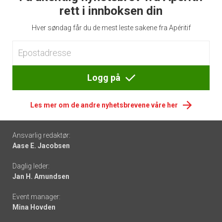
rett i innboksen din
Hver søndag får du de mest leste sakene fra Apéritif
Logg på
Les mer om de andre nyhetsbrevene våre her
Footer
Ansvarlig redaktør:
Aase E. Jacobsen
-
Daglig leder:
links
Jan H. Amundsen
Event manager:
Mina Hovden