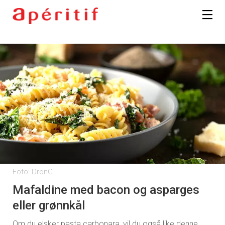
Foto: DronG
Mafaldine med bacon og asparges
eller grønnkål
Om du elsker pasta carbonara, vil du også like denne.