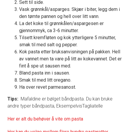
Sett til side.
Vask grønnkål/asparges. Skjær i biter, legg dem i
den tømte pannen og hell over litt vann.
La det koke til grønnkålen/aspargesen er
gjennommyk, ca 3-6 minutter.
Tilsett kremfløten og kok ytterligere 5 minutter,
smak til med salt og pepper.
Kok pasta etter bruksanvisningen på pakken. Hell
av vannet men ta vare på litt av kokevannet. Det er
fint å spe ut sausen med.
Bland pasta inn i sausen.
Smak til med litt oregano.
Ha over revet parmesanost.
Tips:
Mafaldine er bølget båndpasta. Du kan bruke
andre typer båndpasta, EksempelvisTagliatelle
Her er alt du behøver å vite om pasta
Her kan du velge mellom flere hundre pastaretter