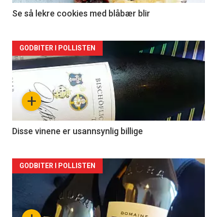
Se så lekre cookies med blåbær blir
Forsiden
GODBITER I POLLISTEN
akkurat
nå
+
-
2
Disse vinene er usannsynlig billige
Forsiden
GODBITER I POLLISTEN
akkurat
nå