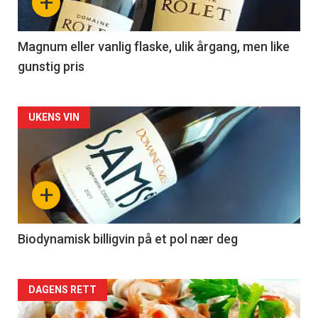
+
-
3
Magnum eller vanlig flaske, ulik årgang, men like
gunstig pris
Forsiden
UKENS VIN
akkurat
nå
+
-
4
Biodynamisk billigvin på et pol nær deg
Forsiden
DAGENS RETT