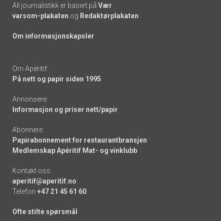
All journalistikk er basert på
Vær
varsom-plakaten
og
Redaktørplakaten
Om informasjonskapsler
Om Apéritif:
På nett og papir siden 1995
Annonsere:
Informasjon og priser nett/papir
Abonnere:
Papirabonnement for restaurantbransjen
Medlemskap Apéritif Mat- og vinklubb
Kontakt oss:
aperitif@aperitif.no
Telefon
+47 21 45 61 60
Ofte stilte spørsmål