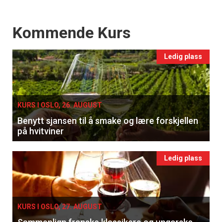
Events
Kommende Kurs
Ledig plass
KURS I OSLO, 26. AUGUST
Benytt sjansen til å smake og lære forskjellen
på hvitviner
Ledig plass
KURS I OSLO, 27. AUGUST