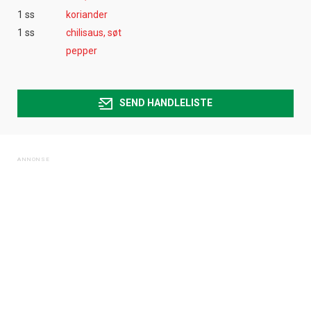
1 ss
koriander
1 ss
chilisaus, søt
pepper
SEND HANDLELISTE