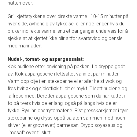
natten over.
Grill kjøttstykkene over direkte varme i 10-15 minutter på
hver side, avhengig av tykkelse, eller noe lenger hvis du
bruker indirekte varme, snu et par ganger underveis for å
sjekke at at kjøttet ikke blir altfor svartsvidd og pensle
med marinaden.
Nudel-, tomat- og aspargessalat:
Kok nudlene etter anvisning på pakken. La dryppe godt
av. Kok aspargesene i lettsaltet vann et par minutter.
Varm opp olje i en stekepanne eller aller helst wok og
fres hvitløk og sjalottløk til alt er mykt. Tilsett nudlene og
la frese med. Deretter aspargesene som du har kuttet i
to på tvers hvis de er lang, også på langs hvis de er
tykke. Rør inn cherrytomatene. Rist gresskarkjerner i tørr
stekepanne og dryss oppå salaten sammen med noen
skiver (eller grovrevet) parmesan. Drypp soyasaus og
limesaft over til slutt.