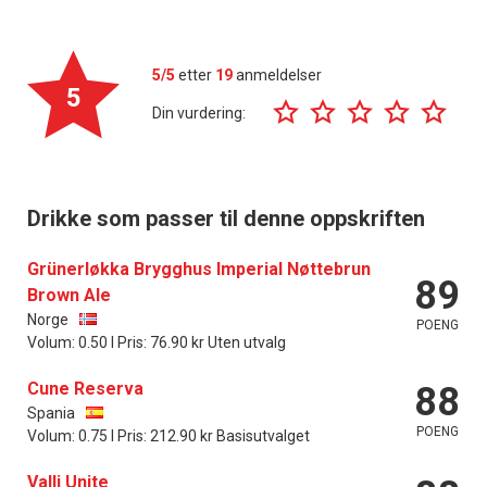
5/5
etter
19
anmeldelser
5
Din vurdering:
Drikke som passer til denne oppskriften
Grünerløkka Brygghus Imperial Nøttebrun
89
Brown Ale
Norge
POENG
Volum: 0.50 l Pris: 76.90 kr Uten utvalg
Cune Reserva
88
Spania
POENG
Volum: 0.75 l Pris: 212.90 kr Basisutvalget
Valli Unite