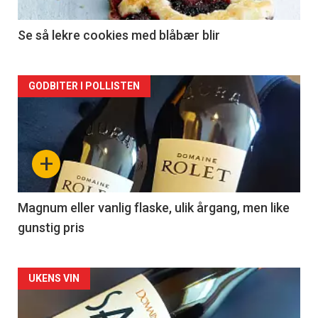
-
2
Se så lekre cookies med blåbær blir
Forsiden
GODBITER I POLLISTEN
akkurat
nå
+
-
3
Magnum eller vanlig flaske, ulik årgang, men like
gunstig pris
Forsiden
UKENS VIN
akkurat