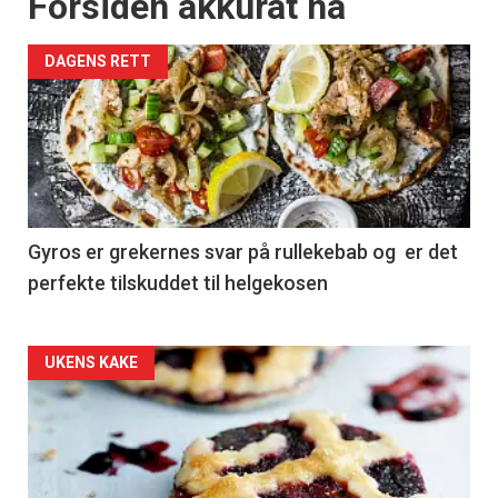
Forsiden akkurat nå
DAGENS RETT
Gyros er grekernes svar på rullekebab og er det
perfekte tilskuddet til helgekosen
Forsiden
UKENS KAKE
akkurat
nå