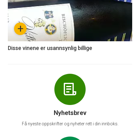
akkurat
nå
+
-
6
Disse vinene er usannsynlig billige
Nyhetsbrev
Få nyeste oppskrifter og nyheter rett i din innboks.