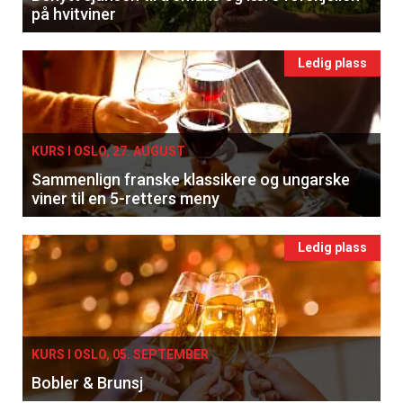
på hvitviner
Ledig plass
KURS I OSLO, 27. AUGUST
Sammenlign franske klassikere og ungarske
viner til en 5-retters meny
Ledig plass
KURS I OSLO, 05. SEPTEMBER
Bobler & Brunsj