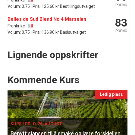
POENG
Volum: 0.75 l Pris: 125.60 kr Bestillingsutvalget
×
Belles de Sud Blend No 4 Marselan
83
Frankrike
Få ukentlige nyhetsbrev fra
POENG
Volum: 0.75 l Pris: 136.90 kr Basisutvalget
Apéritif
Vi tilbyr flere ukentlige nyhetsbrev. Du
Lignende oppskrifter
kan fritt velge hvilke du ønsker å få
tilsendt.
Events
Kommende Kurs
Registrer deg
Ledig plass
KURS I OSLO, 26. AUGUST
Benytt sjansen til å smake og lære forskjellen