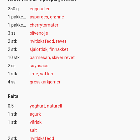
250 g
eggnudler
1 pakke(r)
asparges, grønne
1 pakke(r)
cherrytomater
3 ss
olivenolje
2 stk
hvitløksfedd, revet
2 stk
sjalottløk, finhakket
10 stk
parmesan, skiver revet
2 ss
soyasaus
1 stk
lime, saften
4 ss
gresskarkjerner
Raita
0.5 l
yoghurt, naturell
1 stk
agurk
1 stk
vårløk
salt
2 stk
hvitløksfedd