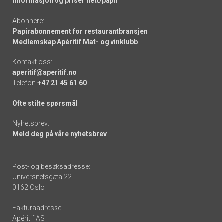
Informasjon og priser nett/papir
Abonnere:
Papirabonnement for restaurantbransjen
Medlemskap Apéritif Mat- og vinklubb
Kontakt oss:
aperitif@aperitif.no
Telefon
+47 21 45 61 60
Ofte stilte spørsmål
Nyhetsbrev:
Meld deg på våre nyhetsbrev
Post- og besøksadresse:
Universitetsgata 22
0162 Oslo
Fakturaadresse:
Apéritif AS