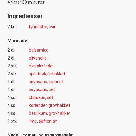
4 timer 30 minutter
Ingredienser
2 kg
tynnribbe, svin
Marinade:
2 dl
balsamico
2 dl
olivenolje
2 stk
hvitløksfedd
2 stk
sjalottløk,finhakket
1 dl
soyasaus, japansk
1 dl
soyasaus, søt
4 ss
chilisaus, søt
4 ss
koriander, grovhakket
4 ss
basilikum, grovhakket
1 stk
lime, saften av
Nudel-, tomat- og aspargessalat