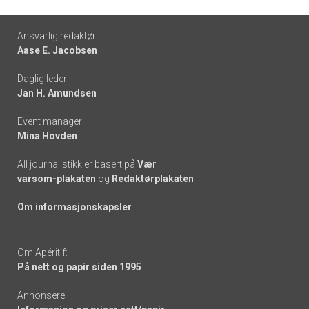
Footer
Ansvarlig redaktør:
Aase E. Jacobsen
-
Daglig leder:
links
Jan H. Amundsen
Event manager:
Mina Hovden
All journalistikk er basert på
Vær
varsom-plakaten
og
Redaktørplakaten
Om informasjonskapsler
Om Apéritif:
På nett og papir siden 1995
Annonsere: