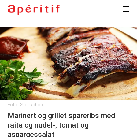
Foto: iStockphoto
Marinert og grillet spareribs med
raita og nudel-, tomat og
aspargessalat