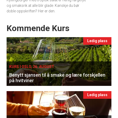
og smaksrik at alle blir glade. Kanskje du bør
doble oppskriften? Her er den.
Events
Kommende Kurs
Ledig plass
KURS I OSLO, 26. AUGUST
Benytt sjansen til å smake og lære forskjellen
på hvitviner
Ledig plass
×