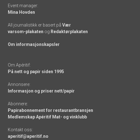
Event manager:
Mina Hovden
All journalistikk er basert på
Vær
varsom-plakaten
og
Redaktørplakaten
Om informasjonskapsler
Om Apéritif:
På nett og papir siden 1995
Annonsere:
Informasjon og priser nett/papir
Abonnere:
Papirabonnement for restaurantbransjen
Medlemskap Apéritif Mat- og vinklubb
Kontakt oss:
aperitif@aperitif.no