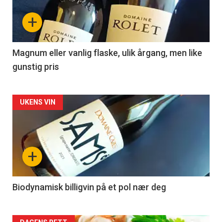
nå
+
-
3
Magnum eller vanlig flaske, ulik årgang, men like
gunstig pris
Forsiden
UKENS VIN
akkurat
nå
+
-
4
Biodynamisk billigvin på et pol nær deg