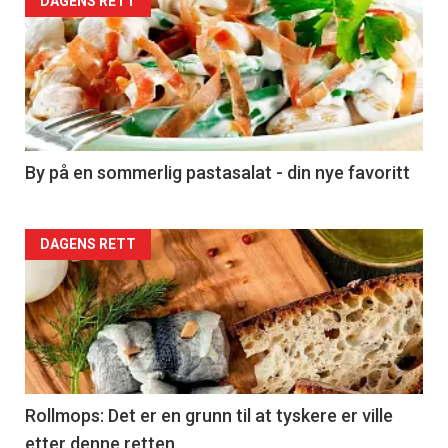
Forsiden
DAGENS RETT
akkurat
nå
-
5
By på en sommerlig pastasalat - din nye favoritt
Forsiden
DAGENS RETT
akkurat
nå
-
6
Rollmops: Det er en grunn til at tyskere er ville
etter denne retten