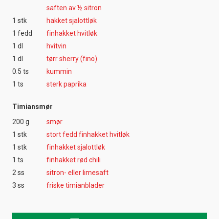
saften av ½ sitron
1 stk
hakket sjalottløk
1 fedd
finhakket hvitløk
1 dl
hvitvin
1 dl
tørr sherry (fino)
0.5 ts
kummin
1 ts
sterk paprika
Timiansmør
200 g
smør
1 stk
stort fedd finhakket hvitløk
1 stk
finhakket sjalottløk
1 ts
finhakket rød chili
2 ss
sitron- eller limesaft
3 ss
friske timianblader