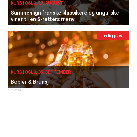
Få ukentlige nyhetsbrev fra
KURS I OSLO, 27. AUGUST
Sammenlign franske klassikere og ungarske
Apéritif
viner til en 5-retters meny
Vi tilbyr flere ukentlige nyhetsbrev. Du
kan fritt velge hvilke du ønsker å få
Ledig plass
tilsendt.
Registrer deg
KURS I OSLO, 05. SEPTEMBER
Bobler & Brunsj