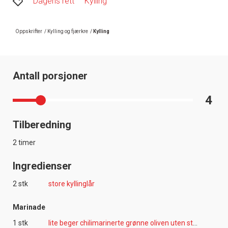
Dagens rett
Kylling
Oppskrifter
/
Kylling og fjærkre
/
Kylling
Antall porsjoner
4
Tilberedning
2 timer
Ingredienser
2 stk
store kyllinglår
Marinade
1 stk
lite beger chilimarinerte grønne oliven uten stein, grovhakket