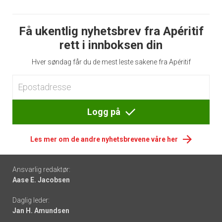
Få ukentlig nyhetsbrev fra Apéritif
rett i innboksen din
Hver søndag får du de mest leste sakene fra Apéritif
Logg på
Les mer om de andre nyhetsbrevene våre her
Footer
Ansvarlig redaktør:
Aase E. Jacobsen
-
Daglig leder:
links
Jan H. Amundsen