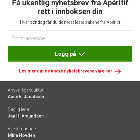
Få ukentlig nyhetsbrev fra Apéritif
rett i innboksen din
Hver søndag får du de mest leste sakene fra Apéritif
Logg på
Les mer om de andre nyhetsbrevene våre her
Footer
Ansvarlig redaktør:
Aase E. Jacobsen
-
Daglig leder:
links
Jan H. Amundsen
Event manager:
Mina Hovden