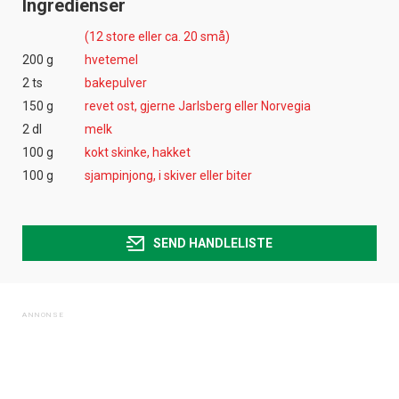
Ingredienser
(12 store eller ca. 20 små)
200 g
hvetemel
2 ts
bakepulver
150 g
revet ost, gjerne Jarlsberg eller Norvegia
2 dl
melk
100 g
kokt skinke, hakket
100 g
sjampinjong, i skiver eller biter
SEND HANDLELISTE