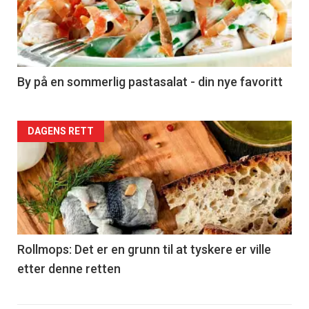
nå
-
5
By på en sommerlig pastasalat - din nye favoritt
Forsiden
DAGENS RETT
akkurat
nå
-
6
Rollmops: Det er en grunn til at tyskere er ville
etter denne retten