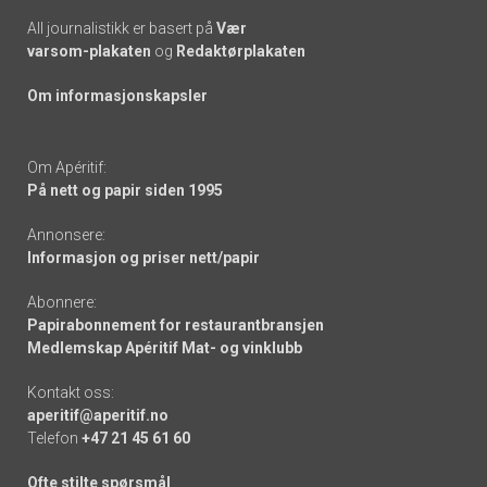
All journalistikk er basert på
Vær
varsom-plakaten
og
Redaktørplakaten
Om informasjonskapsler
Om Apéritif:
På nett og papir siden 1995
Annonsere:
Informasjon og priser nett/papir
Abonnere:
Papirabonnement for restaurantbransjen
Medlemskap Apéritif Mat- og vinklubb
Kontakt oss:
aperitif@aperitif.no
Telefon
+47 21 45 61 60
Ofte stilte spørsmål