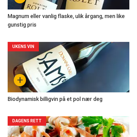
-
3
Magnum eller vanlig flaske, ulik årgang, men like
gunstig pris
Forsiden
UKENS VIN
akkurat
nå
+
-
4
Biodynamisk billigvin på et pol nær deg
Forsiden
DAGENS RETT
akkurat