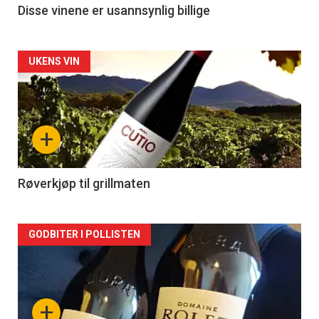
Disse vinene er usannsynlig billige
Forsiden
UKENS VIN
akkurat
nå
+
-
2
Røverkjøp til grillmaten
Forsiden
GODBITER I POLLISTEN
akkurat
nå
+