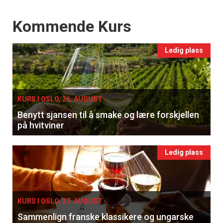
Events
Kommende Kurs
Ledig plass
KURS I OSLO, 26. AUGUST
Benytt sjansen til å smake og lære forskjellen
på hvitviner
Ledig plass
×
KURS I OSLO, 27. AUGUST
Få ukentlige nyhetsbrev fra
Sammenlign franske klassikere og ungarske