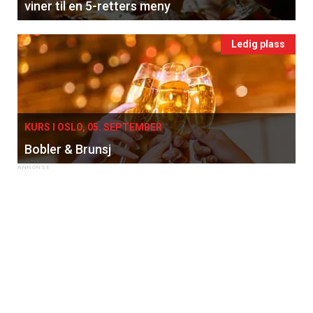
viner til en 5-retters meny
Apéritif
Vi tilbyr flere ukentlige nyhetsbrev. Du
Ledig plass
kan fritt velge hvilke du ønsker å få
tilsendt.
Registrer deg
KURS I OSLO, 05. SEPTEMBER
Bobler & Brunsj