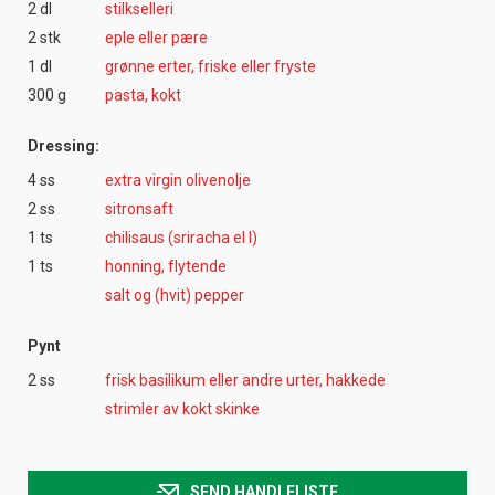
2 dl
stilkselleri
2 stk
eple eller pære
1 dl
grønne erter, friske eller fryste
300 g
pasta, kokt
Dressing:
4 ss
extra virgin olivenolje
2 ss
sitronsaft
1 ts
chilisaus (sriracha el l)
1 ts
honning, flytende
salt og (hvit) pepper
Pynt
2 ss
frisk basilikum eller andre urter, hakkede
strimler av kokt skinke
SEND HANDLELISTE