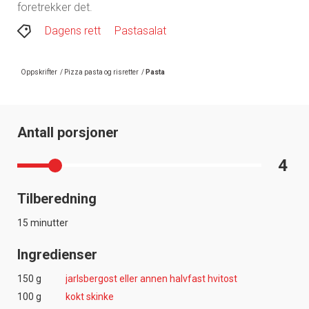
foretrekker det.
Dagens rett
Pastasalat
Oppskrifter
/
Pizza pasta og risretter
/
Pasta
Antall porsjoner
4
Tilberedning
15 minutter
Ingredienser
150 g
jarlsbergost eller annen halvfast hvitost
100 g
kokt skinke