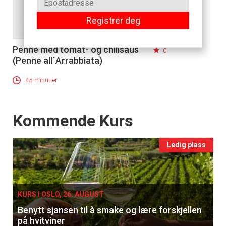
Registrer deg
Penne med tomat- og chilisaus
0
(Penne all´Arrabbiata)
45 minutter
Events
Kommende Kurs
Ledig plass
KURS I OSLO, 26. AUGUST
Benytt sjansen til å smake og lære forskjellen
på hvitviner