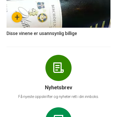
akkurat
nå
+
-
6
Disse vinene er usannsynlig billige
Nyhetsbrev
Få nyeste oppskrifter og nyheter rett i din innboks.