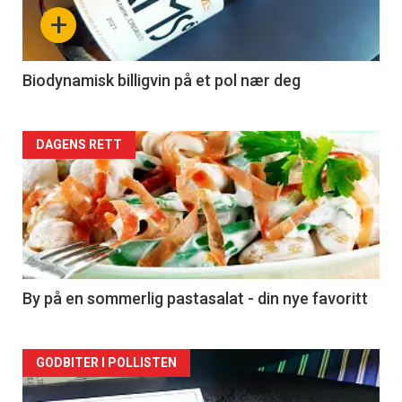
nå
+
-
4
Biodynamisk billigvin på et pol nær deg
Forsiden
DAGENS RETT
akkurat
nå
-
5
By på en sommerlig pastasalat - din nye favoritt
Forsiden
GODBITER I POLLISTEN