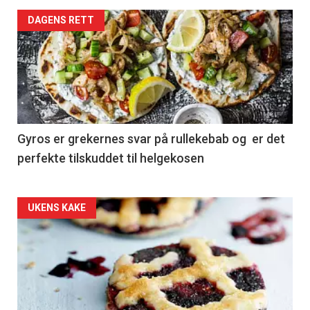
DAGENS RETT
Gyros er grekernes svar på rullekebab og er det
perfekte tilskuddet til helgekosen
Forsiden
UKENS KAKE
akkurat
nå
-