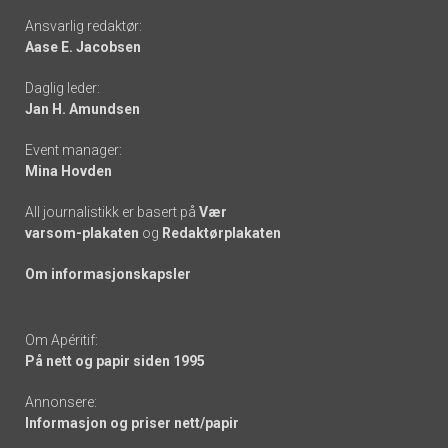
Footer
Ansvarlig redaktør:
Aase E. Jacobsen
-
Daglig leder:
links
Jan H. Amundsen
Event manager:
Mina Hovden
All journalistikk er basert på
Vær
varsom-plakaten
og
Redaktørplakaten
Om informasjonskapsler
Om Apéritif:
På nett og papir siden 1995
Annonsere:
Informasjon og priser nett/papir