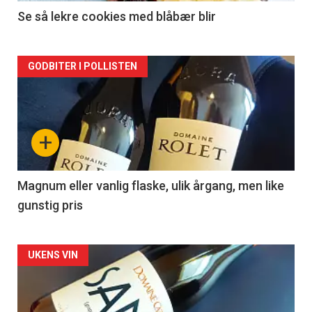
2
Se så lekre cookies med blåbær blir
Forsiden
GODBITER I POLLISTEN
akkurat
nå
+
-
3
Magnum eller vanlig flaske, ulik årgang, men like
gunstig pris
Forsiden
UKENS VIN
akkurat