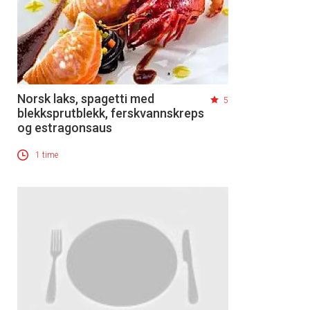
Norsk laks, spagetti med
5
blekksprutblekk, ferskvannskreps
og estragonsaus
1 time