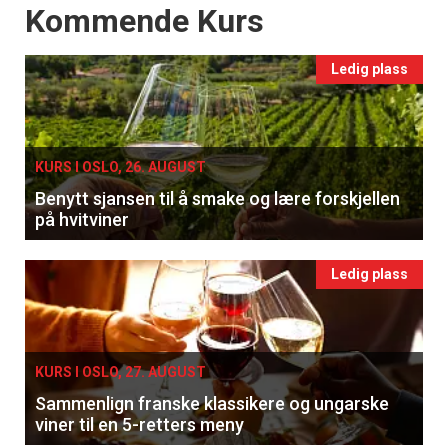
Events
Kommende Kurs
Ledig plass
KURS I OSLO, 26. AUGUST
Benytt sjansen til å smake og lære forskjellen
på hvitviner
Ledig plass
KURS I OSLO, 27. AUGUST
Sammenlign franske klassikere og ungarske
viner til en 5-retters meny