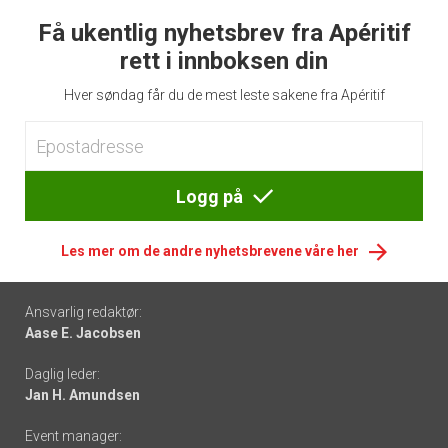
Få ukentlig nyhetsbrev fra Apéritif
rett i innboksen din
Hver søndag får du de mest leste sakene fra Apéritif
Logg på
Les mer om de andre nyhetsbrevene våre her
Footer
Ansvarlig redaktør:
Aase E. Jacobsen
-
Daglig leder:
links
Jan H. Amundsen
Event manager: