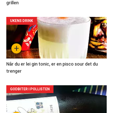
grillen
Forsiden
UKENS DRINK
akkurat
nå
+
-
2
Når du er lei gin tonic, er en pisco sour det du
trenger
Forsiden
GODBITER I POLLISTEN
akkurat
nå