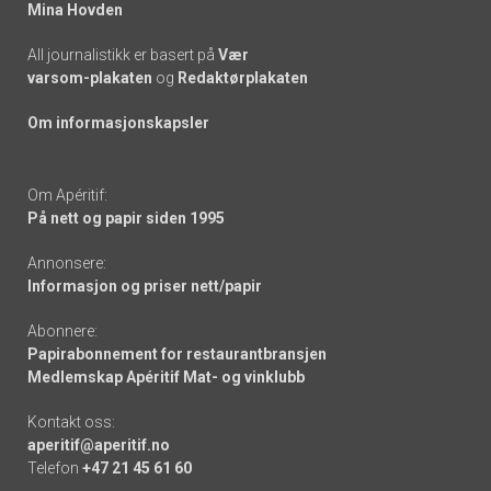
Mina Hovden
All journalistikk er basert på
Vær
varsom-plakaten
og
Redaktørplakaten
Om informasjonskapsler
Om Apéritif:
På nett og papir siden 1995
Annonsere:
Informasjon og priser nett/papir
Abonnere:
Papirabonnement for restaurantbransjen
Medlemskap Apéritif Mat- og vinklubb
Kontakt oss:
aperitif@aperitif.no
Telefon
+47 21 45 61 60