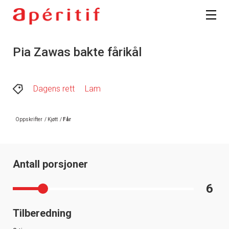
Registrer deg
Pia Zawas bakte fårikål
Dagens rett
Lam
Oppskrifter
/
Kjøtt
/
Får
Antall porsjoner
6
Tilberedning