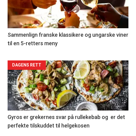
nå
-
5
Sammenlign franske klassikere og ungarske viner
til en 5-retters meny
Forsiden
DAGENS RETT
akkurat
nå
-
6
Gyros er grekernes svar på rullekebab og er det
perfekte tilskuddet til helgekosen