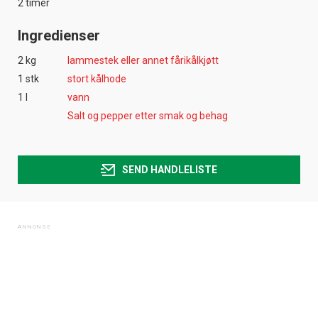
2 timer
Ingredienser
2 kg
lammestek eller annet fårikålkjøtt
1 stk
stort kålhode
1 l
vann
Salt og pepper etter smak og behag
SEND HANDLELISTE