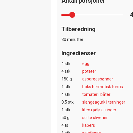
Antall porsjoner
Tilberedning
30 minutter
Ingredienser
4 stk
egg
4 stk
poteter
150 g
aspargesbønner
1 stk
boks hermetisk tunfisk, eller 400 gram ferk tunfisk
4 stk
tomater i båter
0.5 stk
slangeagurk i terninger
1 stk
liten rødløk i ringer
50 g
sorte olivener
4 ts
kapers
1 stk
salathode