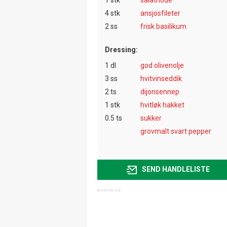
4 stk
ansjosfileter
2 ss
frisk basilikum
Dressing:
1 dl
god olivenolje
3 ss
hvitvinseddik
2 ts
dijonsennep
1 stk
hvitløk hakket
0.5 ts
sukker
grovmalt svart pepper
SEND HANDLELISTE