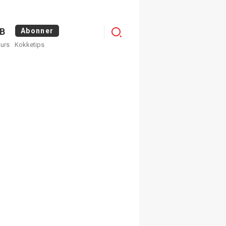
Logg
B
Abonner
kurs
Kokketips
inn
×
ge nyhetsbrev fra
Apéritif
 ukentlige nyhetsbrev. Du
 hvilke du ønsker å få
egistrer deg