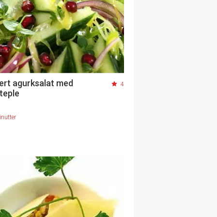
ert agurksalat med
4
teple
nutter