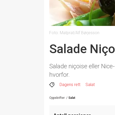
Foto: Matprat/Alf Børjesson
Salade Niçoi
Salade niçoise eller Nice
hvorfor.
Dagens rett
Salat
Oppskrifter
/
Salat