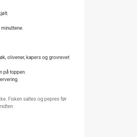
jølt.
 minuttene.
løk, olivener, kapers og grovrevet
um på toppen.
ervering.
rekke. Fisken saltes og pepres før
midten.