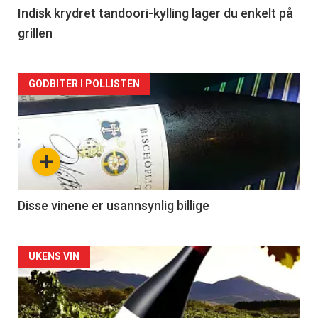
2
Indisk krydret tandoori-kylling lager du enkelt på
grillen
Forsiden
GODBITER I POLLISTEN
akkurat
nå
+
-
3
Disse vinene er usannsynlig billige
Forsiden
UKENS VIN
akkurat