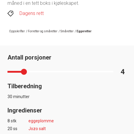
måned i en tett boks i kjøleskapet.
Dagens rett
Oppskrifter
/
Forretter og småretter
/
Småretter
/
Eggeretter
Antall porsjoner
4
Tilberedning
30 minutter
Ingredienser
8 stk
eggeplomme
20 ss
Jozo salt