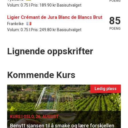
POENG
Volum: 0.75 l Pris: 189.90 kr Basisutvalget
Ligier Crémant de Jura Blanc de Blancs Brut
85
Frankrike
POENG
Volum: 0.75 l Pris: 249.80 kr Basisutvalget
Lignende oppskrifter
Events
Kommende Kurs
Ledig plass
KURS I OSLO, 26. AUGUST
Benytt sjansen til å smake og lære forskjellen