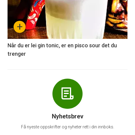
akkurat
nå
+
-
6
Når du er lei gin tonic, er en pisco sour det du
trenger
Nyhetsbrev
Få nyeste oppskrifter og nyheter rett i din innboks.