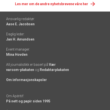
Les mer om de andre nyhetsbrevene våre her
Footer
Ansvarlig redaktør:
Aase E. Jacobsen
-
Daglig leder:
links
Jan H. Amundsen
Event manager:
Mina Hovden
All journalistikk er basert på
Vær
varsom-plakaten
og
Redaktørplakaten
Om informasjonskapsler
Om Apéritif:
På nett og papir siden 1995