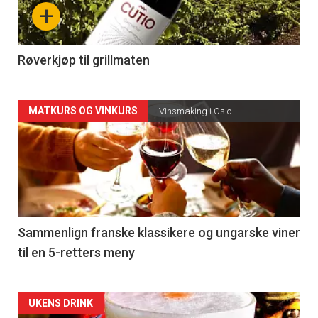
nå
+
-
4
Røverkjøp til grillmaten
Forsiden
MATKURS OG VINKURS
Vinsmaking i Oslo
akkurat
nå
-
5
Sammenlign franske klassikere og ungarske viner
til en 5-retters meny
Forsiden
UKENS DRINK