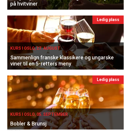
på hvitviner
Ledig plass
KURS I OSLO, 27. AUGUST
Sammenlign franske klassikere og ungarske
viner til en 5-retters meny
Ledig plass
KURS I OSLO, 05. SEPTEMBER
Bobler & Brunsj