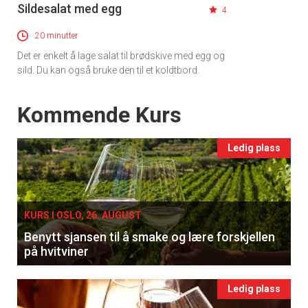
Sildesalat med egg
4
20 minutter
Det er enkelt å lage salat til brødskive med egg og
sild. Du kan også bruke den til et koldtbord.
Events
Kommende Kurs
Ledig plass
KURS I OSLO, 26. AUGUST
Benytt sjansen til å smake og lære forskjellen
på hvitviner
Ledig plass