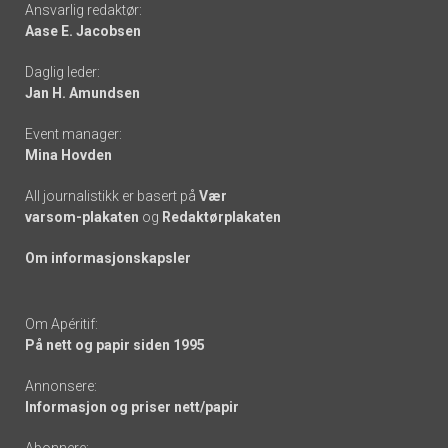
Footer
Ansvarlig redaktør:
Aase E. Jacobsen
-
Daglig leder:
links
Jan H. Amundsen
Event manager:
Mina Hovden
All journalistikk er basert på
Vær
varsom-plakaten
og
Redaktørplakaten
Om informasjonskapsler
Om Apéritif:
På nett og papir siden 1995
Annonsere:
Informasjon og priser nett/papir
Abonnere: