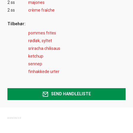
2 ss
majones
2 ss
crème fraîche
Tilbehør:
pommes frites
rødløk, syltet
sriracha chilisaus
ketchup
sennep
finhakkede urter
SEND HANDLELISTE