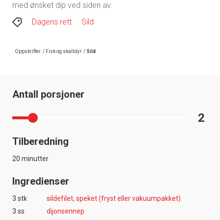
med ønsket dip ved siden av.
Dagens rett
Sild
Oppskrifter
/
Fisk og skalldyr
/
Sild
Antall porsjoner
2
Tilberedning
20 minutter
Ingredienser
3 stk
sildefilet, speket (fryst eller vakuumpakket)
3 ss
dijonsennep