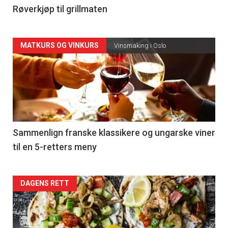
4
Røverkjøp til grillmaten
Forsiden
MATKURS OG VINKURS
Vinsmaking i Oslo
akkurat
nå
-
5
Sammenlign franske klassikere og ungarske viner
til en 5-retters meny
Forsiden
DAGENS RETT
akkurat