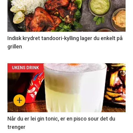
Indisk krydret tandoori-kylling lager du enkelt på
grillen
Forsiden
UKENS DRINK
akkurat
nå
+
-
2
Når du er lei gin tonic, er en pisco sour det du
trenger