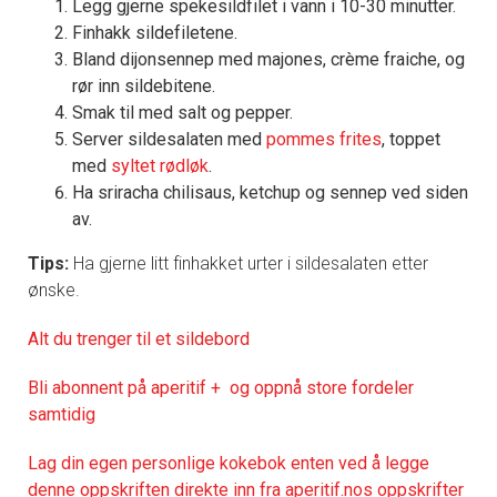
Legg gjerne spekesildfilet i vann i 10-30 minutter.
Finhakk sildefiletene.
Bland dijonsennep med majones, crème fraiche, og
rør inn sildebitene.
Smak til med salt og pepper.
Server sildesalaten med
pommes frites
, toppet
med
syltet rødløk
.
Ha sriracha chilisaus, ketchup og sennep ved siden
av.
Tips:
Ha gjerne litt finhakket urter i sildesalaten etter
ønske.
Alt du trenger til et sildebord
Bli abonnent på aperitif + og oppnå store fordeler
samtidig
Lag din egen personlige kokebok enten ved å legge
denne oppskriften direkte inn fra aperitif.nos oppskrifter