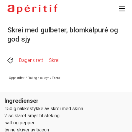
Registrer deg
Skrei med gulbeter, blomkålpuré og
god sjy
Dagens rett
Skrei
Oppskrifter
/
Fisk og skalldyr
/
Torsk
Ingredienser
150 g nakkestykke av skrei med skinn
2 ss klaret smør til steking
salt og pepper
tynne skiver av bacon