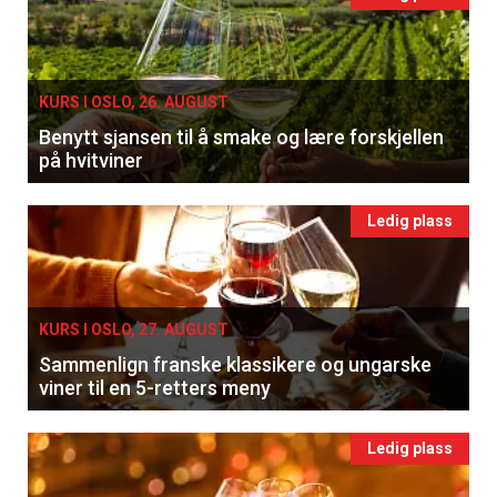
KURS I OSLO, 26. AUGUST
Benytt sjansen til å smake og lære forskjellen
på hvitviner
Ledig plass
KURS I OSLO, 27. AUGUST
Sammenlign franske klassikere og ungarske
viner til en 5-retters meny
Ledig plass