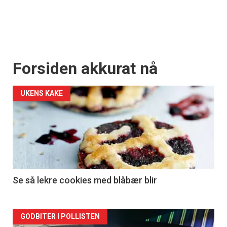
Forsiden akkurat nå
UKENS KAKE
Se så lekre cookies med blåbær blir
Forsiden
GODBITER I POLLISTEN