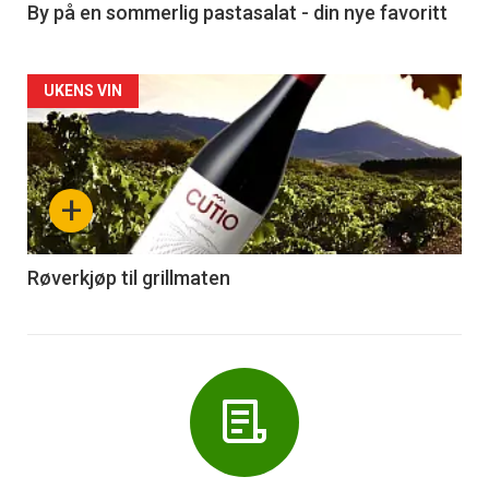
5
By på en sommerlig pastasalat - din nye favoritt
Forsiden
UKENS VIN
akkurat
nå
+
-
6
Røverkjøp til grillmaten