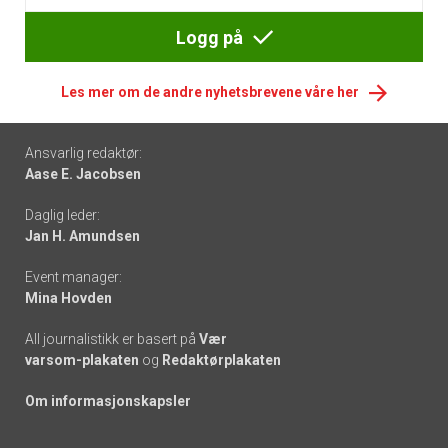
Logg på
Les mer om de andre nyhetsbrevene våre her
Footer
Ansvarlig redaktør:
Aase E. Jacobsen
-
Daglig leder:
links
Jan H. Amundsen
Event manager:
Mina Hovden
All journalistikk er basert på
Vær
varsom-plakaten
og
Redaktørplakaten
Om informasjonskapsler