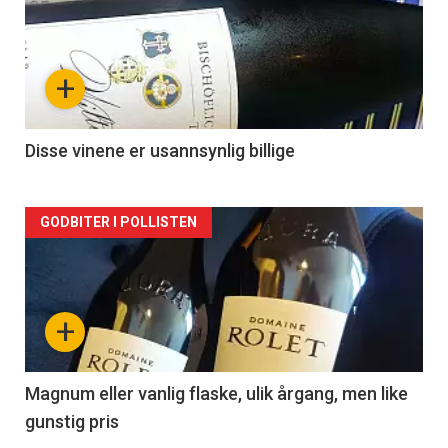
akkurat
nå
+
-
2
Disse vinene er usannsynlig billige
Forsiden
GODBITER I POLLISTEN
akkurat
nå
+
-
3
Magnum eller vanlig flaske, ulik årgang, men like
gunstig pris