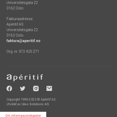
Universitetsgata 22
0162 Oslo
Fakturaadresse:
Apéritif AS
Universitetsgata 22
0162 Oslo
faktura@aperitif.no
Org. nr. 972 420 271
Footer
-
socials
Copyright 1995-2023 © Apéritif AS
Utviklet av
Ideo Solutions AS
Om informasjonskapsler