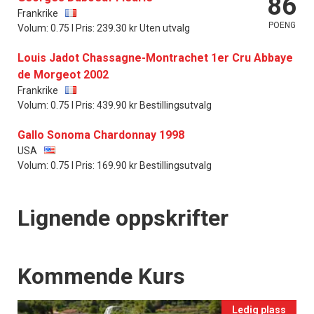
86
Frankrike
POENG
Volum: 0.75 l Pris: 239.30 kr Uten utvalg
Louis Jadot Chassagne-Montrachet 1er Cru Abbaye
de Morgeot 2002
Frankrike
Volum: 0.75 l Pris: 439.90 kr Bestillingsutvalg
Gallo Sonoma Chardonnay 1998
USA
Volum: 0.75 l Pris: 169.90 kr Bestillingsutvalg
Lignende oppskrifter
Events
Kommende Kurs
Ledig plass