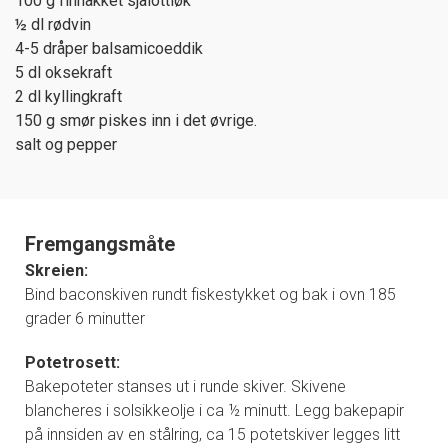
100 g finhakket sjalottløk
½ dl rødvin
4-5 dråper balsamicoeddik
5 dl oksekraft
2 dl kyllingkraft
150 g smør piskes inn i det øvrige.
salt og pepper
Fremgangsmåte
Skreien:
Bind baconskiven rundt fiskestykket og bak i ovn 185
grader 6 minutter
Potetrosett:
Bakepoteter stanses ut i runde skiver. Skivene
blancheres i solsikkeolje i ca ½ minutt. Legg bakepapir
på innsiden av en stålring, ca 15 potetskiver legges litt