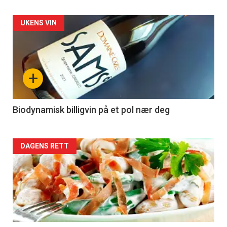
Forsiden
UKENS VIN
akkurat
nå
+
-
4
Biodynamisk billigvin på et pol nær deg
Forsiden
DAGENS RETT
akkurat
nå
-