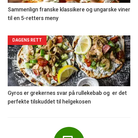
5
Sammenlign franske klassikere og ungarske viner
til en 5-retters meny
Forsiden
DAGENS RETT
akkurat
nå
-
6
Gyros er grekernes svar på rullekebab og er det
perfekte tilskuddet til helgekosen