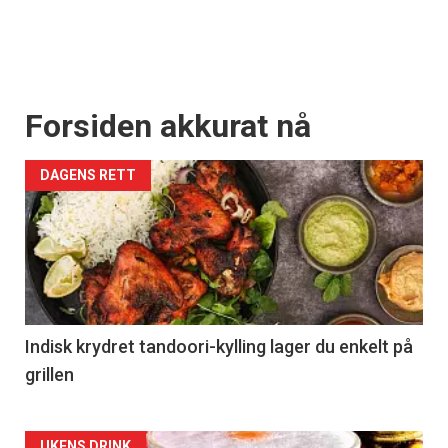
Vi tilbyr flere ukentlige nyhetsbrev. Du
kan fritt velge hvilke du ønsker å få
tilsendt.
Forsiden akkurat nå
Registrer deg
DAGENS RETT
Indisk krydret tandoori-kylling lager du enkelt på
grillen
UKENS DRINK