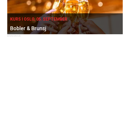
KURS I OSLO, 05. SEPTEMBER
Bobler & Brunsj
×
Få ukentlige nyhetsbrev fra
Apéritif