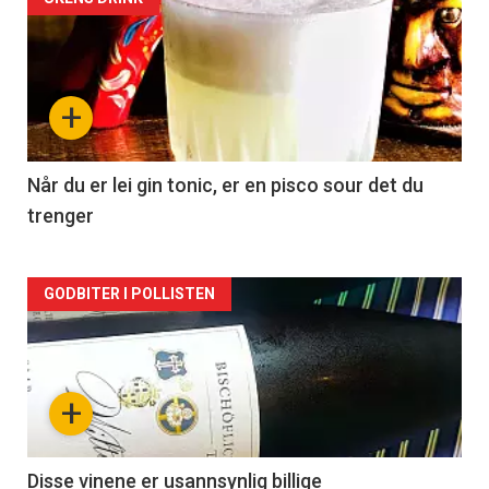
Forsiden
akkurat
nå
+
-
2
Når du er lei gin tonic, er en pisco sour det du
trenger
Forsiden
GODBITER I POLLISTEN
akkurat
nå
+
-
3
Disse vinene er usannsynlig billige