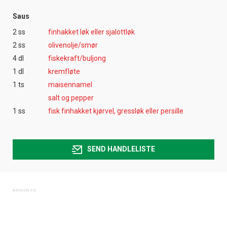
Saus
2 ss
finhakket løk eller sjalottløk
2 ss
olivenolje/smør
4 dl
fiskekraft/buljong
1 dl
kremfløte
1 ts
maisennamel
salt og pepper
1 ss
fisk finhakket kjørvel, gressløk eller persille
SEND HANDLELISTE