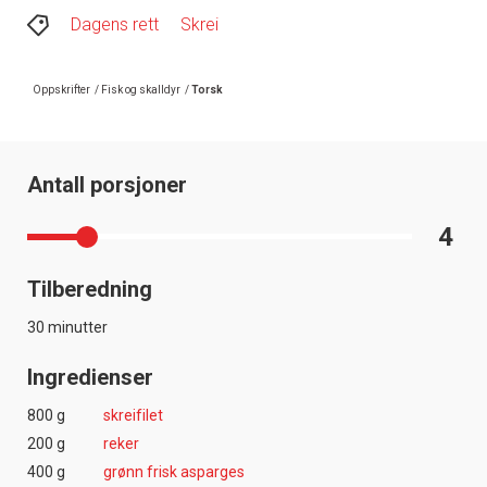
Dagens rett
Skrei
Oppskrifter
/
Fisk og skalldyr
/
Torsk
Antall porsjoner
4
Tilberedning
30 minutter
Ingredienser
800 g
skreifilet
200 g
reker
400 g
grønn frisk asparges