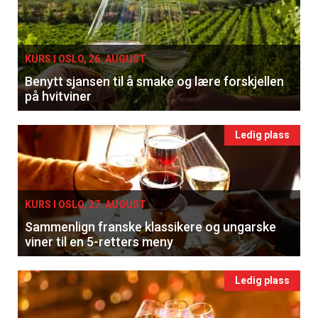
KURS I OSLO, 26. AUGUST
Benytt sjansen til å smake og lære forskjellen
på hvitviner
Ledig plass
KURS I OSLO, 27. AUGUST
Sammenlign franske klassikere og ungarske
viner til en 5-retters meny
Ledig plass