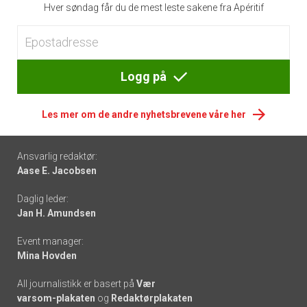
Hver søndag får du de mest leste sakene fra Apéritif
Logg på
Les mer om de andre nyhetsbrevene våre her
Footer
Ansvarlig redaktør:
Aase E. Jacobsen
-
Daglig leder:
links
Jan H. Amundsen
Event manager:
Mina Hovden
All journalistikk er basert på
Vær
varsom-plakaten
og
Redaktørplakaten