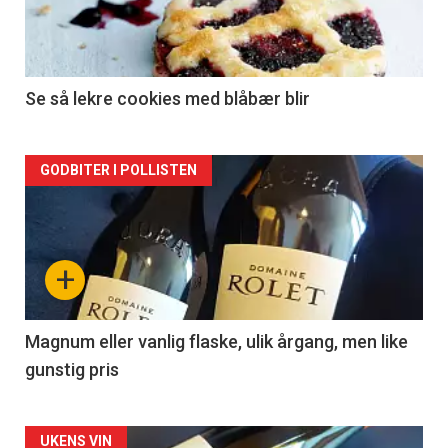
nå
-
2
Se så lekre cookies med blåbær blir
Forsiden
GODBITER I POLLISTEN
akkurat
nå
+
-
3
Magnum eller vanlig flaske, ulik årgang, men like
gunstig pris
Forsiden
UKENS VIN