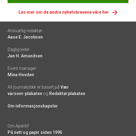
Les mer om de andre nyhetsbrevene våre her
Footer
Ansvarlig redaktør:
Aase E. Jacobsen
-
Daglig leder:
links
Jan H. Amundsen
Event manager:
Mina Hovden
All journalistikk er basert på
Vær
varsom-plakaten
og
Redaktørplakaten
Om informasjonskapsler
Om Apéritif:
På nett og papir siden 1995