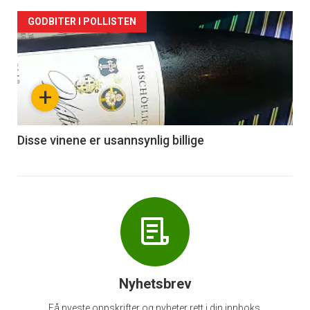
Forsiden
GODBITER I POLLISTEN
akkurat
nå
+
-
6
Disse vinene er usannsynlig billige
Nyhetsbrev
Få nyeste oppskrifter og nyheter rett i din innboks.