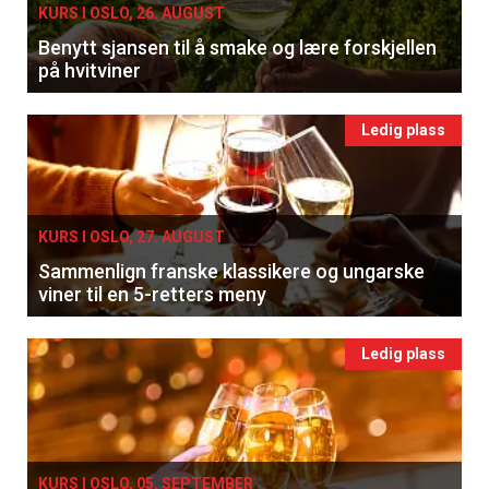
KURS I OSLO, 26. AUGUST
Benytt sjansen til å smake og lære forskjellen
på hvitviner
Ledig plass
KURS I OSLO, 27. AUGUST
Sammenlign franske klassikere og ungarske
viner til en 5-retters meny
Ledig plass
KURS I OSLO, 05. SEPTEMBER