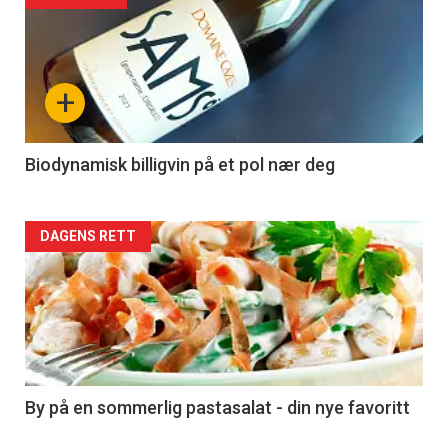
akkurat
nå
+
-
4
Biodynamisk billigvin på et pol nær deg
Forsiden
DAGENS RETT
akkurat
nå
-
5
By på en sommerlig pastasalat - din nye favoritt