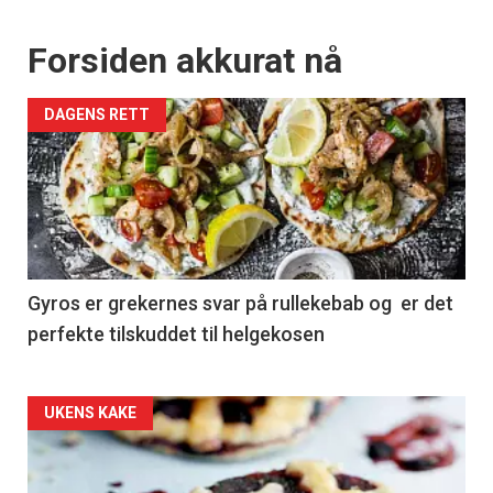
Forsiden akkurat nå
DAGENS RETT
Gyros er grekernes svar på rullekebab og er det
perfekte tilskuddet til helgekosen
Forsiden
UKENS KAKE
akkurat