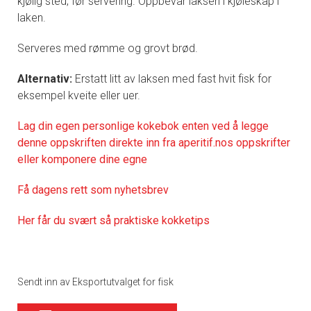
kjølig sted, før servering. Oppbevar laksen i kjøleskap i
laken.
Serveres med rømme og grovt brød.
Alternativ:
Erstatt litt av laksen med fast hvit fisk for
eksempel kveite eller uer.
Lag din egen personlige kokebok enten ved å legge
denne oppskriften direkte inn fra aperitif.nos oppskrifter
eller komponere dine egne
Få dagens rett som nyhetsbrev
Her får du svært så praktiske kokketips
Sendt inn av Eksportutvalget for fisk