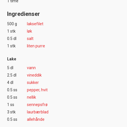
1 time
Ingredienser
500 g
laksefilet
1 stk
løk
0.5 dl
salt
1 stk
liten purre
Lake
5 dl
vann
2.5 dl
vineddik
4 dl
sukker
0.5 ss
pepper, hvit
0.5 ss
nellik
1 ss
sennepsfrø
3 stk
laurbærblad
0.5 ss
allehånde