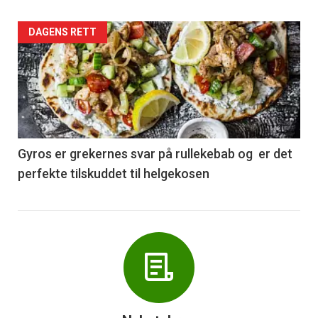
Forsiden
DAGENS RETT
akkurat
nå
-
6
Gyros er grekernes svar på rullekebab og er det
perfekte tilskuddet til helgekosen