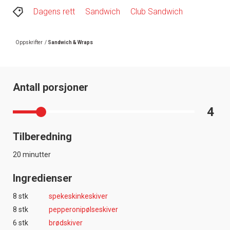
Dagens rett
Sandwich
Club Sandwich
Oppskrifter
/
Sandwich & Wraps
Antall porsjoner
4
Tilberedning
20 minutter
Ingredienser
8 stk
spekeskinkeskiver
8 stk
pepperonipølseskiver
6 stk
brødskiver