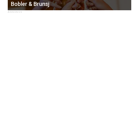
Bobler & Brunsj
×
Få ukentlige nyhetsbrev fra
Apéritif
Vi tilbyr flere ukentlige nyhetsbrev. Du