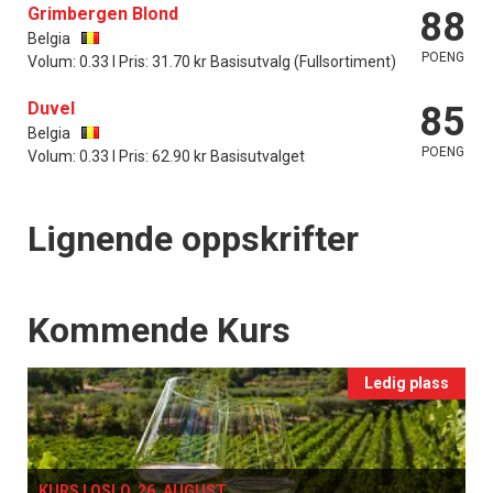
Grimbergen Blond
88
Belgia
POENG
Volum: 0.33 l Pris: 31.70 kr Basisutvalg (Fullsortiment)
Duvel
85
Belgia
POENG
Volum: 0.33 l Pris: 62.90 kr Basisutvalget
Lignende oppskrifter
Events
Kommende Kurs
Ledig plass
KURS I OSLO, 26. AUGUST