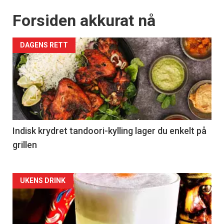
kan fritt velge hvilke du ønsker å få
tilsendt.
Forsiden akkurat nå
DAGENS RETT
Registrer deg
Indisk krydret tandoori-kylling lager du enkelt på
grillen
Forsiden
UKENS DRINK
akkurat