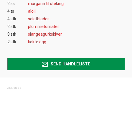
2 ss
margarin til steking
4 ts
aîoli
4 stk
salatblader
2 stk
plommetomater
8 stk
slangeagurkskiver
2 stk
kokte egg
SEND HANDLELISTE