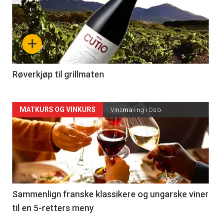
akkurat
nå
+
-
4
Røverkjøp til grillmaten
Forsiden
MATKURS OG VINKURS
Vinsmaking i Oslo
akkurat
nå
-
5
Sammenlign franske klassikere og ungarske viner
til en 5-retters meny