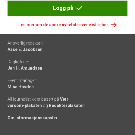
Logg på
Les mer om de andre nyhetsbrevene våre her
Footer
Ansvarlig redaktør:
Aase E. Jacobsen
-
Daglig leder:
links
Jan H. Amundsen
Event manager:
Mina Hovden
All journalistikk er basert på
Vær
varsom-plakaten
og
Redaktørplakaten
Om informasjonskapsler