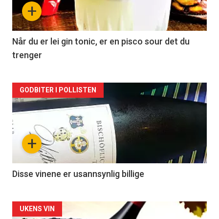
nå
+
-
2
Når du er lei gin tonic, er en pisco sour det du
trenger
Forsiden
GODBITER I POLLISTEN
akkurat
nå
+
-
3
Disse vinene er usannsynlig billige
Forsiden
UKENS VIN