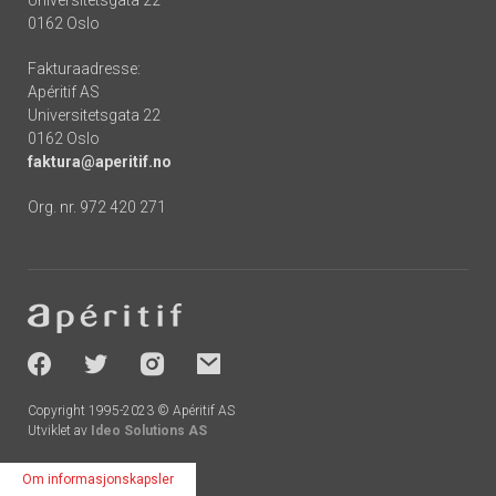
0162 Oslo
Fakturaadresse:
Apéritif AS
Universitetsgata 22
0162 Oslo
faktura@aperitif.no
Org. nr. 972 420 271
Footer
-
socials
Copyright 1995-2023 © Apéritif AS
Utviklet av
Ideo Solutions AS
Om informasjonskapsler