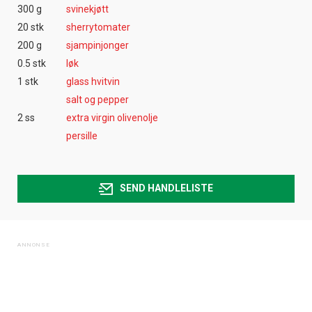
300 g
svinekjøtt
20 stk
sherrytomater
200 g
sjampinjonger
0.5 stk
løk
1 stk
glass hvitvin
salt og pepper
2 ss
extra virgin olivenolje
persille
SEND HANDLELISTE