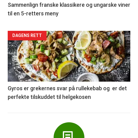
5
Sammenlign franske klassikere og ungarske viner
til en 5-retters meny
Forsiden
DAGENS RETT
akkurat
nå
-
6
Gyros er grekernes svar på rullekebab og er det
perfekte tilskuddet til helgekosen