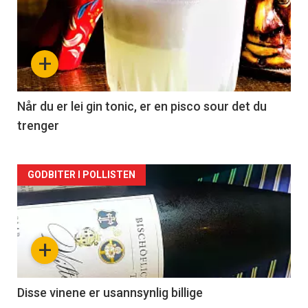
akkurat
nå
+
-
2
Når du er lei gin tonic, er en pisco sour det du
trenger
Forsiden
GODBITER I POLLISTEN
akkurat
nå
+
-
3
Disse vinene er usannsynlig billige