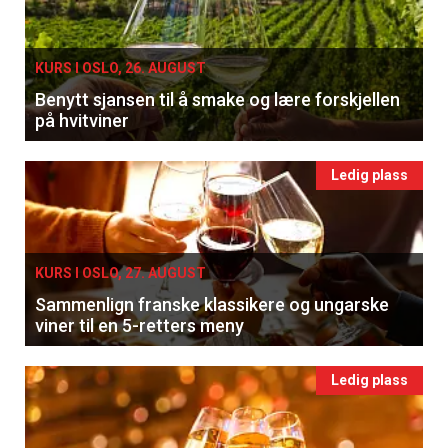
KURS I OSLO, 26. AUGUST
Benytt sjansen til å smake og lære forskjellen
på hvitviner
Ledig plass
KURS I OSLO, 27. AUGUST
Sammenlign franske klassikere og ungarske
viner til en 5-retters meny
Ledig plass