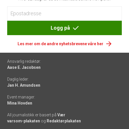
Logg på
Les mer om de andre nyhetsbrevene våre her
Footer
Ansvarlig redaktør:
Aase E. Jacobsen
-
Daglig leder:
links
Jan H. Amundsen
Event manager:
Mina Hovden
All journalistikk er basert på
Vær
varsom-plakaten
og
Redaktørplakaten