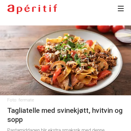
Foto: fermate
Tagliatelle med svinekjøtt, hvitvin og
sopp
Pastamiddagen blir ekstra smaksrik med denne