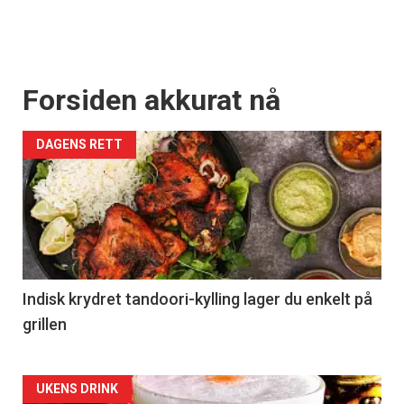
Forsiden akkurat nå
DAGENS RETT
Indisk krydret tandoori-kylling lager du enkelt på
grillen
Forsiden
UKENS DRINK