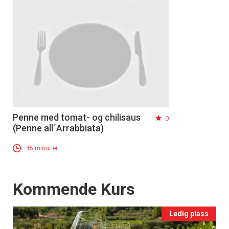
Penne med tomat- og chilisaus
0
(Penne all´Arrabbiata)
45 minutter
Events
Kommende Kurs
Ledig plass