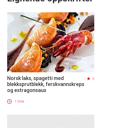
Norsk laks, spagetti med
5
blekksprutblekk, ferskvannskreps
og estragonsaus
1 time