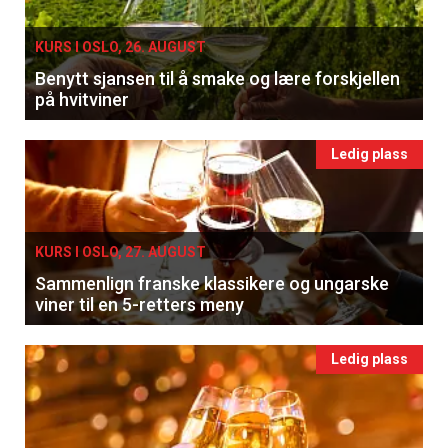
KURS I OSLO, 26. AUGUST
Benytt sjansen til å smake og lære forskjellen
×
på hvitviner
Få ukentlige nyhetsbrev fra
Ledig plass
Apéritif
Vi tilbyr flere ukentlige nyhetsbrev. Du
kan fritt velge hvilke du ønsker å få
KURS I OSLO, 27. AUGUST
tilsendt.
Sammenlign franske klassikere og ungarske
viner til en 5-retters meny
Registrer deg
Ledig plass