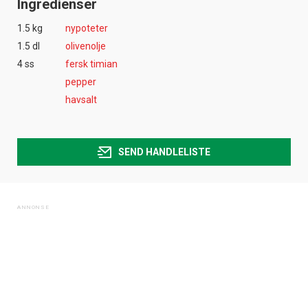
Ingredienser
1.5 kg
nypoteter
1.5 dl
olivenolje
4 ss
fersk timian
pepper
havsalt
SEND HANDLELISTE