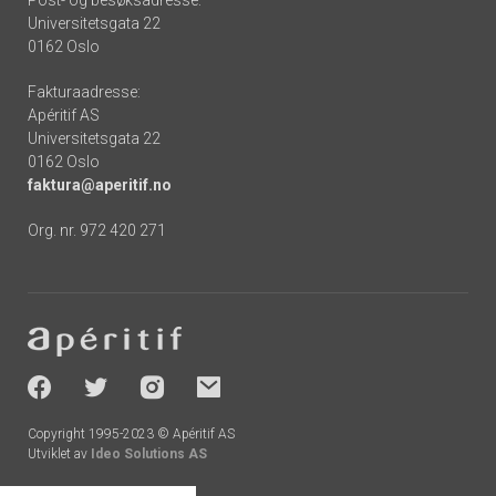
Post- og besøksadresse:
Universitetsgata 22
0162 Oslo
Fakturaadresse:
Apéritif AS
Universitetsgata 22
0162 Oslo
faktura@aperitif.no
Org. nr. 972 420 271
Footer
-
socials
Copyright 1995-2023 © Apéritif AS
Utviklet av
Ideo Solutions AS