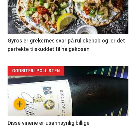
akkurat
nå
-
2
Gyros er grekernes svar på rullekebab og er det
perfekte tilskuddet til helgekosen
Forsiden
GODBITER I POLLISTEN
akkurat
nå
+
-
3
Disse vinene er usannsynlig billige