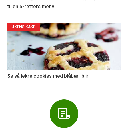
til en 5-retters meny
Forsiden
UKENS KAKE
akkurat
nå
-
6
Se så lekre cookies med blåbær blir