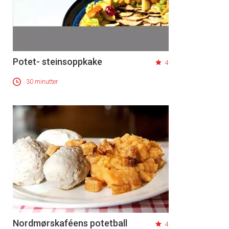
Potet- steinsoppkake
4
30 minutter
Nordmørskaféens potetball
4