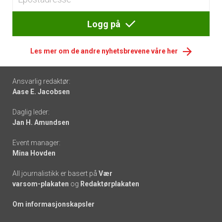
Logg på
Les mer om de andre nyhetsbrevene våre her
Footer
Ansvarlig redaktør:
Aase E. Jacobsen
-
Daglig leder:
links
Jan H. Amundsen
Event manager:
Mina Hovden
All journalistikk er basert på
Vær
varsom-plakaten
og
Redaktørplakaten
Om informasjonskapsler