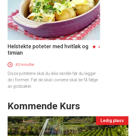
Helstekte poteter med hvitløk og
4
timian
40 minutter
Disse potetene skal du ikke skrelle før du legger
de i formen. Før de skal i ovnene skal de få følge
av godsaker.
Events
Kommende Kurs
Ledig plass