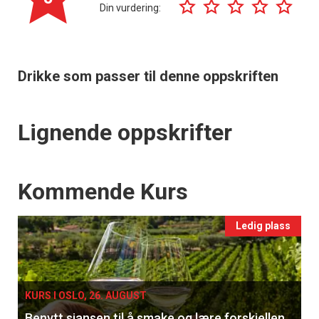
Din vurdering:
Drikke som passer til denne oppskriften
Lignende oppskrifter
Events
Kommende Kurs
Ledig plass
KURS I OSLO, 26. AUGUST
Benytt sjansen til å smake og lære forskjellen