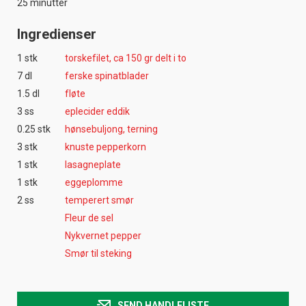
25 minutter
Ingredienser
1 stk
torskefilet, ca 150 gr delt i to
7 dl
ferske spinatblader
1.5 dl
fløte
3 ss
eplecider eddik
0.25 stk
hønsebuljong, terning
3 stk
knuste pepperkorn
1 stk
lasagneplate
1 stk
eggeplomme
2 ss
temperert smør
Fleur de sel
Nykvernet pepper
Smør til steking
SEND HANDLELISTE