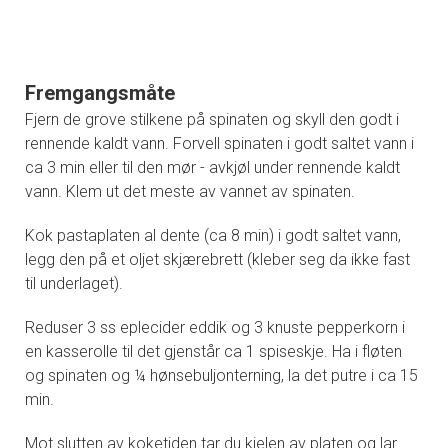
Fremgangsmåte
Fjern de grove stilkene på spinaten og skyll den godt i
rennende kaldt vann. Forvell spinaten i godt saltet vann i
ca 3 min eller til den mør - avkjøl under rennende kaldt
vann. Klem ut det meste av vannet av spinaten.
Kok pastaplaten al dente (ca 8 min) i godt saltet vann,
legg den på et oljet skjærebrett (kleber seg da ikke fast
til underlaget).
Reduser 3 ss eplecider eddik og 3 knuste pepperkorn i
en kasserolle til det gjenstår ca 1 spiseskje. Ha i fløten
og spinaten og ¼ hønsebuljonterning, la det putre i ca 15
min.
Mot slutten av koketiden tar du kjelen av platen og lar