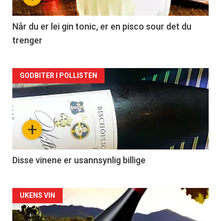
-
2
Når du er lei gin tonic, er en pisco sour det du
trenger
Forsiden
GODBITER I POLLISTEN
akkurat
nå
+
-
3
Disse vinene er usannsynlig billige
Forsiden
UKENS VIN
akkurat