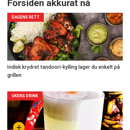
Forsiden akkurat nå
DAGENS RETT
Indisk krydret tandoori-kylling lager du enkelt på
grillen
Forsiden
UKENS DRINK
akkurat
nå
+