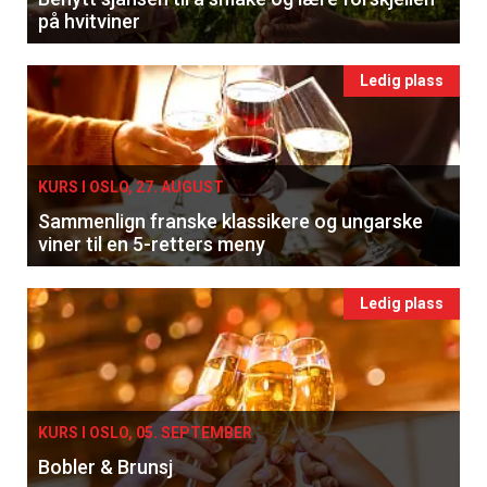
på hvitviner
Ledig plass
KURS I OSLO, 27. AUGUST
Sammenlign franske klassikere og ungarske
viner til en 5-retters meny
Ledig plass
KURS I OSLO, 05. SEPTEMBER
Bobler & Brunsj