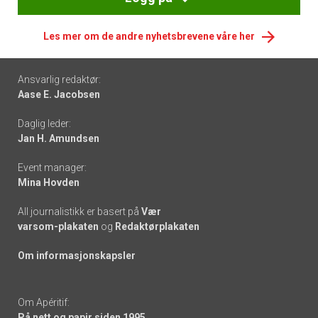
Les mer om de andre nyhetsbrevene våre her
Footer
Ansvarlig redaktør:
Aase E. Jacobsen
-
Daglig leder:
links
Jan H. Amundsen
Event manager:
Mina Hovden
All journalistikk er basert på
Vær
varsom-plakaten
og
Redaktørplakaten
Om informasjonskapsler
Om Apéritif:
På nett og papir siden 1995