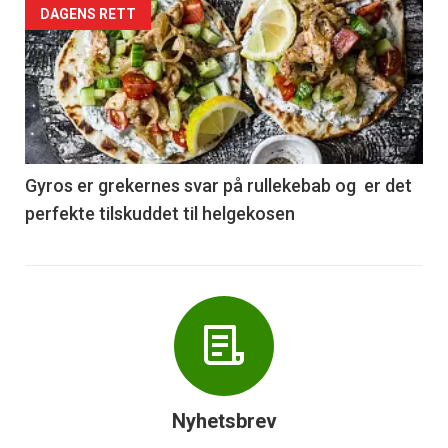
Forsiden
DAGENS RETT
akkurat
nå
-
6
Gyros er grekernes svar på rullekebab og er det
perfekte tilskuddet til helgekosen
Nyhetsbrev