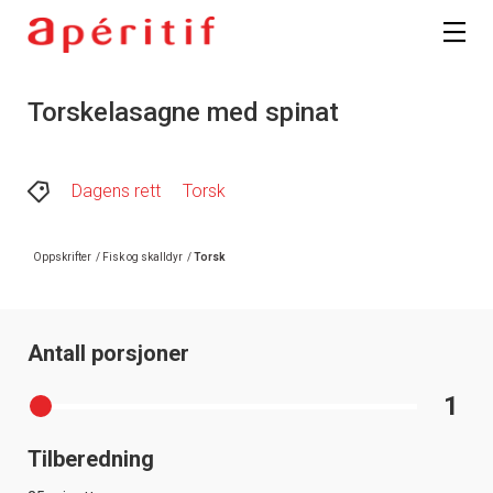
Torskelasagne med spinat
Dagens rett
Torsk
Oppskrifter
/
Fisk og skalldyr
/
Torsk
Antall porsjoner
1
Tilberedning