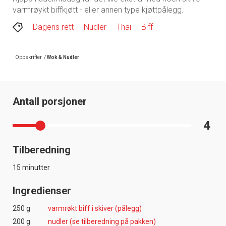
varmrøykt biffkjøtt - eller annen type kjøttpålegg.
Dagens rett
Nudler
Thai
Biff
Oppskrifter
/
Wok & Nudler
Antall porsjoner
4
Tilberedning
15 minutter
Ingredienser
250 g
varmrøkt biff i skiver (pålegg)
200 g
nudler­ (se tilberedning på pakken)