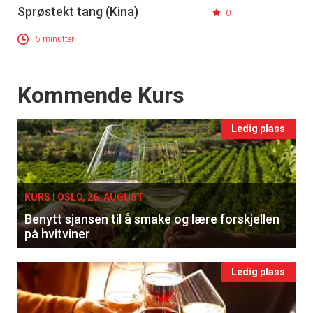
×
Sprøstekt tang (Kina)
0
Få ukentlige nyhetsbrev fra
5 minutter
Apéritif
Vi tilbyr flere ukentlige nyhetsbrev. Du
Events
Kommende Kurs
kan fritt velge hvilke du ønsker å få
tilsendt.
Ledig plass
Registrer deg
KURS I OSLO, 26. AUGUST
Benytt sjansen til å smake og lære forskjellen
på hvitviner
Ledig plass