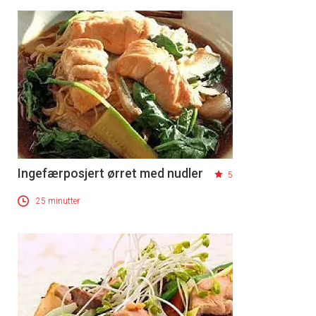
Ingefærposjert ørret med nudler
5
25 minutter