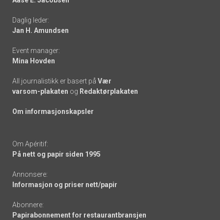
-
Daglig leder:
links
Jan H. Amundsen
Event manager:
Mina Hovden
All journalistikk er basert på
Vær
varsom-plakaten
og
Redaktørplakaten
Om informasjonskapsler
Om Apéritif:
På nett og papir siden 1995
Annonsere:
Informasjon og priser nett/papir
Abonnere:
Papirabonnement for restaurantbransjen