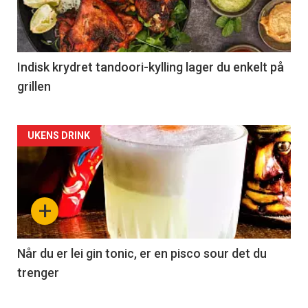
Indisk krydret tandoori-kylling lager du enkelt på
grillen
Forsiden
UKENS DRINK
akkurat
nå
+
-
2
Når du er lei gin tonic, er en pisco sour det du
trenger