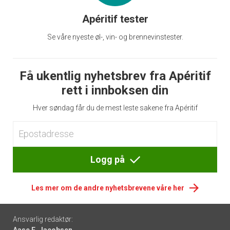
Apéritif tester
Se våre nyeste øl-, vin- og brennevinstester.
Få ukentlig nyhetsbrev fra Apéritif
rett i innboksen din
Hver søndag får du de mest leste sakene fra Apéritif
Logg på
Les mer om de andre nyhetsbrevene våre her
Footer
Ansvarlig redaktør:
Aase E. Jacobsen