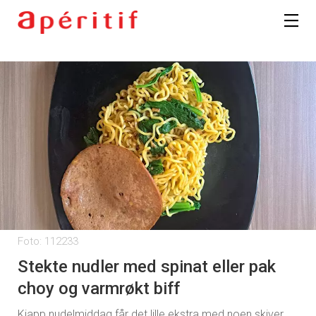
Foto: 112233
Stekte nudler med spinat eller pak
choy og varmrøkt biff
Kjapp nudelmiddag får det lille ekstra med noen skiver