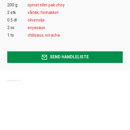
200 g
spinat eller pak choy
2 stk
vårløk, fiinhakket
0.5 dl
olivenolje
2 ss
soyasaus
1 ts
chilisaus, sriracha
SEND HANDLELISTE