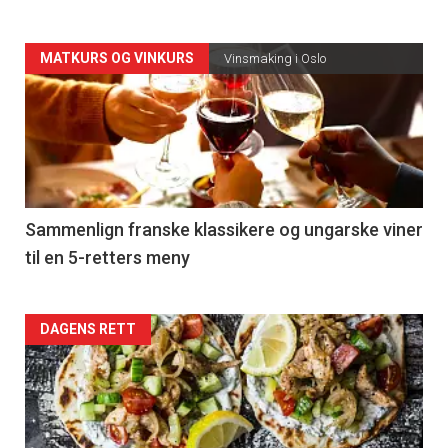
Forsiden
MATKURS OG VINKURS
Vinsmaking i Oslo
akkurat
nå
-
5
Sammenlign franske klassikere og ungarske viner
til en 5-retters meny
Forsiden
DAGENS RETT
akkurat
nå