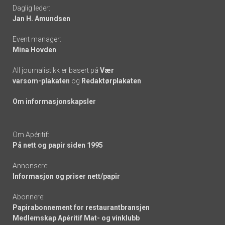
Daglig leder:
links
Jan H. Amundsen
Event manager:
Mina Hovden
All journalistikk er basert på
Vær
varsom-plakaten
og
Redaktørplakaten
Om informasjonskapsler
Om Apéritif:
På nett og papir siden 1995
Annonsere:
Informasjon og priser nett/papir
Abonnere:
Papirabonnement for restaurantbransjen
Medlemskap Apéritif Mat- og vinklubb