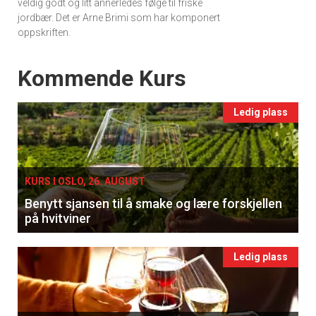
veldig godt og litt annerledes følge til friske
jordbær. Det er Arne Brimi som har komponert
oppskriften.
Events
Kommende Kurs
Ledig plass
KURS I OSLO, 26. AUGUST
Benytt sjansen til å smake og lære forskjellen
på hvitviner
Ledig plass
×