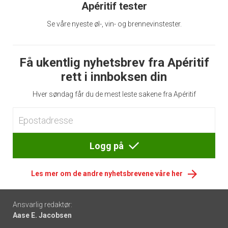
Apéritif tester
Se våre nyeste øl-, vin- og brennevinstester.
Få ukentlig nyhetsbrev fra Apéritif
rett i innboksen din
Hver søndag får du de mest leste sakene fra Apéritif
Logg på
Les mer om de andre nyhetsbrevene våre her
Footer
Ansvarlig redaktør:
Aase E. Jacobsen
-