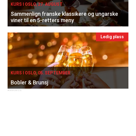
KURS I OSLO, 27. AUGUST
Få ukentlige nyhetsbrev fra
Sammenlign franske klassikere og ungarske
viner til en 5-retters meny
Apéritif
Vi tilbyr flere ukentlige nyhetsbrev. Du
Ledig plass
kan fritt velge hvilke du ønsker å få
tilsendt.
Registrer deg
KURS I OSLO, 05. SEPTEMBER
Bobler & Brunsj