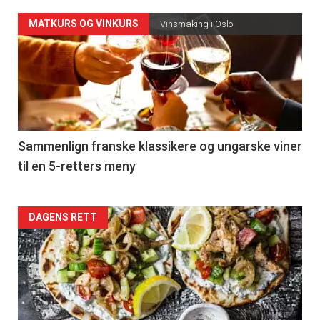
Forsiden
MATKURS OG VINKURS
Vinsmaking i Oslo
akkurat
nå
-
5
Sammenlign franske klassikere og ungarske viner
til en 5-retters meny
Forsiden
DAGENS RETT
akkurat
nå
-