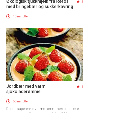
Økologisk tjukkmjølk fra Røros
5
med bringebær og sukkerkavring
10 minutter
Jordbær med varm
4
sjokoladerømme
30 minutter
Denne superenkle varme rømmmekremen er et