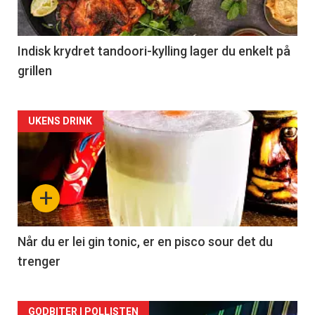
Indisk krydret tandoori-kylling lager du enkelt på
grillen
Forsiden
UKENS DRINK
akkurat
nå
+
-
2
Når du er lei gin tonic, er en pisco sour det du
trenger
GODBITER I POLLISTEN