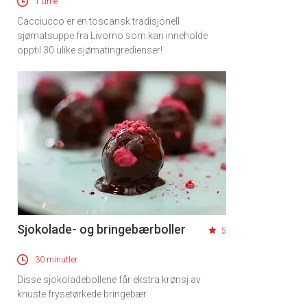
1 time
Cacciucco er en toscansk tradisjonell
sjømatsuppe fra Livorno som kan inneholde
opptil 30 ulike sjømatingredienser!
Sjokolade- og bringebærboller
5
30 minutter
Disse sjokoladebollene får ekstra krønsj av
knuste frysetørkede bringebær.