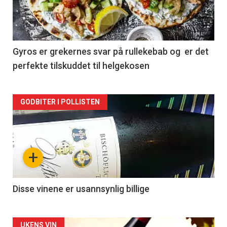
nå
-
2
Gyros er grekernes svar på rullekebab og er det
perfekte tilskuddet til helgekosen
Forsiden
GODBITER I POLLISTEN
akkurat
nå
+
-
3
Disse vinene er usannsynlig billige
UKENS VIN