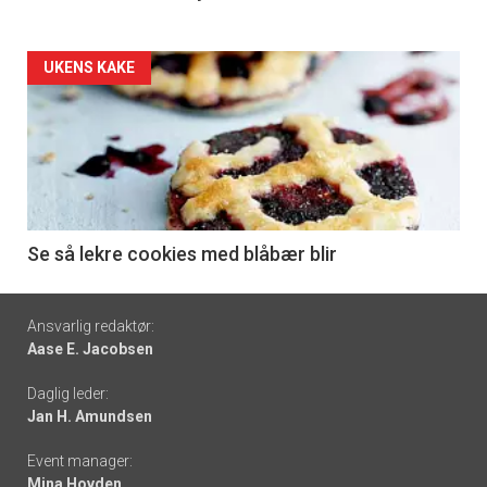
Forsiden
UKENS KAKE
akkurat
nå
-
6
Se så lekre cookies med blåbær blir
Footer
Ansvarlig redaktør:
Aase E. Jacobsen
-
Daglig leder:
links
Jan H. Amundsen
Event manager:
Mina Hovden