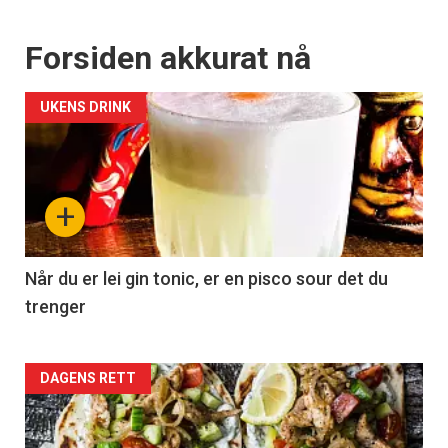
Forsiden akkurat nå
UKENS DRINK
+
Når du er lei gin tonic, er en pisco sour det du
trenger
Forsiden
DAGENS RETT
akkurat