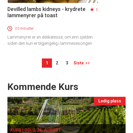
Devilled lambs kidneys - krydrete
5
lammenyrer på toast
20 minutter
Lammenyrer er en delikatesse, om enn sjelden
siden den kun er tilgjengelig i lammesesongen.
1
2
3
Siste
Events
Kommende Kurs
Ledig plass
KURS I OSLO, 26. AUGUST