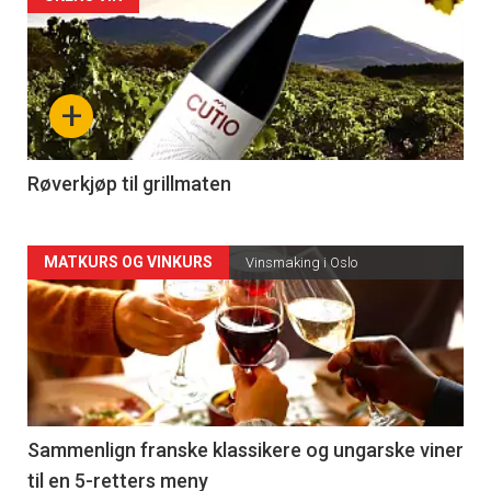
Forsiden
akkurat
nå
+
-
4
Røverkjøp til grillmaten
Forsiden
MATKURS OG VINKURS
Vinsmaking i Oslo
akkurat
nå
-
5
Sammenlign franske klassikere og ungarske viner
til en 5-retters meny