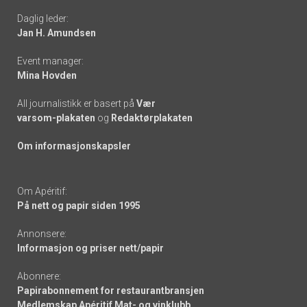
Daglig leder:
links
Jan H. Amundsen
Event manager:
Mina Hovden
All journalistikk er basert på
Vær
varsom-plakaten
og
Redaktørplakaten
Om informasjonskapsler
Om Apéritif:
På nett og papir siden 1995
Annonsere:
Informasjon og priser nett/papir
Abonnere:
Papirabonnement for restaurantbransjen
Medlemskap Apéritif Mat- og vinklubb