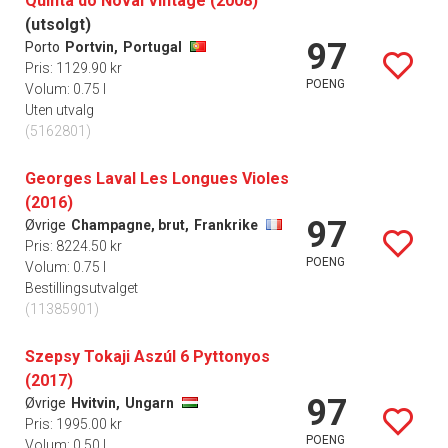
Quinta do Noval Vintage (2008)
(utsolgt)
97
Porto
Portvin,
Portugal
Pris: 1129.90 kr
POENG
Volum: 0.75 l
Uten utvalg
(5162801)
Georges Laval Les Longues Violes
(2016)
97
Øvrige
Champagne, brut,
Frankrike
Pris: 8224.50 kr
POENG
Volum: 0.75 l
Bestillingsutvalget
(11385901)
Szepsy Tokaji Aszúl 6 Pyttonyos
(2017)
97
Øvrige
Hvitvin,
Ungarn
Pris: 1995.00 kr
POENG
Volum: 0.50 l