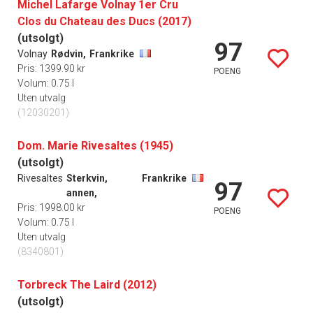
Michel Lafarge Volnay 1er Cru
Clos du Chateau des Ducs (2017)
(utsolgt)
97
Volnay
Rødvin,
Frankrike
Pris: 1399.90 kr
POENG
Volum: 0.75 l
Uten utvalg
(12030201)
Dom. Marie Rivesaltes (1945)
(utsolgt)
Rivesaltes
Sterkvin,
Frankrike
97
annen,
Pris: 1998.00 kr
POENG
Volum: 0.75 l
Uten utvalg
(8340801)
Torbreck The Laird (2012)
(utsolgt)