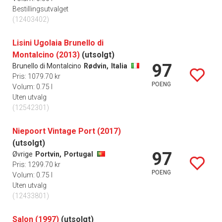
Bestillingsutvalget
(12403402)
Lisini Ugolaia Brunello di
Montalcino (2013)
(utsolgt)
97
Brunello di Montalcino
Rødvin,
Italia
Pris: 1079.70 kr
POENG
Volum: 0.75 l
Uten utvalg
(12542301)
Niepoort Vintage Port (2017)
(utsolgt)
97
Øvrige
Portvin,
Portugal
Pris: 1299.70 kr
POENG
Volum: 0.75 l
Uten utvalg
(12433801)
Salon (1997)
(utsolgt)