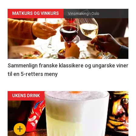
Forsiden
MATKURS OG VINKURS
Vinsmaking i Oslo
akkurat
nå
-
5
Sammenlign franske klassikere og ungarske viner
til en 5-retters meny
Forsiden
UKENS DRINK
akkurat
nå
+
-