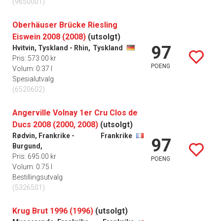
(9650001)
Oberhäuser Brücke Riesling
Eiswein 2008 (2008)
(utsolgt)
97
Hvitvin, Tyskland - Rhin,
Tyskland
Pris: 573.00 kr
POENG
Volum: 0.37 l
Spesialutvalg
(6520602)
Angerville Volnay 1er Cru Clos de
Ducs 2008 (2000, 2008)
(utsolgt)
Rødvin, Frankrike -
Frankrike
97
Burgund,
Pris: 695.00 kr
POENG
Volum: 0.75 l
Bestillingsutvalg
(5326501)
Krug Brut 1996 (1996)
(utsolgt)