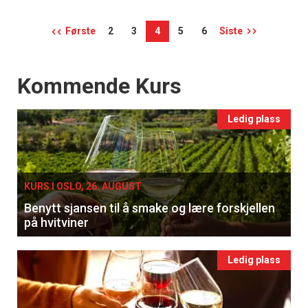
Første
2
3
4
5
6
Siste
Events
Kommende Kurs
Ledig plass
KURS I OSLO, 26. AUGUST
Benytt sjansen til å smake og lære forskjellen
på hvitviner
Ledig plass