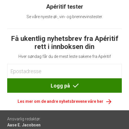
Apéritif tester
Se våre nyeste øl-, vin- og brennevinstester.
Få ukentlig nyhetsbrev fra Apéritif
rett i innboksen din
Hver søndag får du de mest leste sakene fra Apéritif
Logg på
Les mer om de andre nyhetsbrevene våre her
Footer
Ansvarlig redaktør:
Aase E. Jacobsen
-