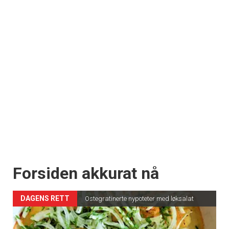
Forsiden akkurat nå
DAGENS RETT
Ostegratinerte nypoteter med løksalat