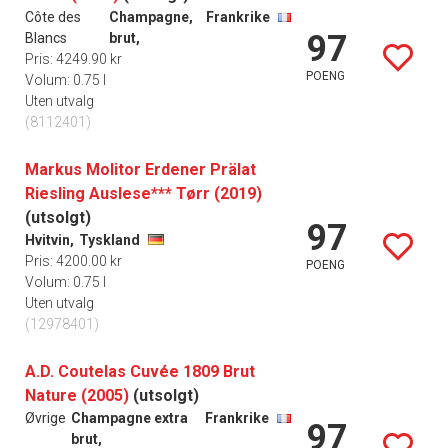
Côte des
Champagne,
Frankrike
97
Blancs
brut,
Pris: 4249.90 kr
POENG
Volum: 0.75 l
Uten utvalg
(8112401)
Markus Molitor Erdener Prälat
Riesling Auslese*** Tørr (2019)
(utsolgt)
97
Hvitvin,
Tyskland
Pris: 4200.00 kr
POENG
Volum: 0.75 l
Uten utvalg
(12978401)
A.D. Coutelas Cuvée 1809 Brut
Nature (2005)
(utsolgt)
Øvrige
Champagne extra
Frankrike
97
brut,