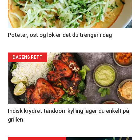
Poteter, ost og løk er det du trenger i dag
Forsiden
DAGENS RETT
akkurat
nå
-
2
Indisk krydret tandoori-kylling lager du enkelt på
grillen