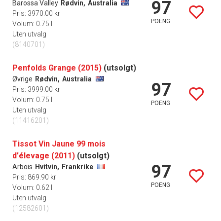
97
Barossa Valley
Rødvin,
Australia
Pris: 3970.00 kr
POENG
Volum: 0.75 l
Uten utvalg
(8140701)
Penfolds Grange (2015)
(utsolgt)
Øvrige
Rødvin,
Australia
97
Pris: 3999.00 kr
Volum: 0.75 l
POENG
Uten utvalg
(11416201)
Tissot Vin Jaune 99 mois
d'élevage (2011)
(utsolgt)
97
Arbois
Hvitvin,
Frankrike
Pris: 869.90 kr
POENG
Volum: 0.62 l
Uten utvalg
(12582601)