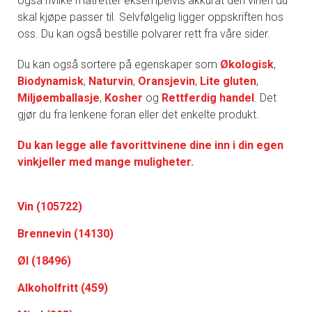
også hvilke matretter eksempelvis akkurat den vinen du
skal kjøpe passer til. Selvfølgelig ligger oppskriften hos
oss. Du kan også bestille polvarer rett fra våre sider.
Du kan også sortere på egenskaper som
Økologisk
,
Biodynamisk
,
Naturvin
,
Oransjevin
,
Lite gluten
,
Miljøemballasje
,
Kosher
og
Rettferdig handel
. Det
gjør du fra lenkene foran eller det enkelte produkt.
Du kan legge alle favorittvinene dine inn i din egen
vinkjeller med mange muligheter.
Vin (105722)
Brennevin (14130)
Øl (18496)
Alkoholfritt (459)