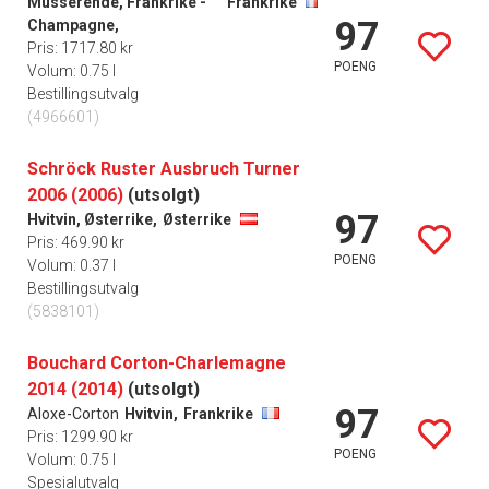
Musserende, Frankrike -
Frankrike
97
Champagne,
Pris: 1717.80 kr
POENG
Volum: 0.75 l
Bestillingsutvalg
(4966601)
Schröck Ruster Ausbruch Turner
2006 (2006)
(utsolgt)
97
Hvitvin, Østerrike,
Østerrike
Pris: 469.90 kr
POENG
Volum: 0.37 l
Bestillingsutvalg
(5838101)
Bouchard Corton-Charlemagne
2014 (2014)
(utsolgt)
97
Aloxe-Corton
Hvitvin,
Frankrike
Pris: 1299.90 kr
POENG
Volum: 0.75 l
Spesialutvalg