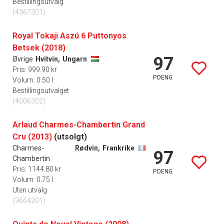
Bestillingsutvalg
(4367301)
Royal Tokaji Aszú 6 Puttonyos
Betsek (2018)
97
Øvrige
Hvitvin,
Ungarn
Pris: 999.90 kr
POENG
Volum: 0.50 l
Bestillingsutvalget
(4006302)
Arlaud Charmes-Chambertin Grand
Cru (2013)
(utsolgt)
Charmes-
Rødvin,
Frankrike
97
Chambertin
Pris: 1144.80 kr
POENG
Volum: 0.75 l
Uten utvalg
(3664201)