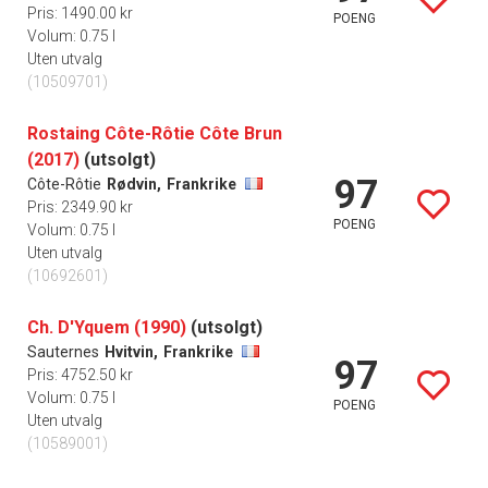
Pris: 1490.00 kr
POENG
Volum: 0.75 l
Uten utvalg
(10509701)
Rostaing Côte-Rôtie Côte Brun
(2017)
(utsolgt)
97
Côte-Rôtie
Rødvin,
Frankrike
Pris: 2349.90 kr
POENG
Volum: 0.75 l
Uten utvalg
(10692601)
Ch. D'Yquem (1990)
(utsolgt)
Sauternes
Hvitvin,
Frankrike
97
Pris: 4752.50 kr
Volum: 0.75 l
POENG
Uten utvalg
(10589001)