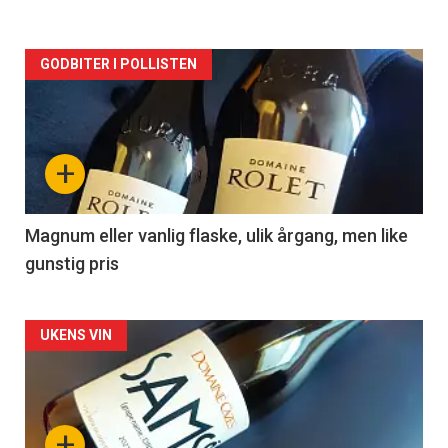
Forsiden
GODBITER I POLLISTEN
akkurat
nå
+
-
3
Magnum eller vanlig flaske, ulik årgang, men like
gunstig pris
Forsiden
UKENS VIN
akkurat
nå
+