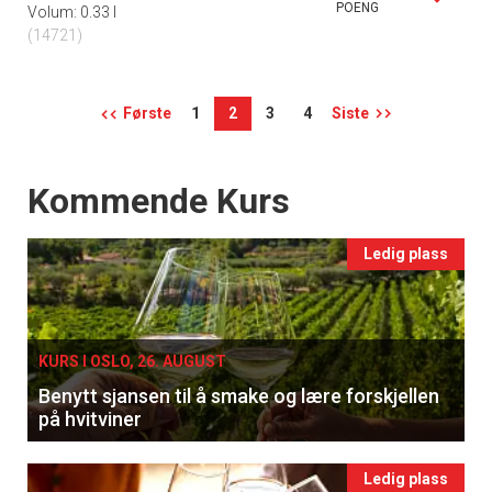
POENG
Volum: 0.33 l
(14721)
Første
1
2
3
4
Siste
Events
Kommende Kurs
Ledig plass
KURS I OSLO, 26. AUGUST
Benytt sjansen til å smake og lære forskjellen
på hvitviner
Ledig plass