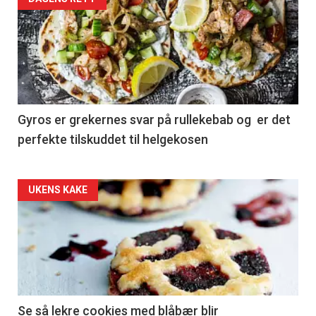
Gyros er grekernes svar på rullekebab og er det
perfekte tilskuddet til helgekosen
Forsiden
UKENS KAKE
akkurat
nå
-
2
Se så lekre cookies med blåbær blir