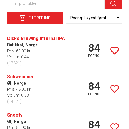
FILTRERING
Disko Brewing Infernal IPA
84
Butikkøl,
Norge
Pris: 60.00 kr
POENG
Volum: 0.44 l
(17821)
Schweinbier
84
Øl,
Norge
Pris: 48.90 kr
POENG
Volum: 0.33 l
(14521)
Snooty
84
Øl,
Norge
Pris: 50.90 kr