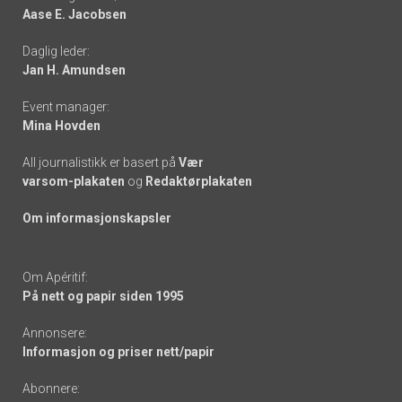
Aase E. Jacobsen
-
Daglig leder:
links
Jan H. Amundsen
Event manager:
Mina Hovden
All journalistikk er basert på
Vær
varsom-plakaten
og
Redaktørplakaten
Om informasjonskapsler
Om Apéritif:
På nett og papir siden 1995
Annonsere:
Informasjon og priser nett/papir
Abonnere: