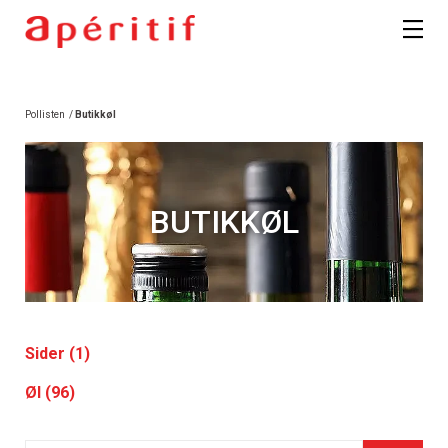
Pollisten
/
Butikkøl
BUTIKKØL
Sider (1)
Øl (96)