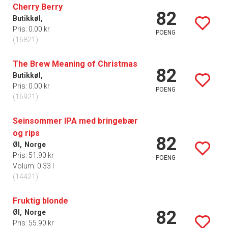
Cherry Berry
82
Butikkøl,
Pris: 0.00 kr
POENG
(16821)
The Brew Meaning of Christmas
82
Butikkøl,
Pris: 0.00 kr
POENG
(16921)
Seinsommer IPA med bringebær
og rips
82
Øl,
Norge
Pris: 51.90 kr
POENG
Volum: 0.33 l
(14421)
Fruktig blonde
82
Øl,
Norge
Pris: 55.90 kr