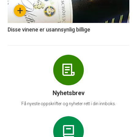
nå
+
-
6
Disse vinene er usannsynlig billige
Nyhetsbrev
Få nyeste oppskrifter og nyheter rett i din innboks.