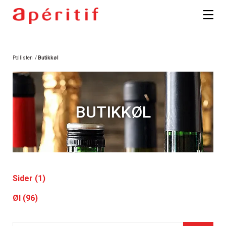
Pollisten
/
Butikkøl
BUTIKKØL
Sider (1)
Øl (96)