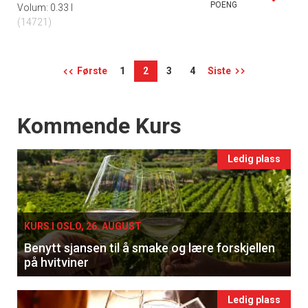
POENG
Volum: 0.33 l
(14721)
Første
1
2
3
4
Siste
Events
Kommende Kurs
Ledig plass
KURS I OSLO, 26. AUGUST
Benytt sjansen til å smake og lære forskjellen
på hvitviner
Ledig plass