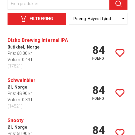
FILTRERING
Disko Brewing Infernal IPA
84
Butikkøl,
Norge
Pris: 60.00 kr
POENG
Volum: 0.44 l
(17821)
Schweinbier
84
Øl,
Norge
Pris: 48.90 kr
POENG
Volum: 0.33 l
(14521)
Snooty
84
Øl,
Norge
Pris: 50.90 kr