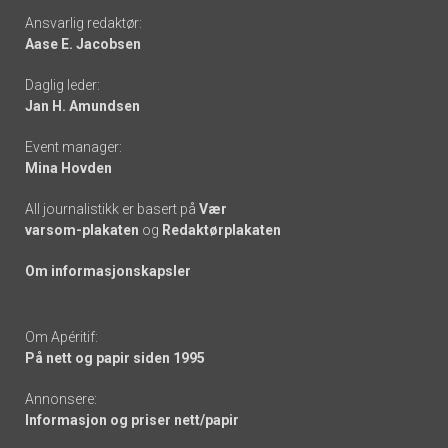
Footer
Ansvarlig redaktør:
Aase E. Jacobsen
-
Daglig leder:
links
Jan H. Amundsen
Event manager:
Mina Hovden
All journalistikk er basert på
Vær
varsom-plakaten
og
Redaktørplakaten
Om informasjonskapsler
Om Apéritif:
På nett og papir siden 1995
Annonsere:
Informasjon og priser nett/papir