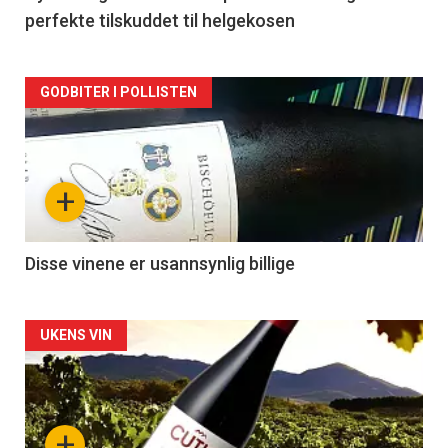
perfekte tilskuddet til helgekosen
Forsiden
GODBITER I POLLISTEN
akkurat
nå
+
-
3
Disse vinene er usannsynlig billige
Forsiden
UKENS VIN
akkurat
nå
+