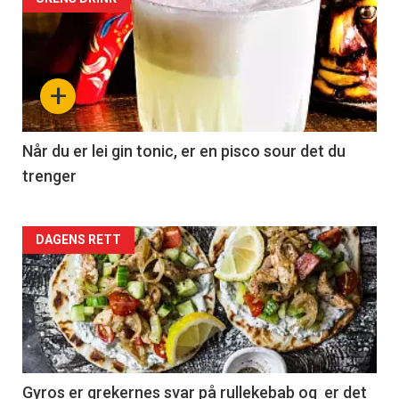
+
Når du er lei gin tonic, er en pisco sour det du
trenger
Forsiden
DAGENS RETT
akkurat
nå
-
2
Gyros er grekernes svar på rullekebab og er det