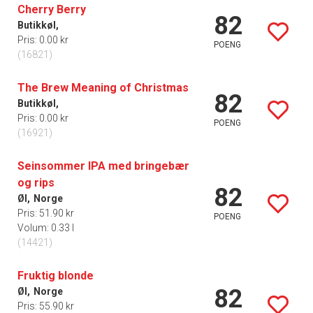
Cherry Berry
82
Butikkøl,
Pris: 0.00 kr
POENG
(16821)
The Brew Meaning of Christmas
82
Butikkøl,
Pris: 0.00 kr
POENG
(16921)
Seinsommer IPA med bringebær
og rips
82
Øl,
Norge
Pris: 51.90 kr
POENG
Volum: 0.33 l
(14421)
Fruktig blonde
82
Øl,
Norge
Pris: 55.90 kr