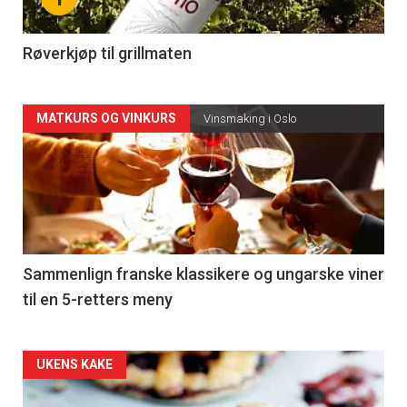
-
4
Røverkjøp til grillmaten
Forsiden
MATKURS OG VINKURS
Vinsmaking i Oslo
akkurat
nå
-
5
Sammenlign franske klassikere og ungarske viner
til en 5-retters meny
Forsiden
UKENS KAKE