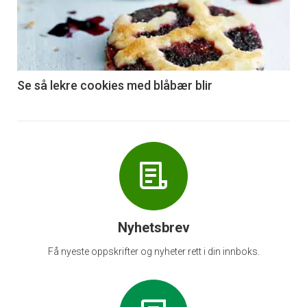
akkurat
nå
-
6
Se så lekre cookies med blåbær blir
Nyhetsbrev
Få nyeste oppskrifter og nyheter rett i din innboks.