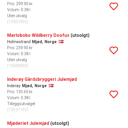
Pris: 299.90 kr
Volum: 0.38 l
Uten utvalg
(13301902)
Marlobobo Wildberry Doofus
(utsolgt)
Holmestrand
Mjød,
Norge
Pris: 239.90 kr
Volum: 0.38 l
Uten utvalg
(13509902)
Inderøy Gårdsbryggeri Julemjød
Inderøy
Mjød,
Norge
Pris: 135.60 kr
Volum: 0.38 l
Tilleggsutvalget
(13537102)
Mjøderiet Julemjød
(utsolgt)