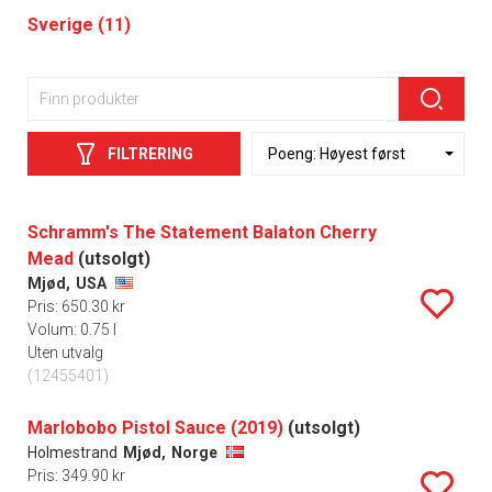
Sverige (11)
FILTRERING
Schramm's The Statement Balaton Cherry
Mead
(utsolgt)
Mjød,
USA
Pris: 650.30 kr
Volum: 0.75 l
Uten utvalg
(12455401)
Marlobobo Pistol Sauce (2019)
(utsolgt)
Holmestrand
Mjød,
Norge
Pris: 349.90 kr