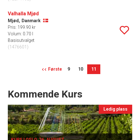
Valhalla Mjød
Mjød,
Danmark
Pris: 199.90 kr
Volum: 0.70 l
Basisutvalget
(1476601)
Første
9
10
11
Events
Kommende Kurs
Ledig plass
KURS I OSLO, 26. AUGUST