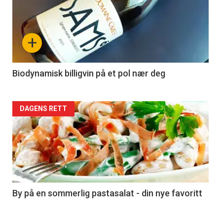
akkurat
nå
+
-
4
Biodynamisk billigvin på et pol nær deg
Forsiden
DAGENS RETT
akkurat
nå
-
5
By på en sommerlig pastasalat - din nye favoritt