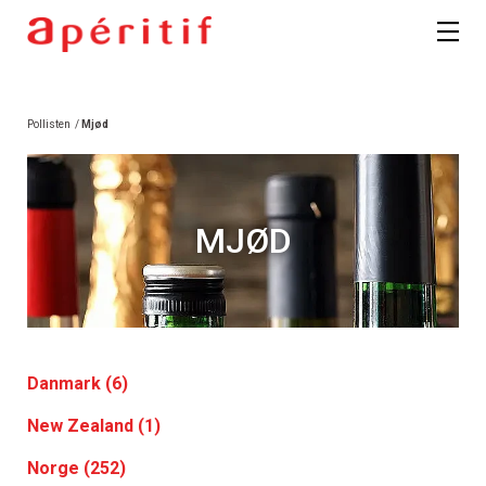
Pollisten
/
Mjød
MJØD
Danmark (6)
New Zealand (1)
Norge (252)