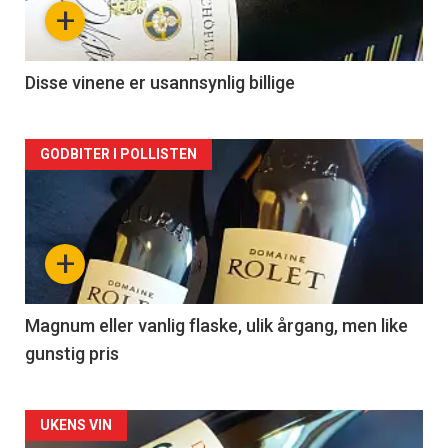
nå
+
-
2
Disse vinene er usannsynlig billige
Forsiden
GODBITER I POLLISTEN
akkurat
nå
+
-
3
Magnum eller vanlig flaske, ulik årgang, men like
gunstig pris
Forsiden
UKENS VIN