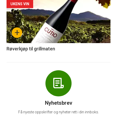
Forsiden
UKENS VIN
akkurat
nå
+
-
6
Røverkjøp til grillmaten
Nyhetsbrev
Få nyeste oppskrifter og nyheter rett i din innboks.