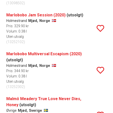
(13098502)
Marlobobo Jam Session (2020)
(utsolgt)
Holmestrand
Mjød,
Norge
Pris: 329.90 kr
Volum: 0.38 l
Uten utvalg
(13252102)
Marlobobo Multiversal Escapism (2020)
(utsolgt)
Holmestrand
Mjød,
Norge
Pris: 344.90 kr
Volum: 0.38 l
Uten utvalg
(13252302)
Malmö Meadery True Love Never Dies,
Honey
(utsolgt)
Øvrige
Mjød,
Sverige