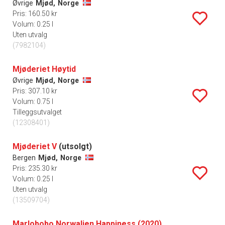
Øvrige
Mjød,
Norge
Pris: 160.50 kr
Volum: 0.25 l
Uten utvalg
(7982104)
Mjøderiet Høytid
Øvrige
Mjød,
Norge
Pris: 307.10 kr
Volum: 0.75 l
Tilleggsutvalget
(12308401)
Mjøderiet V
(utsolgt)
Bergen
Mjød,
Norge
Pris: 235.30 kr
Volum: 0.25 l
Uten utvalg
(13509704)
Marlobobo Norwalien Happiness (2020)