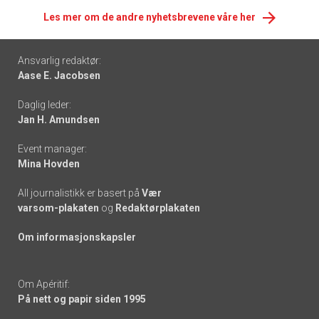
Les mer om de andre nyhetsbrevene våre her
Footer
Ansvarlig redaktør:
Aase E. Jacobsen
-
Daglig leder:
links
Jan H. Amundsen
Event manager:
Mina Hovden
All journalistikk er basert på
Vær
varsom-plakaten
og
Redaktørplakaten
Om informasjonskapsler
Om Apéritif:
På nett og papir siden 1995