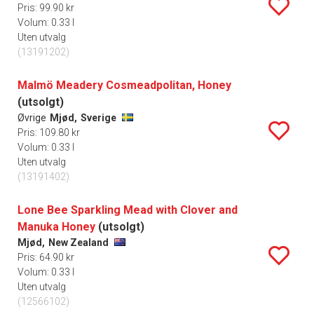
Pris: 99.90 kr
Volum: 0.33 l
Uten utvalg
(13191202)
Malmö Meadery Cosmeadpolitan, Honey
(utsolgt)
Øvrige
Mjød,
Sverige
Pris: 109.80 kr
Volum: 0.33 l
Uten utvalg
(13191402)
Lone Bee Sparkling Mead with Clover and
Manuka Honey
(utsolgt)
Mjød,
New Zealand
Pris: 64.90 kr
Volum: 0.33 l
Uten utvalg
(12566102)