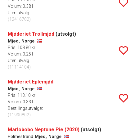
Volum: 0.38 l
Uten utvalg
(12416702)
Mjøderiet Trollmjød
(utsolgt)
Mjød,
Norge
Pris: 108.80 kr
Volum: 0.25 l
Uten utvalg
(11114104)
Mjøderiet Eplemjød
Mjød,
Norge
Pris: 113.10 kr
Volum: 0.33 l
Bestillingsutvalget
(11990802)
Marlobobo Neptune Pie (2020)
(utsolgt)
Holmestrand
Mjød,
Norge